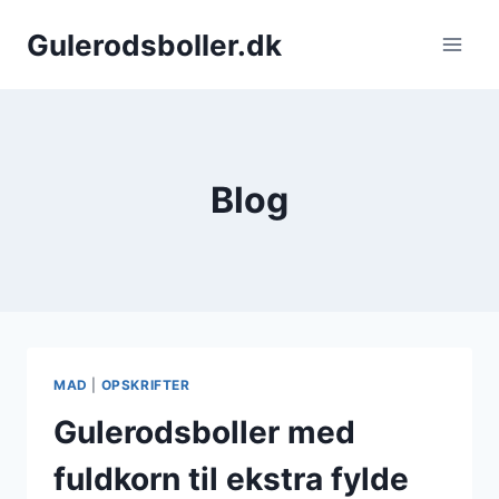
Fortsæt
Gulerodsboller.dk
til
indhold
Blog
MAD
|
OPSKRIFTER
Gulerodsboller med
fuldkorn til ekstra fylde