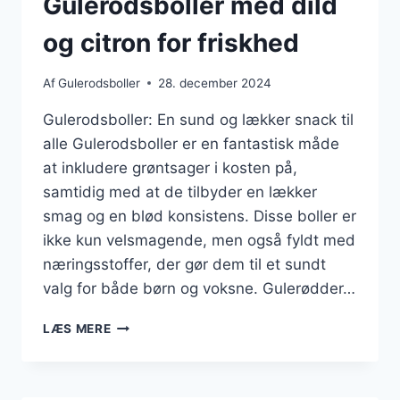
Gulerodsboller med dild
og citron for friskhed
Af
Gulerodsboller
28. december 2024
Gulerodsboller: En sund og lækker snack til
alle Gulerodsboller er en fantastisk måde
at inkludere grøntsager i kosten på,
samtidig med at de tilbyder en lækker
smag og en blød konsistens. Disse boller er
ikke kun velsmagende, men også fyldt med
næringsstoffer, der gør dem til et sundt
valg for både børn og voksne. Gulerødder…
GULERODSBOLLER
LÆS MERE
MED
DILD
OG
CITRON