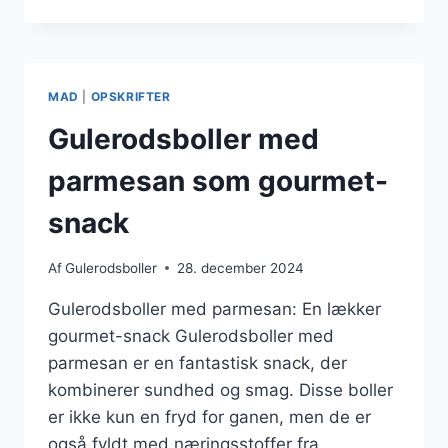
TIL
BRUNCH
–
LET
OG
MAD
|
OPSKRIFTER
LÆKKERT
Gulerodsboller med
parmesan som gourmet-
snack
Af
Gulerodsboller
28. december 2024
Gulerodsboller med parmesan: En lækker
gourmet-snack Gulerodsboller med
parmesan er en fantastisk snack, der
kombinerer sundhed og smag. Disse boller
er ikke kun en fryd for ganen, men de er
også fyldt med næringsstoffer fra