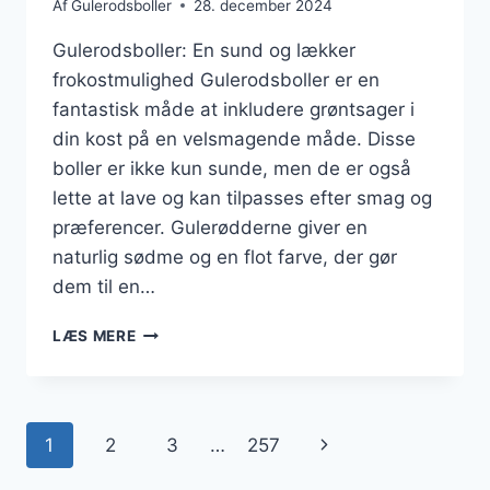
Af
Gulerodsboller
28. december 2024
Gulerodsboller: En sund og lækker
frokostmulighed Gulerodsboller er en
fantastisk måde at inkludere grøntsager i
din kost på en velsmagende måde. Disse
boller er ikke kun sunde, men de er også
lette at lave og kan tilpasses efter smag og
præferencer. Gulerødderne giver en
naturlig sødme og en flot farve, der gør
dem til en…
GULERODSBOLLER
LÆS MERE
TIL
FROKOST
MED
FRISK
Side
Næste
1
2
3
…
257
SALAT
side