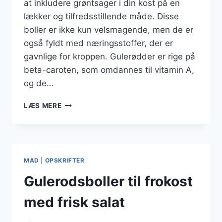
at inkludere grøntsager i din kost på en
lækker og tilfredsstillende måde. Disse
boller er ikke kun velsmagende, men de er
også fyldt med næringsstoffer, der er
gavnlige for kroppen. Gulerødder er rige på
beta-caroten, som omdannes til vitamin A,
og de…
GULERODSBOLLER
LÆS MERE
MED
CHIAFRØ
OG
HAVREGRYN
FOR
MAD
|
OPSKRIFTER
EKSTRA
SMAG
Gulerodsboller til frokost
med frisk salat