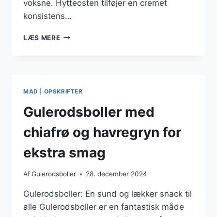
voksne. Hytteosten tilføjer en cremet
konsistens…
GULERODSBOLLER
LÆS MERE
MED
HYTTEOST
FOR
EKSTRA
PROTEIN
MAD
|
OPSKRIFTER
Gulerodsboller med
chiafrø og havregryn for
ekstra smag
Af
Gulerodsboller
28. december 2024
Gulerodsboller: En sund og lækker snack til
alle Gulerodsboller er en fantastisk måde