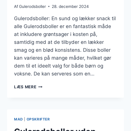
Af
Gulerodsboller
28. december 2024
Gulerodsboller: En sund og lækker snack til
alle Gulerodsboller er en fantastisk måde
at inkludere grøntsager i kosten på,
samtidig med at de tilbyder en lækker
smag og en blød konsistens. Disse boller
kan varieres på mange måder, hvilket gør
dem til et ideelt valg for både børn og
voksne. De kan serveres som en…
GULERODSBOLLER
LÆS MERE
MED
KRYDDERIER
SOM
ET
SUNDT
MAD
|
OPSKRIFTER
ALTERNATIV