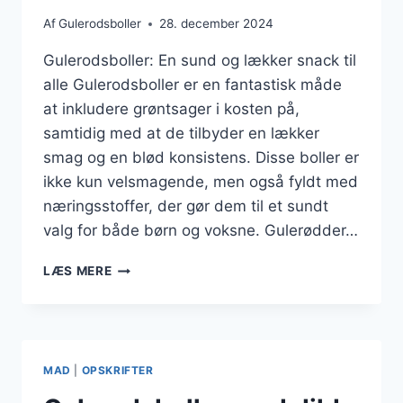
Af
Gulerodsboller
28. december 2024
Gulerodsboller: En sund og lækker snack til
alle Gulerodsboller er en fantastisk måde
at inkludere grøntsager i kosten på,
samtidig med at de tilbyder en lækker
smag og en blød konsistens. Disse boller er
ikke kun velsmagende, men også fyldt med
næringsstoffer, der gør dem til et sundt
valg for både børn og voksne. Gulerødder…
GULERODSBOLLER
LÆS MERE
MED
FULDKORN
TIL
EKSTRA
FYLDE
MAD
|
OPSKRIFTER