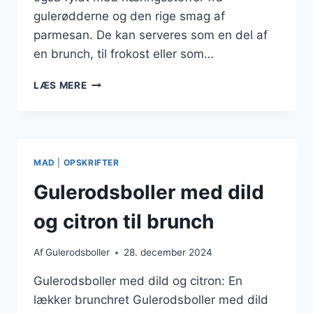
gulerødderne og den rige smag af
parmesan. De kan serveres som en del af
en brunch, til frokost eller som…
GULERODSBOLLER
LÆS MERE
MED
PARMESAN
SOM
GOURMET-
SNACK
MAD
|
OPSKRIFTER
Gulerodsboller med dild
og citron til brunch
Af
Gulerodsboller
28. december 2024
Gulerodsboller med dild og citron: En
lækker brunchret Gulerodsboller med dild