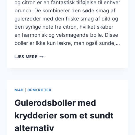
og citron er en fantastisk tilføjelse til enhver
brunch. De kombinerer den søde smag af
gulerødder med den friske smag af dild og
den syrlige note fra citron, hvilket skaber
en harmonisk og velsmagende bolle. Disse
boller er ikke kun lækre, men også sunde,…
GULERODSBOLLER
LÆS MERE
MED
DILD
OG
CITRON
TIL
MAD
|
OPSKRIFTER
BRUNCH
Gulerodsboller med
krydderier som et sundt
alternativ