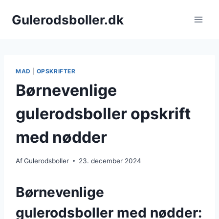
Fortsæt
Gulerodsboller.dk
til
indhold
MAD
|
OPSKRIFTER
Børnevenlige
gulerodsboller opskrift
med nødder
Af
Gulerodsboller
23. december 2024
Børnevenlige
gulerodsboller med nødder: