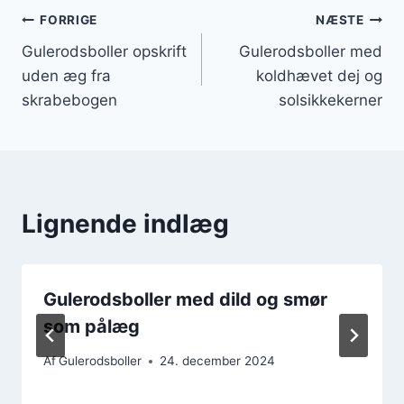
Indlægsnavigation
FORRIGE
NÆSTE
Gulerodsboller opskrift
Gulerodsboller med
uden æg fra
koldhævet dej og
skrabebogen
solsikkekerner
Lignende indlæg
Gulerodsboller med dild og smør
som pålæg
Af
Gulerodsboller
24. december 2024