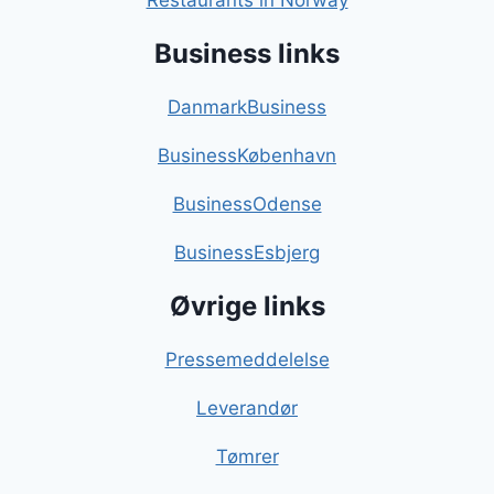
Restaurants in Norway
Business links
DanmarkBusiness
BusinessKøbenhavn
BusinessOdense
BusinessEsbjerg
Øvrige links
Pressemeddelelse
Leverandør
Tømrer