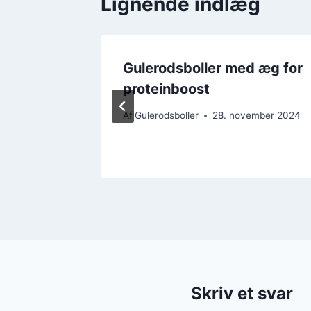
Lignende indlæg
d
Gulerodsboller med æg for
proteinboost
ember 2024
Af
Gulerodsboller
28. november 2024
Skriv et svar