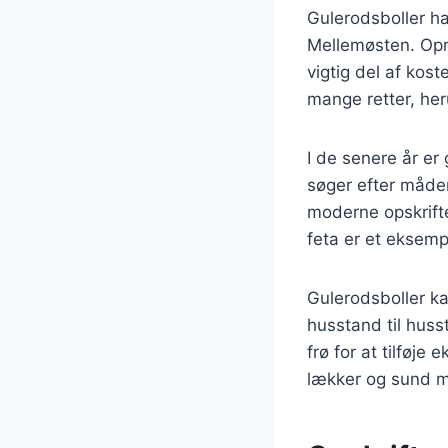
Gulerodsboller har
Mellemøsten. Opr
vigtig del af kos
mange retter, he
I de senere år er
søger efter måder
moderne opskrift
feta er et eksem
Gulerodsboller ka
husstand til huss
frø for at tilføj
lækker og sund mu