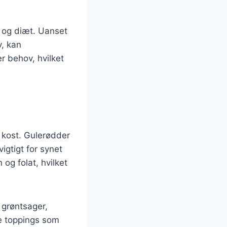
g og diæt. Uanset
v, kan
r behov, hvilket
n kost. Gulerødder
igtigt for synet
og folat, hvilket
 grøntsager,
ge toppings som