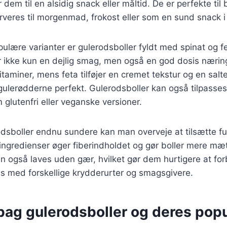
 dem til en alsidig snack eller måltid. De er perfekte ti
veres til morgenmad, frokost eller som en sund snack i
ulære varianter er gulerodsboller fyldt med spinat og f
 ikke kun en dejlig smag, men også en god dosis næring
vitaminer, mens feta tilføjer en cremet tekstur og en sal
lerødderne perfekt. Gulerodsboller kan også tilpasses t
glutenfri eller veganske versioner.
odsboller endnu sundere kan man overveje at tilsætte fu
ingredienser øger fiberindholdet og gør boller mere mæ
n også laves uden gær, hvilket gør dem hurtigere at fo
s med forskellige krydderurter og smagsgivere.
bag gulerodsboller og deres popu