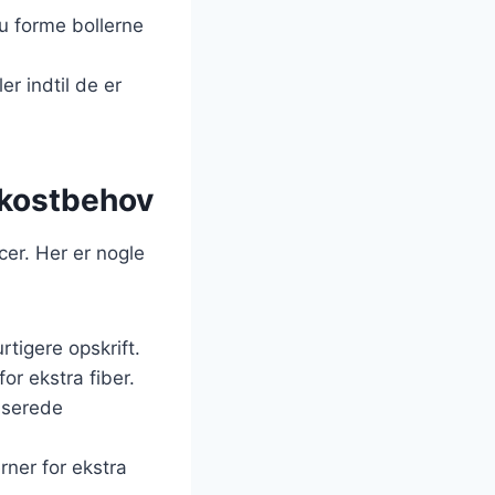
u forme bollerne
er indtil de er
e kostbehov
cer. Her er nogle
rtigere opskrift.
or ekstra fiber.
aserede
rner for ekstra