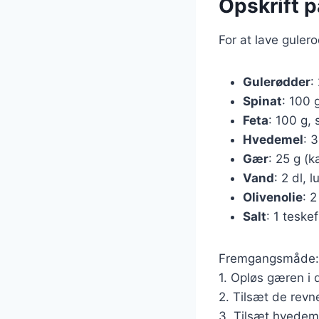
Opskrift p
For at lave guler
Gulerødder
:
Spinat
: 100 
Feta
: 100 g,
Hvedemel
: 
Gær
: 25 g (k
Vand
: 2 dl, 
Olivenolie
: 
Salt
: 1 teske
Fremgangsmåde:
1. Opløs gæren i 
2. Tilsæt de revne
3. Tilsæt hvedemel