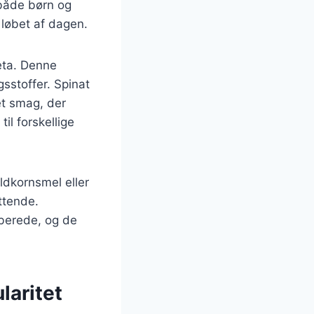
l både børn og
 løbet af dagen.
eta. Denne
sstoffer. Spinat
tet smag, der
il forskellige
ldkornsmel eller
ttende.
rberede, og de
laritet