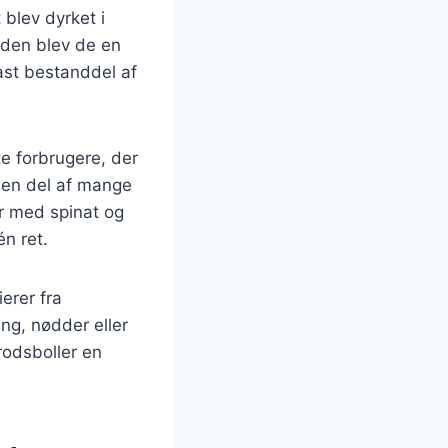
 blev dyrket i
iden blev de en
fast bestanddel af
e forbrugere, der
t en del af mange
r med spinat og
n ret.
erer fra
ng, nødder eller
rodsboller en