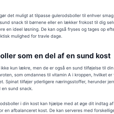
 gør det muligt at tilpasse gulerodsboller til enhver sma
und snack til børnene eller en lækker frokost til dig sel
re en ideel løsning. De kan også fryses og tages op efte
aktisk mulighed for travle dage.
ller som en del af en sund kost
 ikke kun lækre, men de er også en sund tilføjelse til di
roten, som omdannes til vitamin A i kroppen, hvilket er v
 Spinat tilføjer yderligere næringsstoffer, herunder jern 
il en sund snack.
rodsboller i din kost kan hjælpe med at øge dit indtag af
t for en afbalanceret kost. De kan serveres med forskelli