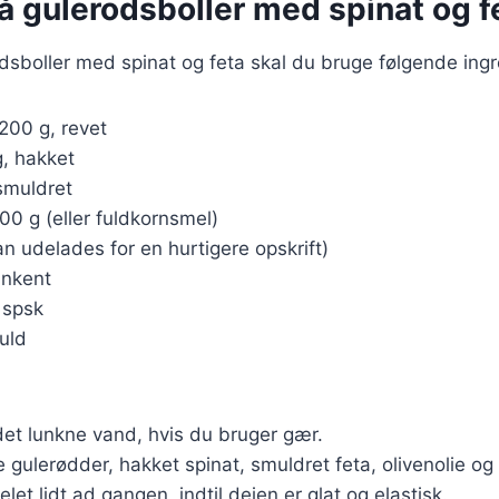
å gulerodsboller med spinat og f
odsboller med spinat og feta skal du bruge følgende ing
 200 g, revet
g, hakket
 smuldret
300 g (eller fuldkornsmel)
an udelades for en hurtigere opskrift)
lunkent
2 spsk
fuld
det lunkne vand, hvis du bruger gær.
 gulerødder, hakket spinat, smuldret feta, olivenolie og 
et lidt ad gangen, indtil dejen er glat og elastisk.