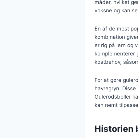
måder, hvilket gør
voksne og kan ser
En af de mest pop
kombination giver
er rig på jern og 
komplementerer gu
kostbehov, såsom 
For at gøre guler
havregryn. Disse 
Gulerodsboller ka
kan nemt tilpasse
Historien 