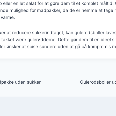
ller en let salat for at gøre dem til et komplet måltid. 
nde mulighed for madpakker, da de er nemme at tage
r varme.
er at reducere sukkerindtaget, kan gulerodsboller lave
takket være gulerødderne. Dette gør dem til en ideel s
der ønsker at spise sundere uden at gå på kompromis 
gation
adpakke uden sukker
Gulerodsboller u