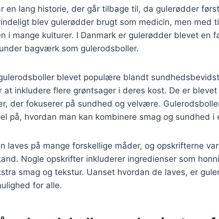
 en lang historie, der går tilbage til, da gulerødder først
indeligt blev gulerødder brugt som medicin, men med t
ten i mange kulturer. I Danmark er gulerødder blevet en 
runder bagværk som gulerodsboller.
 gulerodsboller blevet populære blandt sundhedsbevidst
 at inkludere flere grøntsager i deres kost. De er bleve
er, der fokuserer på sundhed og velvære. Gulerodsbolle
pel på, hvordan man kan kombinere smag og sundhed i é
n laves på mange forskellige måder, og opskrifterne vari
tand. Nogle opskrifter inkluderer ingredienser som honni
e ekstra smag og tekstur. Uanset hvordan de laves, er gule
lighed for alle.