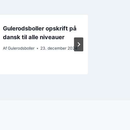
Gulerodsboller opskrift på
Gulerod
dansk til alle niveauer
nem ud
Af
Gulerodsboller
23. december 2024
Af
Gulerods