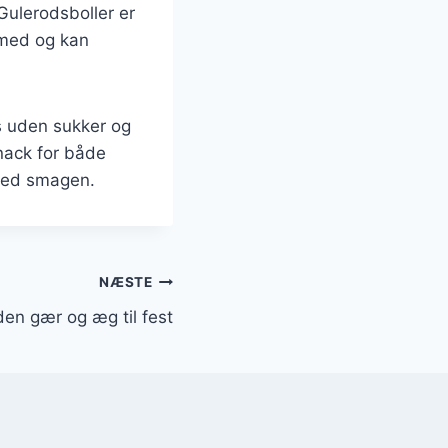
Gulerodsboller er
 med og kan
s uden sukker og
nack for både
med smagen.
NÆSTE
den gær og æg til fest