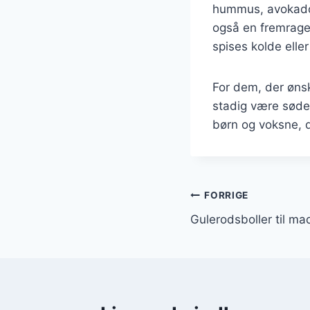
hummus, avokado e
også en fremrage
spises kolde elle
For dem, der ønsk
stadig være søde 
børn og voksne, 
Indlægsnavi
FORRIGE
Gulerodsboller til m