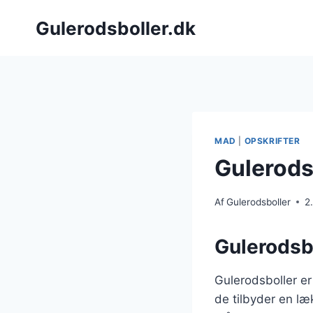
Fortsæt
Gulerodsboller.dk
til
indhold
MAD
|
OPSKRIFTER
Gulerodsb
Af
Gulerodsboller
2
Gulerodsbo
Gulerodsboller er
de tilbyder en læ