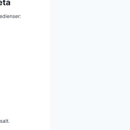
eta
redienser:
salt.