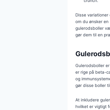
crunch.
Disse variationer
om du ønsker en s
gulerodsboller væ
gør dem til en pr
Gulerodsbo
Gulerodsboller er
er rige på beta-ca
og immunsystemet.
gør disse boller t
At inkludere gule
hvilket er vigtig