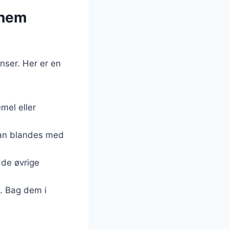
 nem
nser. Her er en
mel eller
 kan blandes med
 de øvrige
. Bag dem i