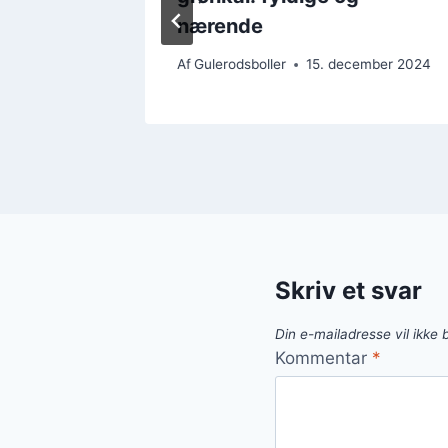
nærende
ember 2024
Af
Gulerodsboller
15. december 2024
Skriv et svar
Din e-mailadresse vil ikke b
Kommentar
*