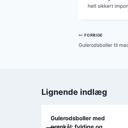
helt sikkert impo
Indlægsnavi
FORRIGE
Gulerodsboller til m
Lignende indlæg
d
Gulerodsboller med
på din
grønkål: fyldige og