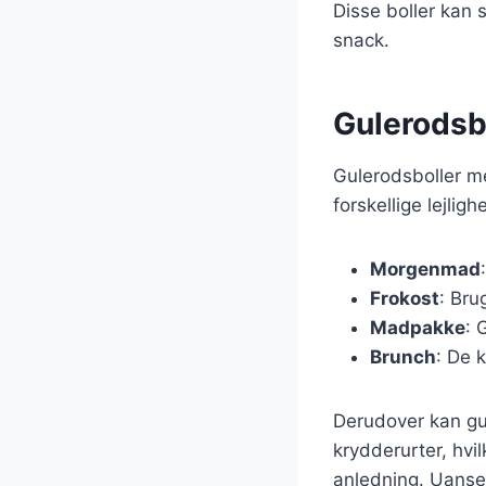
Disse boller kan 
snack.
Gulerodsbo
Gulerodsboller m
forskellige lejligh
Morgenmad
Frokost
: Bru
Madpakke
: 
Brunch
: De 
Derudover kan gul
krydderurter, hvi
anledning. Uanset