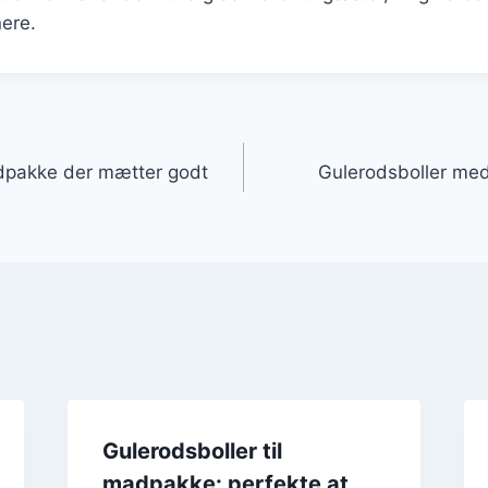
nere.
gation
adpakke der mætter godt
Gulerodsboller med
Gulerodsboller til
madpakke: perfekte at