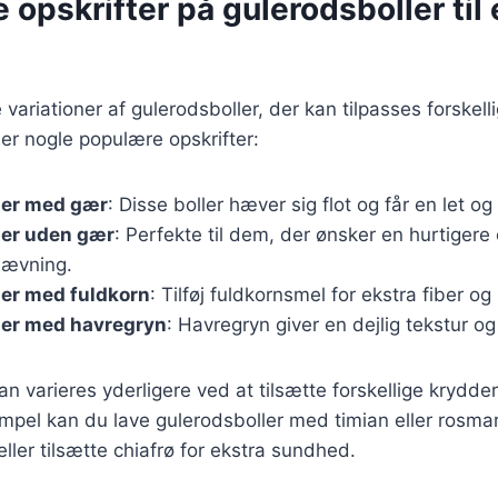
e opskrifter på gulerodsboller til
variationer af gulerodsboller, der kan tilpasses forskel
er nogle populære opskrifter:
ler med gær
: Disse boller hæver sig flot og får en let og
ler uden gær
: Perfekte til dem, der ønsker en hurtigere 
hævning.
ler med fuldkorn
: Tilføj fuldkornsmel for ekstra fiber og
ler med havregryn
: Havregryn giver en dejlig tekstur o
an varieres yderligere ved at tilsætte forskellige krydde
sempel kan du lave gulerodsboller med timian eller rosmar
ller tilsætte chiafrø for ekstra sundhed.