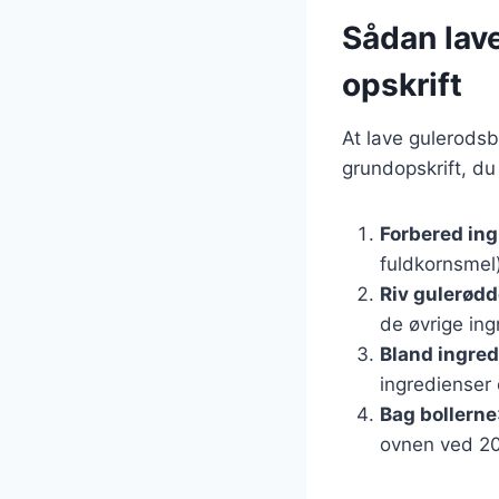
Sådan lav
opskrift
At lave gulerodsb
grundopskrift, du
Forbered in
fuldkornsmel)
Riv gulerød
de øvrige ing
Bland ingre
ingredienser 
Bag bollerne
ovnen ved 200