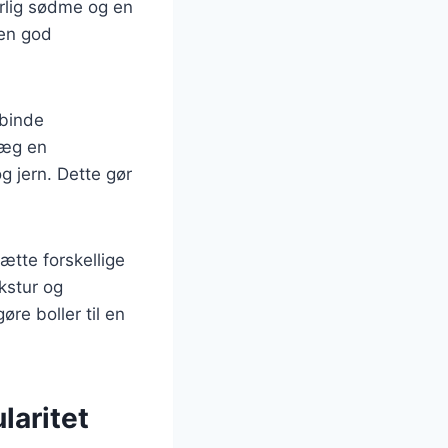
rlig sødme og en
 en god
 binde
 æg en
g jern. Dette gør
ætte forskellige
ekstur og
re boller til en
laritet