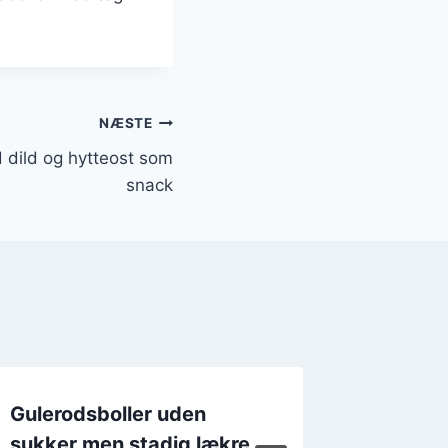
NÆSTE
 dild og hytteost som
snack
Gulerodsboller uden
Vegansk
sukker men stadig lækre
Nemme 