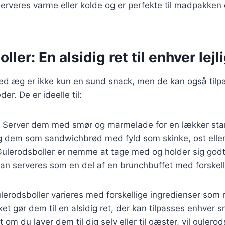
serveres varme eller kolde og er perfekte til madpakken
ller: En alsidig ret til enhver lej
ed æg er ikke kun en sund snack, men de kan også tilpa
eder. De er ideelle til:
: Server dem med smør og marmelade for en lækker sta
g dem som sandwichbrød med fyld som skinke, ost eller
Gulerodsboller er nemme at tage med og holder sig god
kan serveres som en del af en brunchbuffet med forskel
erodsboller varieres med forskellige ingredienser som n
lket gør dem til en alsidig ret, der kan tilpasses enhver 
 om du laver dem til dig selv eller til gæster, vil guler