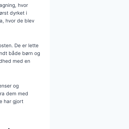
bagning, hvor
ørst dyrket i
a, hvor de blev
sten. De er lette
landt både børn og
ndhed med en
ienser og
 fra dem med
 har gjort