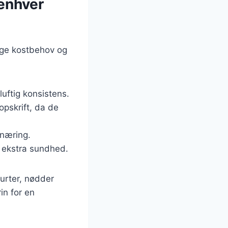
 enhver
lige kostbehov og
 luftig konsistens.
opskrift, da de
 næring.
g ekstra sundhed.
rurter, nødder
in for en