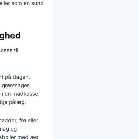
 eller som en sund
lighed
sses til
rt på dagen.
 grøntsager.
t i en madkasse.
lige pålæg.
ødder, frø eller
smag og
odsboller med æg