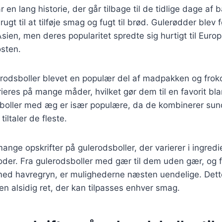
 en lang historie, der går tilbage til de tidlige dage af 
ugt til at tilføje smag og fugt til brød. Gulerødder blev f
ien, men deres popularitet spredte sig hurtigt til Europ
osten.
rodsboller blevet en populær del af madpakken og froko
rieres på mange måder, hvilket gør dem til en favorit b
boller med æg er især populære, da de kombinerer su
iltaler de fleste.
mange opskrifter på gulerodsboller, der varierer i ingred
oder. Fra gulerodsboller med gær til dem uden gær, og
med havregryn, er mulighederne næsten uendelige. Dette
 en alsidig ret, der kan tilpasses enhver smag.