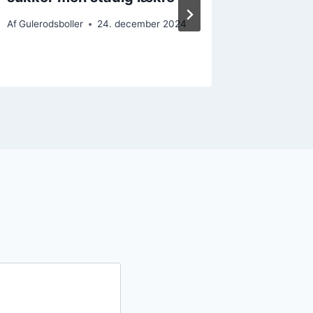
Af
Gulerodsboller
24. december 2024
Af
Gulerods