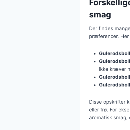
Forskellig
smag
Der findes mange 
præferencer. Her 
Gulerodsbol
Gulerodsbol
ikke kræver 
Gulerodsbol
Gulerodsbol
Disse opskrifter k
eller frø. For ek
aromatisk smag, e