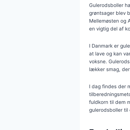
Gulerodsboller har
grøntsager blev br
Mellemøsten og As
en vigtig del af k
I Danmark er gule
at lave og kan va
voksne. Gulerods
lækker smag, der t
I dag findes der 
tilberedningsmet
fuldkorn til dem 
gulerodsboller til