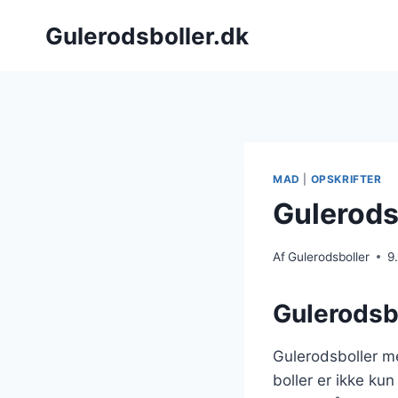
Fortsæt
Gulerodsboller.dk
til
indhold
MAD
|
OPSKRIFTER
Gulerods
Af
Gulerodsboller
9
Gulerodsb
Gulerodsboller m
boller er ikke ku