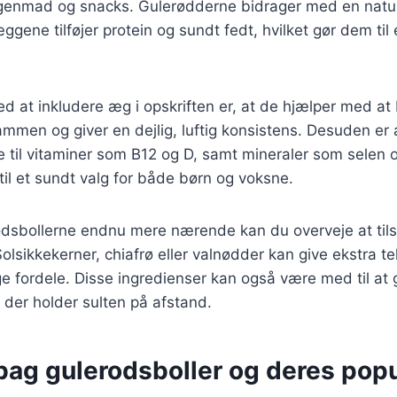
rgenmad og snacks. Gulerødderne bidrager med en natu
ggene tilføjer protein og sundt fedt, hvilket gør dem til
ed at inkludere æg i opskriften er, at de hjælper med at
mmen og giver en dejlig, luftig konsistens. Desuden er
 til vitaminer som B12 og D, samt mineraler som selen o
til et sundt valg for både børn og voksne.
odsbollerne endnu mere nærende kan du overveje at tils
Solsikkekerner, chiafrø eller valnødder kan give ekstra t
ordele. Disse ingredienser kan også være med til at gø
der holder sulten på afstand.
bag gulerodsboller og deres popu