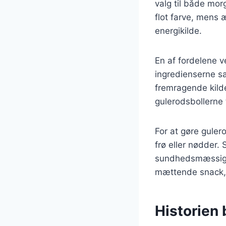
valg til både mo
flot farve, mens æ
energikilde.
En af fordelene v
ingredienserne sa
fremragende kilde
gulerodsbollerne 
For at gøre guler
frø eller nødder. 
sundhedsmæssige f
mættende snack, 
Historien 