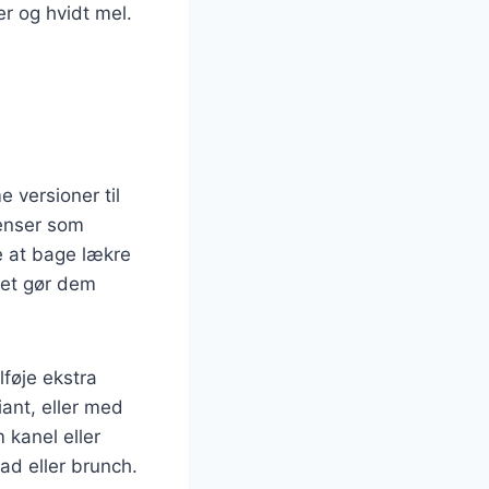
r og hvidt mel.
l
 versioner til
enser som
e at bage lækre
lket gør dem
lføje ekstra
ant, eller med
 kanel eller
ad eller brunch.