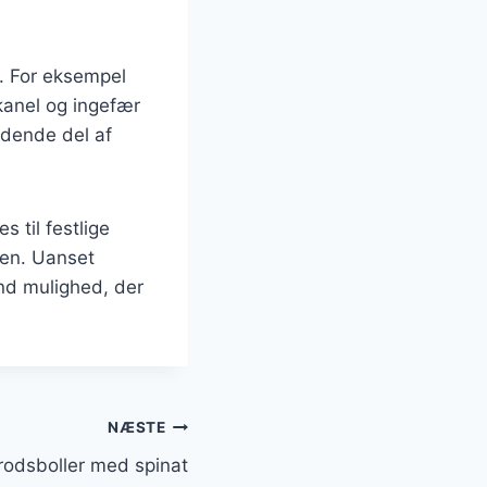
. For eksempel
kanel og ingefær
ændende del af
s til festlige
gen. Uanset
nd mulighed, der
NÆSTE
rodsboller med spinat