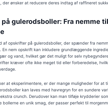
 der ønsker at reducere deres indtag af raffineret sukke
 på gulerodsboller: Fra nemme ti
de
d af opskrifter på gulerodsboller, der spænder fra nemme
 En nem opskrift kan inkludere grundlæggende ingredi
gær og vand, hvilket gør det muligt for selv nybegynder
rifter kræver ofte ikke meget tid eller forberedelse, hvi
 hverdage.
er at eksperimentere, er der mange muligheder for at ti
erodsboller kan laves med havregryn for en sundere vari
 ekstra crunch. Derudover kan man tilføje krydderier som
ve bollerne en unik smag, der passer perfekt til morgenm