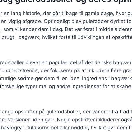
r en lang historie, der går tilbage til gamle dage, hvor 
 en vigtig afgrøde. Oprindeligt blev gulerødder dyrket f
d, som vi kender dem i dag. Det var først i middelaldere
brugt i bagværk, hvilket førte til udviklingen af opskrif
rodsboller blevet en populær del af det danske bagværk
undhedstrends, der fokuserer på at inkludere flere grøn
turlige sødme gør dem til en ideel ingrediens i bagvær
orskellige typer mel og andre ingredienser for at skab
ange opskrifter på gulerodsboller, der varierer fra tradit
re versioner uden gær. Nogle opskrifter inkluderer også
havregryn, fuldkornsmel eller nødder, hvilket gør dem t