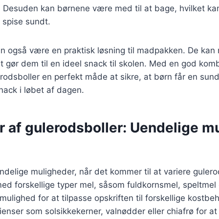
. Desuden kan børnene være med til at bage, hvilket k
t spise sundt.
an også være en praktisk løsning til madpakken. De kan
t gør dem til en ideel snack til skolen. Med en god kom
rodsboller en perfekt måde at sikre, at børn får en sun
snack i løbet af dagen.
r af gulerodsboller: Uendelige m
delige muligheder, når det kommer til at variere guler
d forskellige typer mel, såsom fuldkornsmel, speltmel el
 mulighed for at tilpasse opskriften til forskellige kost
dienser som solsikkekerner, valnødder eller chiafrø for at