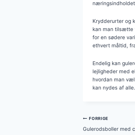
næringsindholdet
Krydderurter og k
kan man tilsætte 
for en sødere var
ethvert måltid, f
Endelig kan gulero
lejligheder med e
hvordan man vælg
kan nydes af alle
Indlægsnavi
FORRIGE
Gulerodsboller med c