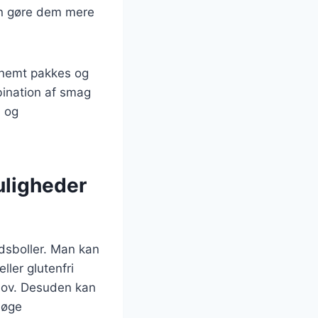
an gøre dem mere
 nemt pakkes og
bination af smag
d og
uligheder
odsboller. Man kan
ler glutenfri
behov. Desuden kan
 øge