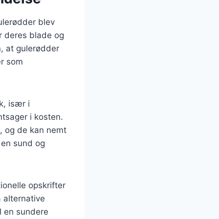
gulerødder blev
or deres blade og
n, at gulerødder
ter som
, især i
tsager i kosten.
k, og de kan nemt
e en sund og
ionelle opskrifter
 alternative
il en sundere