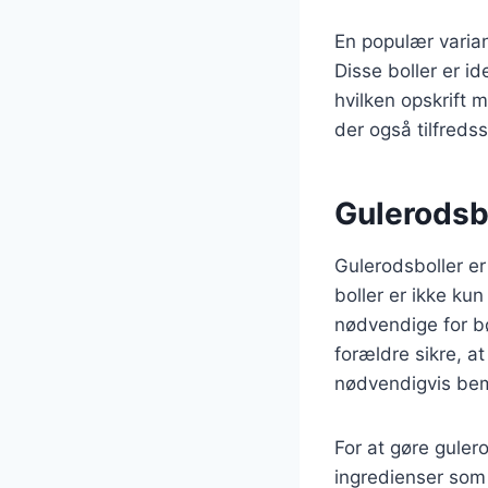
En populær varia
Disse boller er 
hvilken opskrift 
der også tilfredss
Gulerodsbo
Gulerodsboller er
boller er ikke kun
nødvendige for b
forældre sikre, a
nødvendigvis be
For at gøre guler
ingredienser som 