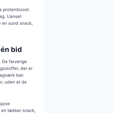
a proteinboost.
mag. Uanset
e en sund snack,
 én bid
 De farverige
gsstoffer, der er
 bagværk kan
or, uden at de
sjove
l en lækker snack,