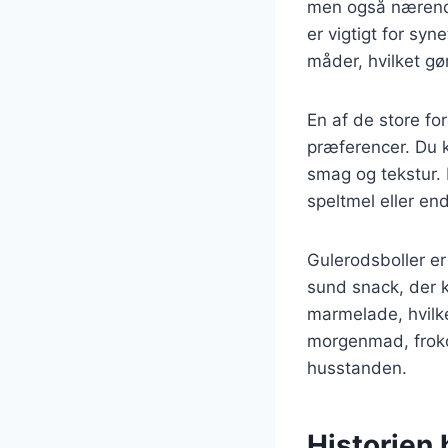
men også nærende
er vigtigt for sy
måder, hvilket gør
En af de store fo
præferencer. Du ka
smag og tekstur.
speltmel eller en
Gulerodsboller e
sund snack, der 
marmelade, hvilke
morgenmad, frokost
husstanden.
Historien 