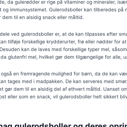
, da gulerødder er rige på vitaminer og mineraler, isæ
net og immunsystemet. Gulerodsboller kan tilberedes på 
 dem til en alsidig snack eller måltid.
rdele ved gulerodsboller er, at de kan tilpasses efter s
n tilføje forskellige krydderurter, frø eller nødder for 
 Desuden kan de laves med forskellige typer mel, såso
dda glutenfri mel, hvilket gør dem tilgængelige for alle,
r også en fremragende mulighed for børn, da de kan vær
kan tages med i madpakken. De kan serveres med smør, 
t gør dem til en alsidig del af ethvert måltid. Uanset om
 eller som en snack, vil gulerodsboller helt sikkert bliv
bag gulerodsboller og deres opri