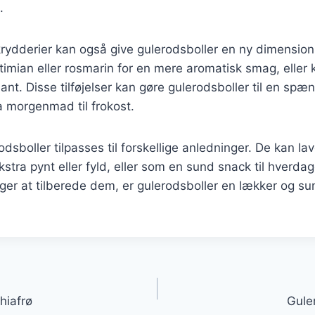
.
rydderier kan også give gulerodsboller en ny dimension
timian eller rosmarin for en mere aromatisk smag, eller 
iant. Disse tilføjelser kan gøre gulerodsboller til en sp
ra morgenmad til frokost.
dsboller tilpasses til forskellige anledninger. De kan lave
kstra pynt eller fyld, eller som en sund snack til hverda
er at tilberede dem, er gulerodsboller en lækker og su
.
gation
hiafrø
Gule