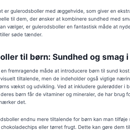
nt er gulerodsboller med æggehvide, som giver en ekstr
ideelle til dem, der ønsker at kombinere sundhed med s
man vælger, er gulerodsboller en fantastisk måde at nyd
tiller søde tænder.
ller til børn: Sundhed og smag i
 en fremragende måde at introducere børn til sund kost.
 visuelt tiltalende, men de indeholder også vigtige nærin
ørns vækst og udvikling. Ved at inkludere gulerødder i
t deres børn får de vitaminer og mineraler, de har brug f
mærker det.
odsboller endnu mere tiltalende for børn kan man tilføje 
chokoladechips eller tørret frugt. Dette kan gøre dem ti