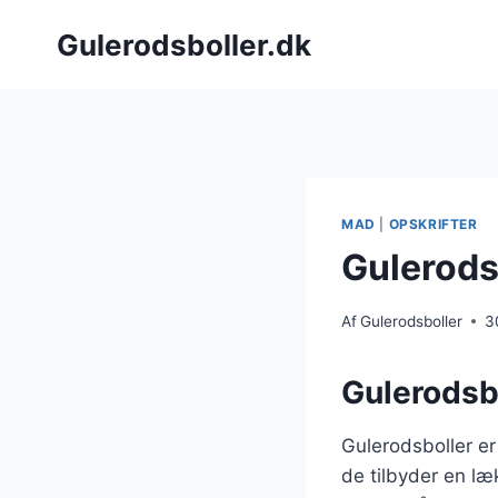
Fortsæt
Gulerodsboller.dk
til
indhold
MAD
|
OPSKRIFTER
Gulerods
Af
Gulerodsboller
3
Gulerodsbo
Gulerodsboller er
de tilbyder en læ