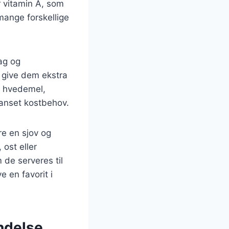
r vitamin A, som
mange forskellige
mag og
at give dem ekstra
m hvedemel,
 uanset kostbehov.
e en sjov og
ost eller
 de serveres til
e en favorit i
ndelse