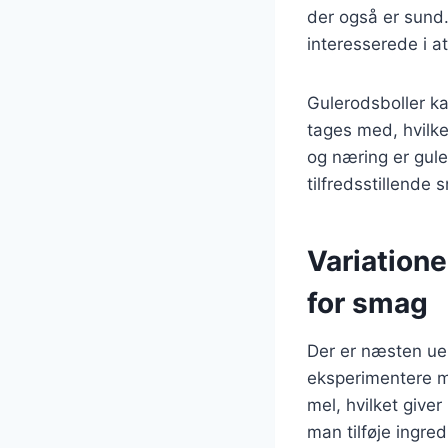
der også er sund
interesserede i a
Gulerodsboller k
tages med, hvilke
og næring er gule
tilfredsstillende 
Variatione
for smag
Der er næsten uen
eksperimentere me
mel, hvilket giver
man tilføje ingre