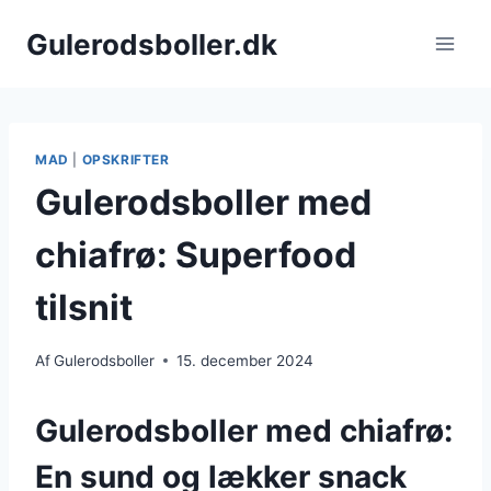
Fortsæt
Gulerodsboller.dk
til
indhold
MAD
|
OPSKRIFTER
Gulerodsboller med
chiafrø: Superfood
tilsnit
Af
Gulerodsboller
15. december 2024
Gulerodsboller med chiafrø:
En sund og lækker snack