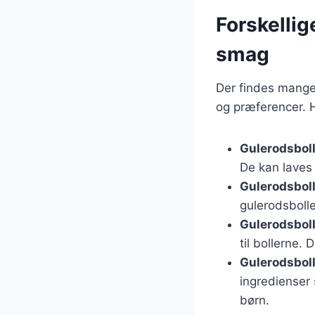
Forskellig
smag
Der findes mange 
og præferencer. H
Gulerodsbol
De kan laves 
Gulerodsbol
gulerodsboll
Gulerodsbol
til bollerne.
Gulerodsbolle
ingredienser 
børn.