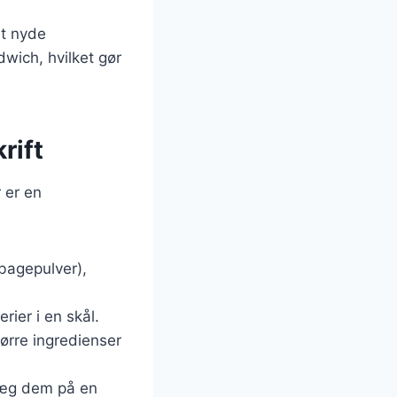
at nyde
wich, hvilket gør
rift
 er en
 bagepulver),
rier i en skål.
tørre ingredienser
 Læg dem på en