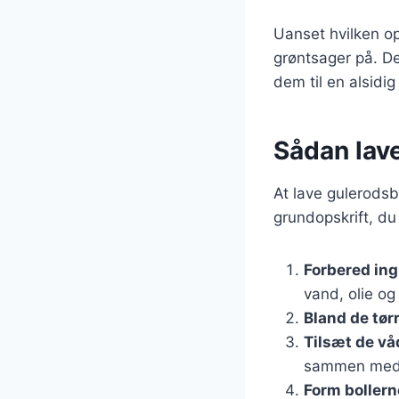
Uanset hvilken op
grøntsager på. De
dem til en alsidig
Sådan lave
At lave gulerodsb
grundopskrift, du
Forbered in
vand, olie og
Bland de tør
Tilsæt de vå
sammen med va
Form bollern