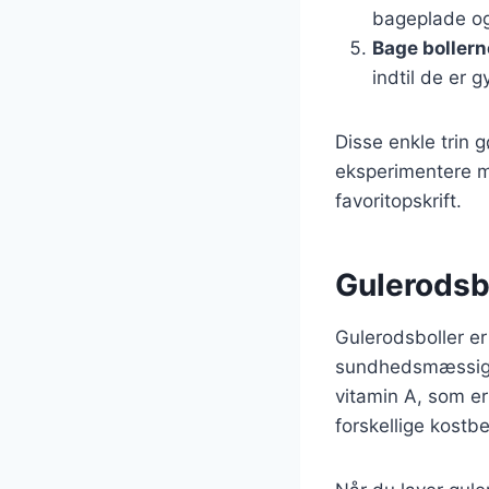
bageplade og
Bage bollern
indtil de er g
Disse enkle trin 
eksperimentere me
favoritopskrift.
Gulerodsbo
Gulerodsboller e
sundhedsmæssige f
vitamin A, som er
forskellige kostbe