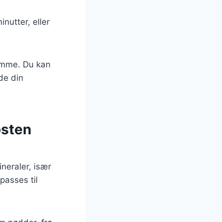
nutter, eller
jemme. Du kan
de din
osten
neraler, især
passes til