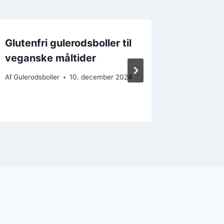
Glutenfri gulerodsboller til
Gulero
veganske måltider
rugmel 
Af
Gulerodsboller
10. december 2024
Af
Gulerods