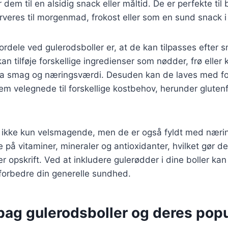
 dem til en alsidig snack eller måltid. De er perfekte ti
veres til morgenmad, frokost eller som en sund snack i
fordele ved gulerodsboller er, at de kan tilpasses efter 
n tilføje forskellige ingredienser som nødder, frø eller 
ra smag og næringsværdi. Desuden kan de laves med for
dem velegnede til forskellige kostbehov, herunder gluten
r ikke kun velsmagende, men de er også fyldt med nærin
e på vitaminer, mineraler og antioxidanter, hvilket gør d
er opskrift. Ved at inkludere gulerødder i dine boller kan
forbedre din generelle sundhed.
bag gulerodsboller og deres popu