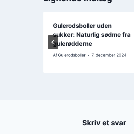
 gær til
Gulerodsboller uden
sukker: Naturlig sødme fra
gulerødderne
mber 2024
Af
Gulerodsboller
7. december 2024
Skriv et svar