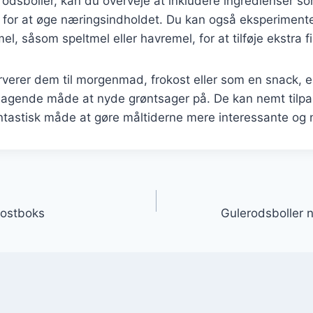
rodsboller, kan du overveje at inkludere ingredienser s
er for at øge næringsindholdet. Du kan også eksperimen
mel, såsom speltmel eller havremel, for at tilføje ekstra 
verer dem til morgenmad, frokost eller som en snack, e
agende måde at nyde grøntsager på. De kan nemt tilpas
ntastisk måde at gøre måltiderne mere interessante og
gation
okostboks
Gulerodsboller n