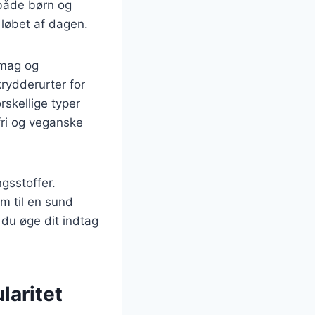
l både børn og
 løbet af dagen.
smag og
krydderurter for
skellige typer
fri og veganske
gsstoffer.
em til en sund
 du øge dit indtag
laritet