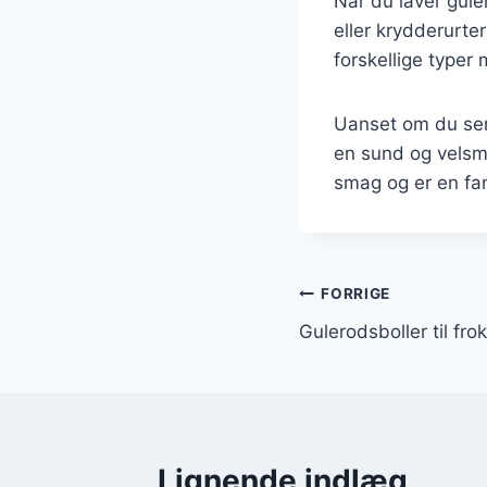
Når du laver gule
eller krydderurt
forskellige typer 
Uanset om du ser
en sund og velsm
smag og er en fa
Indlægsnavi
FORRIGE
Gulerodsboller til fr
Lignende indlæg