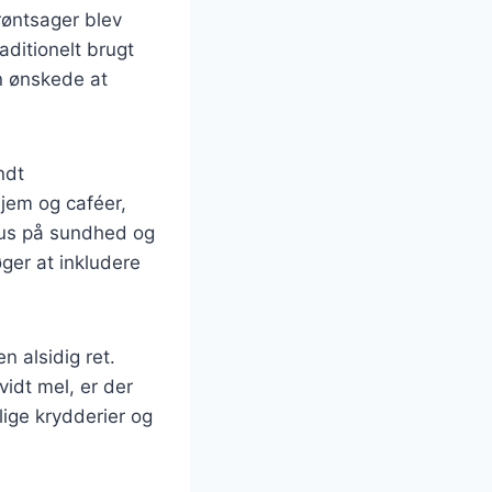
grøntsager blev
aditionelt brugt
n ønskede at
ndt
jem og caféer,
okus på sundhed og
ger at inkludere
n alsidig ret.
idt mel, er der
lige krydderier og