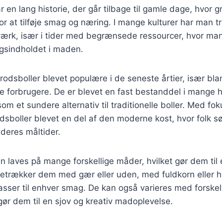
r en lang historie, der går tilbage til gamle dage, hvor 
or at tilføje smag og næring. I mange kulturer har man tr
værk, især i tider med begrænsede ressourcer, hvor ma
gsindholdet i maden.
rodsboller blevet populære i de seneste årtier, især bla
 forbrugere. De er blevet en fast bestanddel i mange h
som et sundere alternativ til traditionelle boller. Med f
dsboller blevet en del af den moderne kost, hvor folk sø
 deres måltider.
n laves på mange forskellige måder, hvilket gør dem til e
etrækker dem med gær eller uden, med fuldkorn eller hv
passer til enhver smag. De kan også varieres med forskel
 gør dem til en sjov og kreativ madoplevelse.