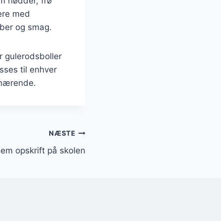
om nødder, frø
tere med
fiber og smag.
r gulerodsboller
ses til enhver
 nærende.
NÆSTE
em opskrift på skolen