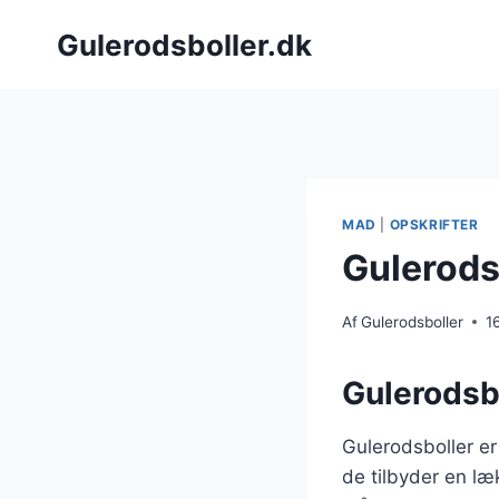
Fortsæt
Gulerodsboller.dk
til
indhold
MAD
|
OPSKRIFTER
Gulerods
Af
Gulerodsboller
1
Gulerodsbo
Gulerodsboller er
de tilbyder en læ