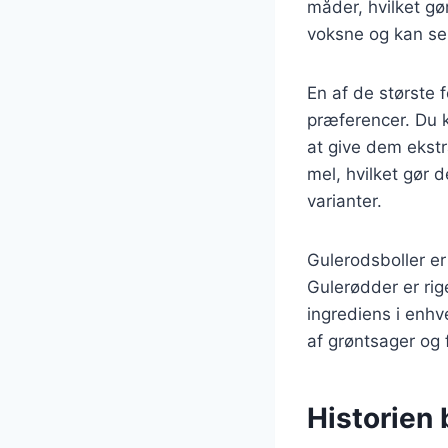
måder, hvilket gør
voksne og kan ser
En af de største 
præferencer. Du ka
at give dem ekst
mel, hvilket gør 
varianter.
Gulerodsboller e
Gulerødder er rig
ingrediens i enhv
af grøntsager og 
Historien 