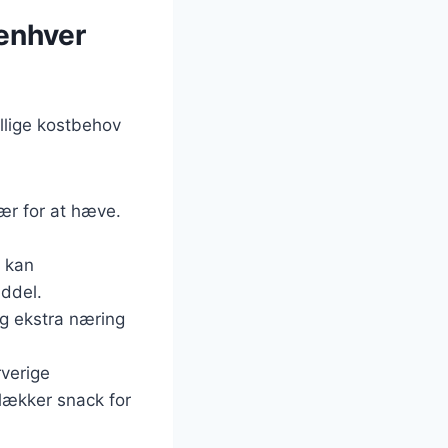
 enhver
ellige kostbehov
gær for at hæve.
, kan
ddel.
 og ekstra næring
rverige
 lækker snack for