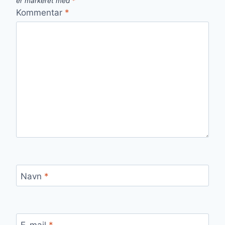
er markeret med
*
Kommentar
*
Navn
*
E-mail
*