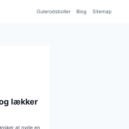
Gulerodsboller
Blog
Sitemap
 og lækker
ønsker at nyde en