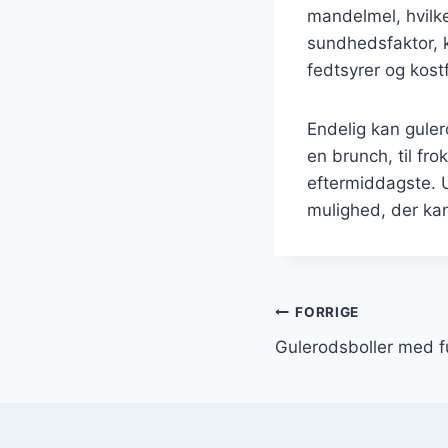
mandelmel, hvilke
sundhedsfaktor, k
fedtsyrer og kostf
Endelig kan gulero
en brunch, til fr
eftermiddagste. 
mulighed, der kan
Indlægsnavi
FORRIGE
Gulerodsboller med f