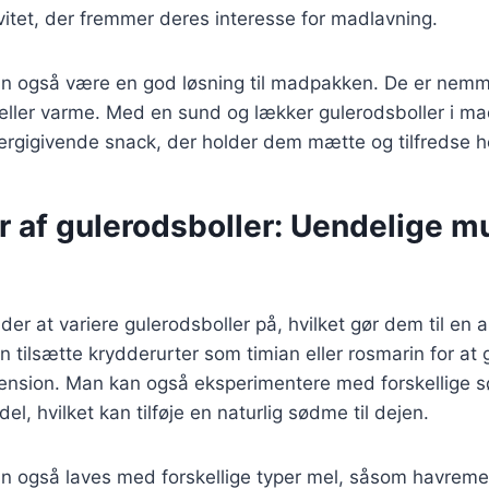
vitet, der fremmer deres interesse for madlavning.
an også være en god løsning til madpakken. De er nem
 eller varme. Med en sund og lækker gulerodsboller i 
ergigivende snack, der holder dem mætte og tilfredse h
r af gulerodsboller: Uendelige m
der at variere gulerodsboller på, hvilket gør dem til en al
tilsætte krydderurter som timian eller rosmarin for at 
nsion. Man kan også eksperimentere med forskellige 
el, hvilket kan tilføje en naturlig sødme til dejen.
n også laves med forskellige typer mel, såsom havremel