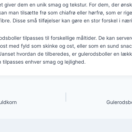
t giver dem en unik smag og tekstur. For dem, der ønsk
an man tilsætte frø som chiafrø eller hørfrø, som er ri
ibre. Disse små tilføjelser kan gøre en stor forskel i næ
dsboller tilpasses til forskellige måltider. De kan serve
okost med fyld som skinke og ost, eller som en sund snack
Uanset hvordan de tilberedes, er gulerodsboller en læk
 tilpasses enhver smag og lejlighed.
gation
uldkorn
Gulerodsbo