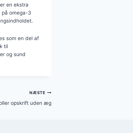
er en ekstra
ge på omega-3
ringsindholdet.
res som en del af
 til
ker og sund
NÆSTE
ller opskrift uden æg