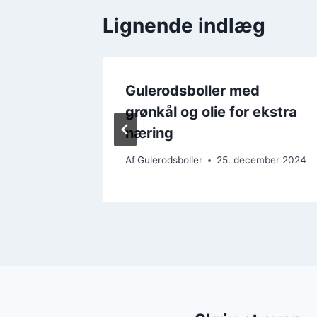
Lignende indlæg
n
Gulerodsboller med
l
grønkål og olie for ekstra
næring
ember 2024
Af
Gulerodsboller
25. december 2024