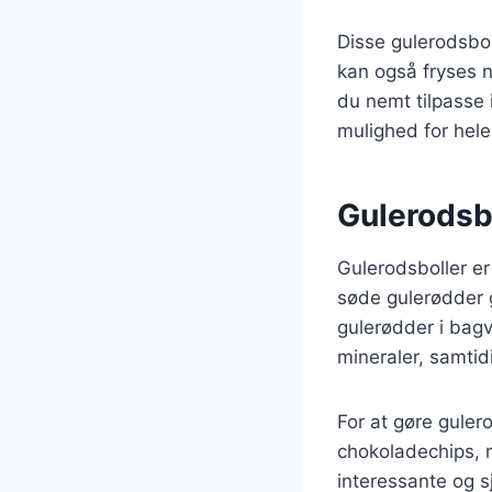
Disse gulerodsbo
kan også fryses 
du nemt tilpasse 
mulighed for hele
Gulerodsbo
Gulerodsboller e
søde gulerødder g
gulerødder i bagv
mineraler, samti
For at gøre guler
chokoladechips, nø
interessante og s