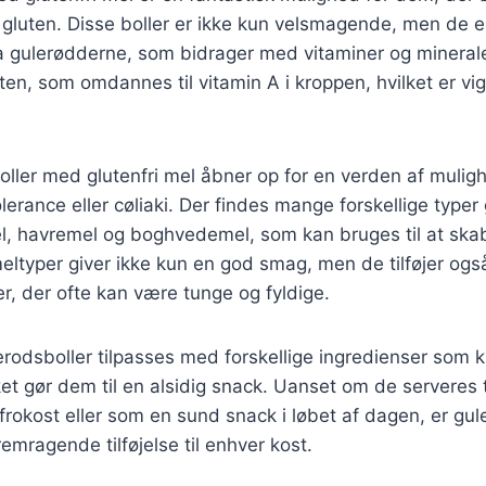
gluten. Disse boller er ikke kun velsmagende, men de e
a gulerødderne, som bidrager med vitaminer og minerale
ten, som omdannes til vitamin A i kroppen, hvilket er vig
oller med glutenfri mel åbner op for en verden af mulig
lerance eller cøliaki. Der findes mange forskellige typer 
 havremel og boghvedemel, som kan bruges til at ska
 meltyper giver ikke kun en god smag, men de tilføjer og
er, der ofte kan være tunge og fyldige.
odsboller tilpasses med forskellige ingredienser som kr
lket gør dem til en alsidig snack. Uanset om de serveres
frokost eller som en sund snack i løbet af dagen, er gu
remragende tilføjelse til enhver kost.