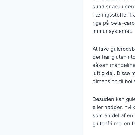
sund snack uden 
næringsstoffer fr
rige på beta-caro
immunsystemet.
At lave gulerodsb
der har gluteninto
såsom mandelmel,
luftig dej. Disse
dimension til boll
Desuden kan guler
eller nødder, hvi
som en del af en 
glutenfri mel en f