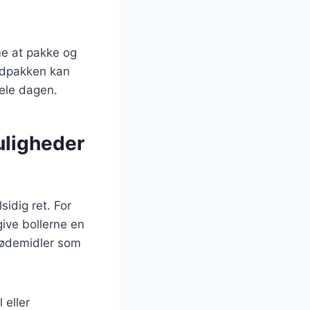
me at pakke og
madpakken kan
ele dagen.
uligheder
sidig ret. For
give bollerne en
sødemidler som
 eller