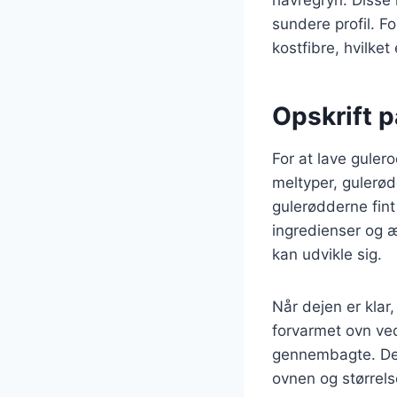
sundere profil. F
kostfibre, hvilket 
Opskrift p
For at lave guler
meltyper, gulerød
gulerødderne fint
ingredienser og æ
kan udvikle sig.
Når dejen er klar
forvarmet ovn ved
gennembagte. Det
ovnen og størrels