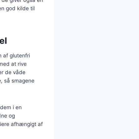
 god kilde til
el
 af glutenfri
med at rive
er de våde
me, så smagene
 dem i en
ldne og
iere afhængigt af