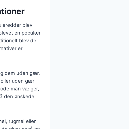
ationer
gulerødder blev
 blevet en populær
itionelt blev de
nativer er
 og dem uden gær.
boller uden gær
etode man vælger,
pnå den ønskede
el, rugmel eller
n de giver også en