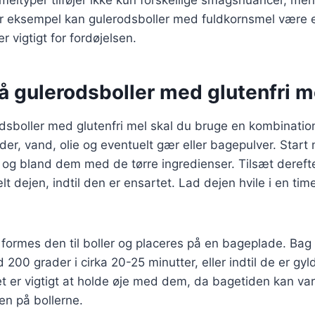
or eksempel kan gulerodsboller med fuldkornsmel være en
er vigtigt for fordøjelsen.
å gulerodsboller med glutenfri m
odsboller med glutenfri mel skal du bruge en kombination
der, vand, olie og eventuelt gær eller bagepulver. Start 
 og bland dem med de tørre ingredienser. Tilsæt dereft
lt dejen, indtil den er ensartet. Lad dejen hvile i en ti
, formes den til boller og placeres på en bageplade. Bag
 200 grader i cirka 20-25 minutter, eller indtil de er gy
 er vigtigt at holde øje med dem, da bagetiden kan var
en på bollerne.