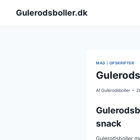
Fortsæt
Gulerodsboller.dk
til
indhold
MAD
|
OPSKRIFTER
Gulerods
Af
Gulerodsboller
2
Gulerodsb
snack
Gulerodsboller me