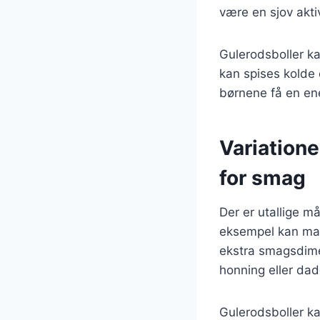
være en sjov akti
Gulerodsboller k
kan spises kolde
børnene få en en
Variatione
for smag
Der er utallige må
eksempel kan man 
ekstra smagsdime
honning eller dadd
Gulerodsboller ka