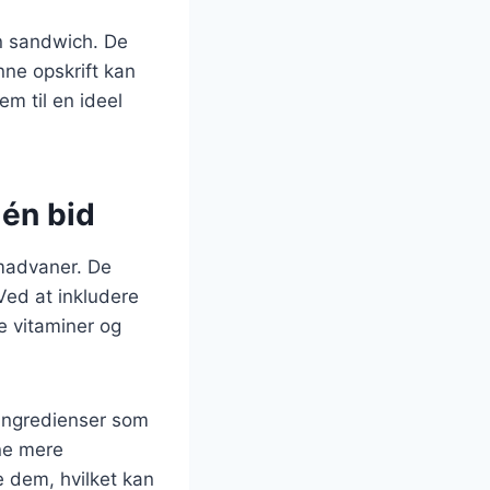
n sandwich. De
ne opskrift kan
m til en ideel
 én bid
 madvaner. De
Ved at inkludere
e vitaminer og
 ingredienser som
rne mere
e dem, hvilket kan