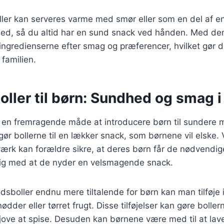
ller kan serveres varme med smør eller som en del af e
ned, så du altid har en sund snack ved hånden. Med den
ingredienserne efter smag og præferencer, hvilket gør de
 familien.
ller til børn: Sundhed og smag i
r en fremragende måde at introducere børn til sundere
ør bollerne til en lækker snack, som børnene vil elske. 
ærk kan forældre sikre, at deres børn får de nødvendig
dig med at de nyder en velsmagende snack.
odsboller endnu mere tiltalende for børn kan man tilføje
dder eller tørret frugt. Disse tilføjelser kan gøre bolle
jove at spise. Desuden kan børnene være med til at lav