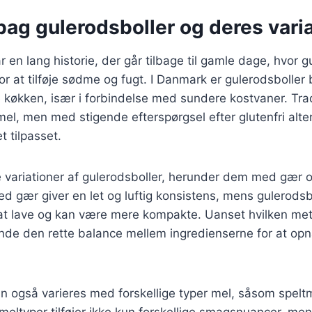
bag gulerodsboller og deres vari
r en lang historie, der går tilbage til gamle dage, hvor 
or at tilføje sødme og fugt. I Danmark er gulerodsboller
 køkken, især i forbindelse med sundere kostvaner. Trad
l, men med stigende efterspørgsel efter glutenfri alter
t tilpasset.
 variationer af gulerodsboller, herunder dem med gær
d gær giver en let og luftig konsistens, mens gulerods
e at lave og kan være mere kompakte. Uanset hvilken m
 finde den rette balance mellem ingredienserne for at o
n også varieres med forskellige typer mel, såsom speltm
meltyper tilføjer ikke kun forskellige smagsnuancer, me