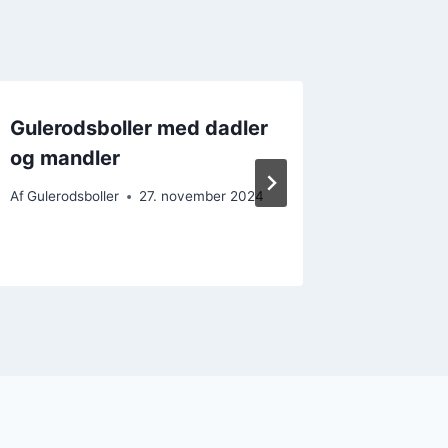
Gulerodsboller med dadler
Gulerod
og mandler
som alle
Af
Gulerodsboller
27. november 2024
Af
Gulerods