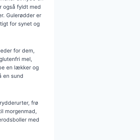
r også fyldt med
r. Gulerødder er
tigt for synet og
heder for dem,
glutenfri mel,
be en lækker og
så en sund
ydderurter, frø
 til morgenmad,
lerodsboller med