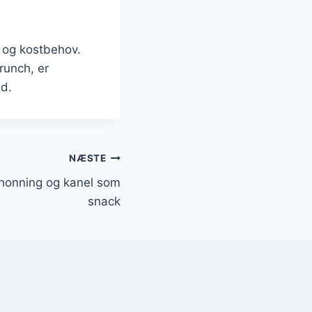
g og kostbehov.
runch, er
ed.
NÆSTE
honning og kanel som
snack