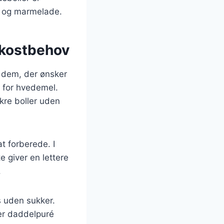
r og marmelade.
e kostbehov
r dem, der ønsker
t for hvedemel.
kre boller uden
t forberede. I
 giver en lettere
.
s uden sukker.
ler daddelpuré