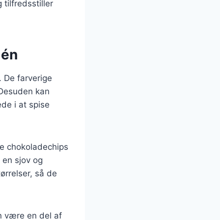
ilfredsstiller
 én
 De farverige
. Desuden kan
de i at spise
te chokoladechips
l en sjov og
rrelser, så de
n være en del af