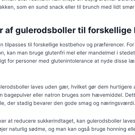
akken, som en sund snack eller til brunch med lidt smø
r af gulerodsboller til forskellig
n tilpasses til forskellige kostbehov og præferencer. Fo
ion, kan man bruge glutenfri mel eller mandelmel i stede
igt for personer med glutenintolerance at nyde disse læ
erodsboller laves uden gær, hvilket gør dem hurtigere a
n bagepulver eller natron bruges som hævemiddel. Dette
olle, der stadig bevarer den gode smag og næringsværdi
er at reducere sukkerindtaget, kan gulerodsboller lave
føjer naturlig sødme, og man kan også bruge honning el