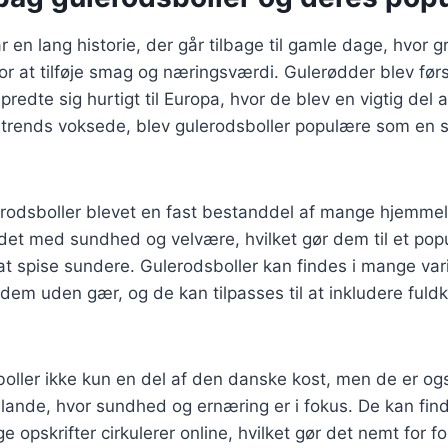
r en lang historie, der går tilbage til gamle dage, hvor 
or at tilføje smag og næringsværdi. Gulerødder blev førs
edte sig hurtigt til Europa, hvor de blev en vigtig del af
rends voksede, blev gulerodsboller populære som en 
erodsboller blevet en fast bestanddel af mange hjemmel
det med sundhed og velvære, hvilket gør dem til et pop
t spise sundere. Gulerodsboller kan findes i mange var
 dem uden gær, og de kan tilpasses til at inkludere fuld
boller ikke kun en del af den danske kost, men de er og
lande, hvor sundhed og ernæring er i fokus. De kan find
 opskrifter cirkulerer online, hvilket gør det nemt for fo