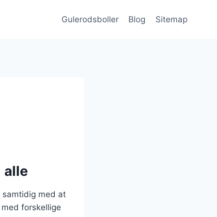
Gulerodsboller
Blog
Sitemap
 alle
, samtidig med at
 med forskellige