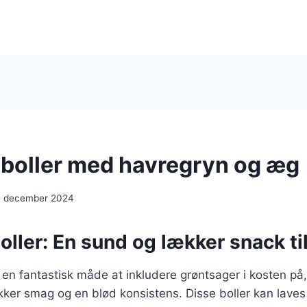
boller med havregryn og æg
. december 2024
ller: En sund og lækker snack til
 en fantastisk måde at inkludere grøntsager i kosten på
kker smag og en blød konsistens. Disse boller kan laves