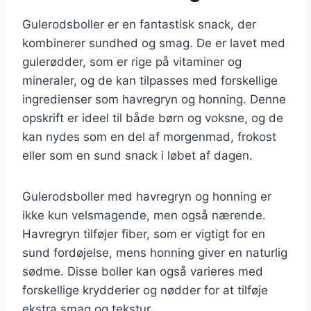
Gulerodsboller er en fantastisk snack, der
kombinerer sundhed og smag. De er lavet med
gulerødder, som er rige på vitaminer og
mineraler, og de kan tilpasses med forskellige
ingredienser som havregryn og honning. Denne
opskrift er ideel til både børn og voksne, og de
kan nydes som en del af morgenmad, frokost
eller som en sund snack i løbet af dagen.
Gulerodsboller med havregryn og honning er
ikke kun velsmagende, men også nærende.
Havregryn tilføjer fiber, som er vigtigt for en
sund fordøjelse, mens honning giver en naturlig
sødme. Disse boller kan også varieres med
forskellige krydderier og nødder for at tilføje
ekstra smag og tekstur.