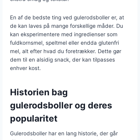
En af de bedste ting ved gulerodsboller er, at
de kan laves på mange forskellige måder. Du
kan eksperimentere med ingredienser som
fuldkornsmel, speltmel eller endda glutenfri
mel, alt efter hvad du foretrækker. Dette gør
dem til en alsidig snack, der kan tilpasses
enhver kost.
Historien bag
gulerodsboller og deres
popularitet
Gulerodsboller har en lang historie, der går