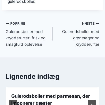
gulerodsboller.
Indlægsnavigation
FORRIGE
NÆSTE
Gulerodsboller med
Gulerodsboller med
krydderurter: frisk og
grøntsager og
smagfuld oplevelse
krydderurter
Lignende indlæg
Gulerodsboller med parmesan, der
imponerer gæster