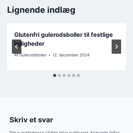
Lignende indlæg
Glutenfri gulerodsboller til festlige
lejligheder
Af
Gulerodsboller
12. december 2024
Skriv et svar
Din e-mailadresse vil ikke blive publiceret.
Krævede felter