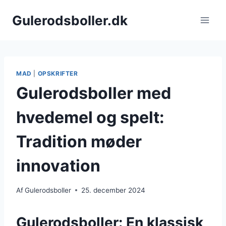
Fortsæt
Gulerodsboller.dk
til
indhold
MAD
|
OPSKRIFTER
Gulerodsboller med
hvedemel og spelt:
Tradition møder
innovation
Af
Gulerodsboller
25. december 2024
Gulerodsboller: En klassisk