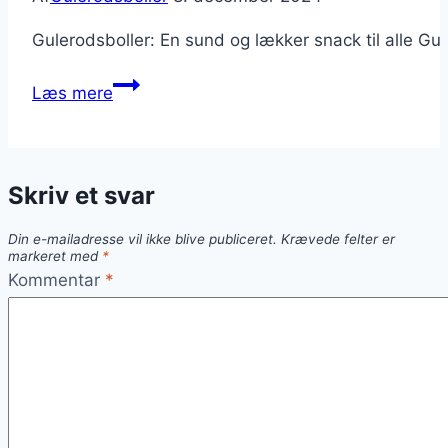
Gulerodsboller: En sund og lækker snack til alle Gu
Gulerodsboller
Læs mere
med
speltmel
og
Skriv et svar
havregryn
Din e-mailadresse vil ikke blive publiceret.
Krævede felter er
markeret med
*
Kommentar
*