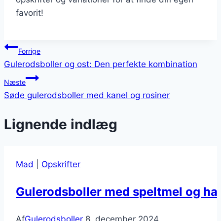
favorit!
Indlægsnavigation
Forrige
Gulerodsboller og ost: Den perfekte kombination
Næste
Søde gulerodsboller med kanel og rosiner
Lignende indlæg
Mad
|
Opskrifter
Gulerodsboller med speltmel og ha
Af
Gulerodsboller
8. december 2024