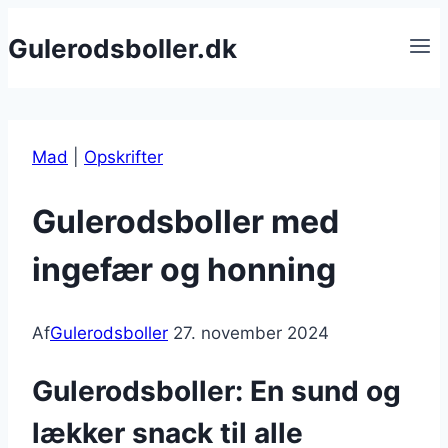
Fortsæt
Gulerodsboller.dk
til
indhold
Mad
|
Opskrifter
Gulerodsboller med
ingefær og honning
Af
Gulerodsboller
27. november 2024
Gulerodsboller: En sund og
lækker snack til alle