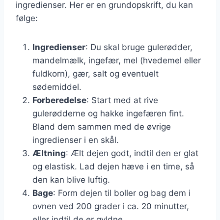
ingredienser. Her er en grundopskrift, du kan
følge:
Ingredienser
: Du skal bruge gulerødder,
mandelmælk, ingefær, mel (hvedemel eller
fuldkorn), gær, salt og eventuelt
sødemiddel.
Forberedelse
: Start med at rive
gulerødderne og hakke ingefæren fint.
Bland dem sammen med de øvrige
ingredienser i en skål.
Æltning
: Ælt dejen godt, indtil den er glat
og elastisk. Lad dejen hæve i en time, så
den kan blive luftig.
Bage
: Form dejen til boller og bag dem i
ovnen ved 200 grader i ca. 20 minutter,
eller indtil de er gyldne.