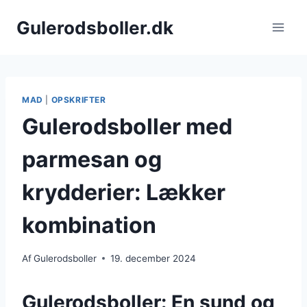
Fortsæt
Gulerodsboller.dk
til
indhold
MAD
|
OPSKRIFTER
Gulerodsboller med
parmesan og
krydderier: Lækker
kombination
Af
Gulerodsboller
19. december 2024
Gulerodsboller: En sund og