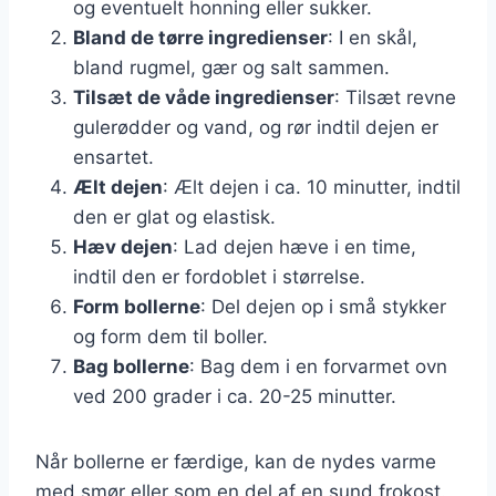
og eventuelt honning eller sukker.
Bland de tørre ingredienser
: I en skål,
bland rugmel, gær og salt sammen.
Tilsæt de våde ingredienser
: Tilsæt revne
gulerødder og vand, og rør indtil dejen er
ensartet.
Ælt dejen
: Ælt dejen i ca. 10 minutter, indtil
den er glat og elastisk.
Hæv dejen
: Lad dejen hæve i en time,
indtil den er fordoblet i størrelse.
Form bollerne
: Del dejen op i små stykker
og form dem til boller.
Bag bollerne
: Bag dem i en forvarmet ovn
ved 200 grader i ca. 20-25 minutter.
Når bollerne er færdige, kan de nydes varme
med smør eller som en del af en sund frokost.