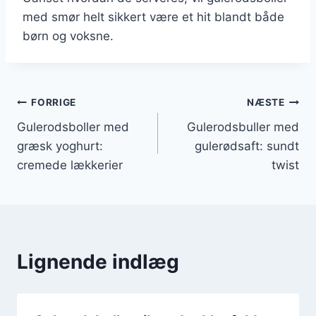
med smør helt sikkert være et hit blandt både
børn og voksne.
Indlægsnavigation
FORRIGE
NÆSTE
Gulerodsboller med
Gulerodsbuller med
græsk yoghurt:
gulerødsaft: sundt
cremede lækkerier
twist
Lignende indlæg