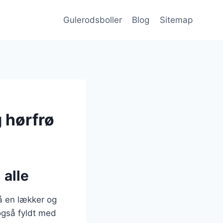
Gulerodsboller
Blog
Sitemap
 hørfrø
 alle
på en lækker og
også fyldt med