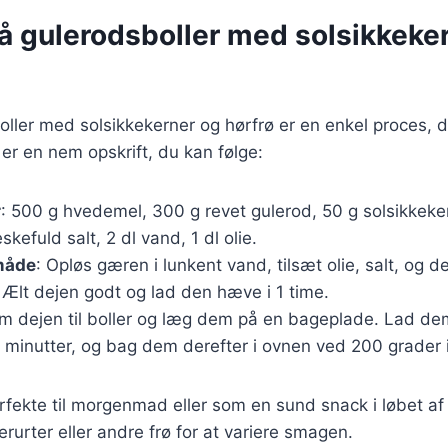
på gulerodsboller med solsikkeke
oller med solsikkekerner og hørfrø er en enkel proces, 
 er en nem opskrift, du kan følge:
r
: 500 g hvedemel, 300 g revet gulerod, 50 g solsikkeker
skefuld salt, 2 dl vand, 1 dl olie.
måde
: Opløs gæren i lunkent vand, tilsæt olie, salt, og d
 Ælt dejen godt og lad den hæve i 1 time.
rm dejen til boller og læg dem på en bageplade. Lad d
 minutter, og bag dem derefter i ovnen ved 200 grader i
erfekte til morgenmad eller som en sund snack i løbet a
erurter eller andre frø for at variere smagen.