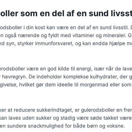
ller som en del af en sund livsst
odsboller i din kost kan være en del af en sund livsstil.
 også nærende og fyldt med vitaminer og mineraler. G
und syn, styrker immunforsvaret, og kan endda hjælpe m
odsboller være en god kilde til energi, især når de la
r havregryn. De indeholder komplekse kulhydrater, der 
rigivelse, hvilket gør dem ideelle til morgenmad eller som
ker at reducere sukkerindtaget, er gulerodsboller en f
kan laves uden sukker og stadig være søde takket være
l en sundere snackmulighed for både børn og voksne.