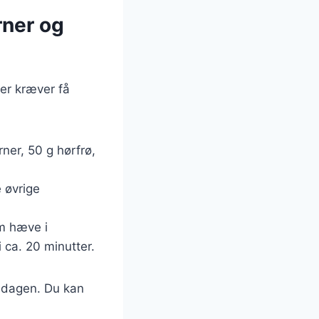
rner og
der kræver få
ner, 50 g hørfrø,
e øvrige
em hæve i
 ca. 20 minutter.
f dagen. Du kan