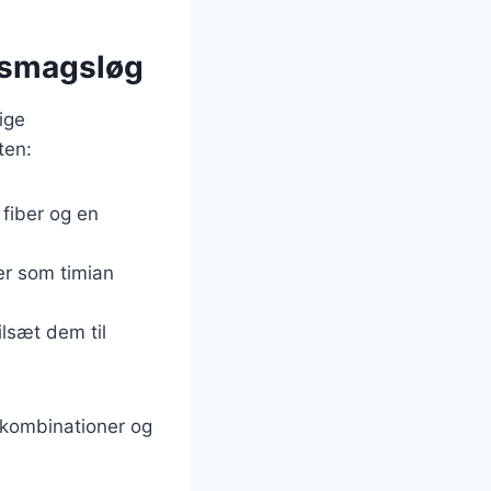
e smagsløg
ige
ten:
 fiber og en
ter som timian
ilsæt dem til
skombinationer og