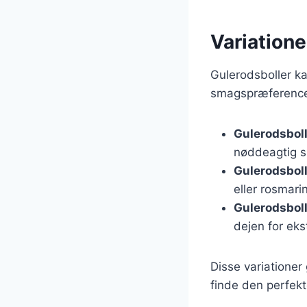
Variatione
Gulerodsboller k
smagspræferencer.
Gulerodsbol
nøddeagtig 
Gulerodsbol
eller rosmari
Gulerodsbol
dejen for eks
Disse variationer
finde den perfekt