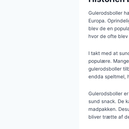
Gulerodsboller har
Europa. Oprindeli
blev de en popul
hvor de ofte blev
I takt med at sun
populære. Mange m
gulerodsboller ti
endda speltmel, h
Gulerodsboller er
sund snack. De k
madpakken. Desud
bliver trætte af 