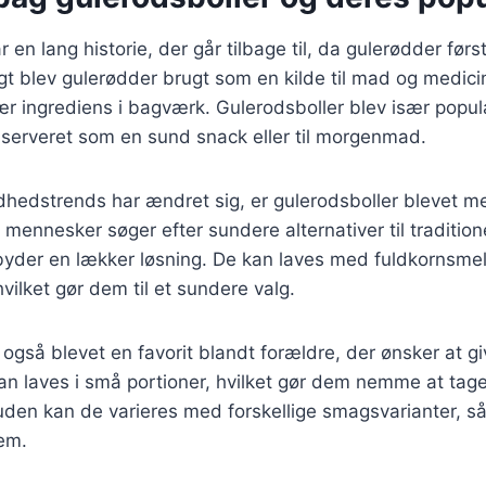
 en lang historie, der går tilbage til, da gulerødder først
gt blev gulerødder brugt som en kilde til mad og medic
ær ingrediens i bagværk. Gulerodsboller blev især popu
 serveret som en sund snack eller til morgenmad.
dhedstrends har ændret sig, er gulerodsboller blevet m
ennesker søger efter sundere alternativer til traditione
lbyder en lækker løsning. De kan laves med fuldkornsmel,
vilket gør dem til et sundere valg.
 også blevet en favorit blandt forældre, der ønsker at g
an laves i små portioner, hvilket gør dem nemme at tag
en kan de varieres med forskellige smagsvarianter, så
dem.