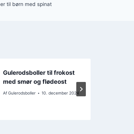
er til børn med spinat
Gulerodsboller til frokost
Gulerod
med smør og flødeost
sjove o
Af
Gulerodsboller
10. december 2024
Af
Gulerods