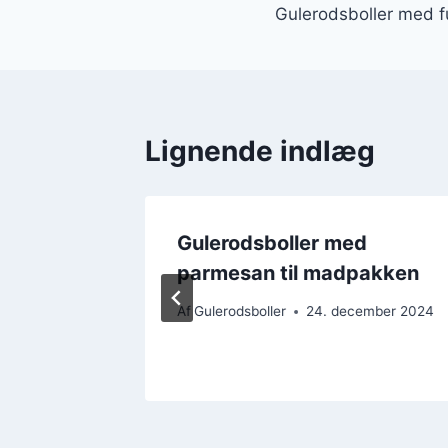
Gulerodsboller med f
Lignende indlæg
 linser
Gulerodsboller med
parmesan til madpakken
ember 2024
Af
Gulerodsboller
24. december 2024