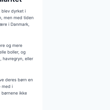
 blev dyrket i
in, men med tiden
lære i Danmark,
ere og mere
lle boller, og
 havregryn, eller
ive deres børn en
e med i
 børnene ikke