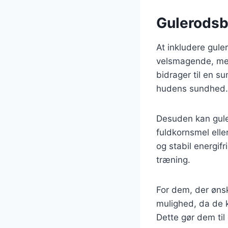
Gulerodsbo
At inkludere guler
velsmagende, men
bidrager til en s
hudens sundhed.
Desuden kan guler
fuldkornsmel elle
og stabil energif
træning.
For dem, der øns
mulighed, da de 
Dette gør dem ti