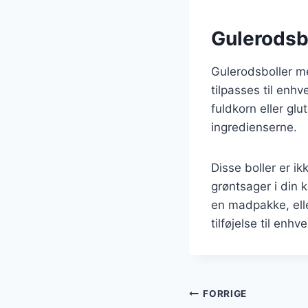
Gulerodsbo
Gulerodsboller m
tilpasses til en
fuldkorn eller gl
ingredienserne.
Disse boller er i
grøntsager i din 
en madpakke, elle
tilføjelse til enh
Indlægsnavi
FORRIGE