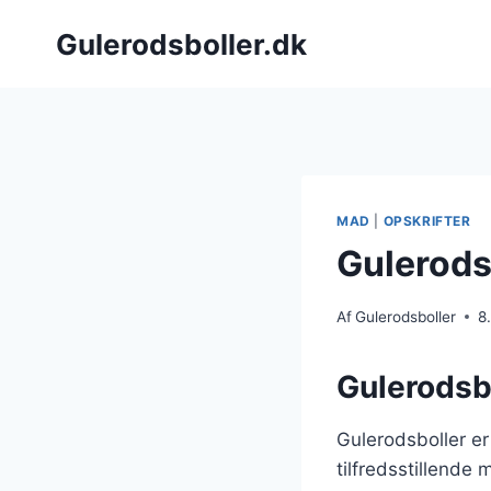
Fortsæt
Gulerodsboller.dk
til
indhold
MAD
|
OPSKRIFTER
Gulerods
Af
Gulerodsboller
8
Gulerodsbo
Gulerodsboller er
tilfredsstillende