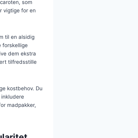
a-caroten, som
 vigtige for en
 til en alsidig
 forskellige
give dem ekstra
t tilfredsstille
lige kostbehov. Du
 inkludere
 for madpakker,
laritet