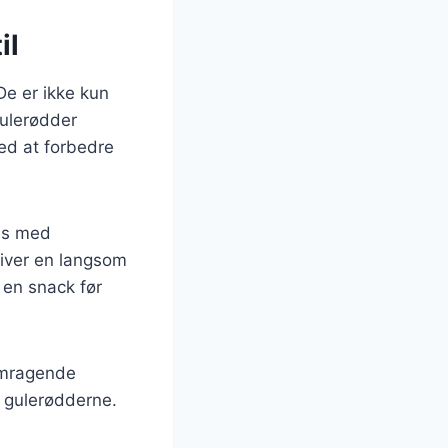
il
 De er ikke kun
ulerødder
ed at forbedre
ves med
giver en langsom
 en snack før
remragende
 gulerødderne.