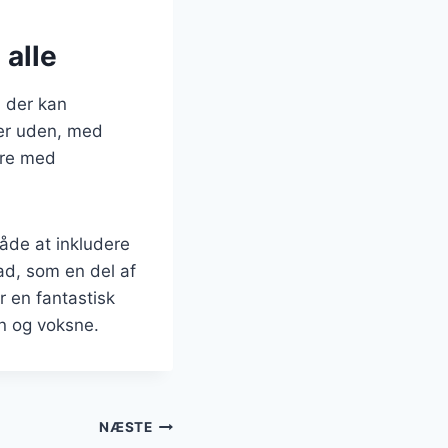
 alle
, der kan
ler uden, med
tere med
måde at inkludere
ad, som en del af
r en fantastisk
ørn og voksne.
NÆSTE