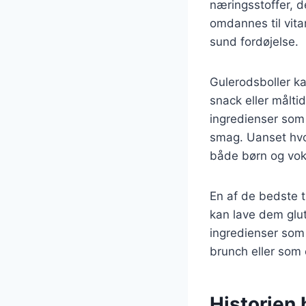
næringsstoffer, d
omdannes til vita
sund fordøjelse.
Gulerodsboller ka
snack eller målti
ingredienser som 
smag. Uanset hvor
både børn og vok
En af de bedste ti
kan lave dem glut
ingredienser som 
brunch eller som 
Historien 