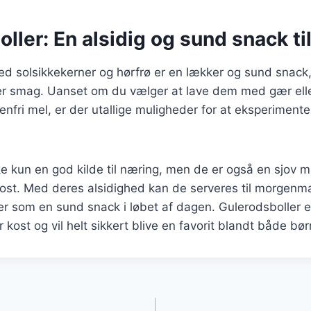
ller: En alsidig og sund snack til
ed solsikkekerner og hørfrø er en lækker og sund snack
hver smag. Uanset om du vælger at lave dem med gær el
utenfri mel, er der utallige muligheder for at eksperimen
kke kun en god kilde til næring, men de er også en sjov 
kost. Med deres alsidighed kan de serveres til morgenm
r som en sund snack i løbet af dagen. Gulerodsboller e
ver kost og vil helt sikkert blive en favorit blandt både b
gation