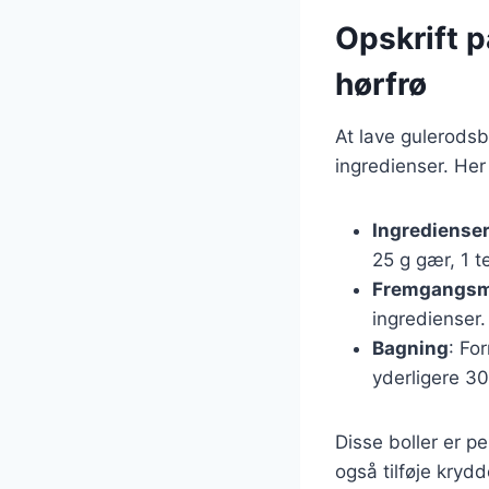
Opskrift 
hørfrø
At lave gulerodsb
ingredienser. Her
Ingrediense
25 g gær, 1 te
Fremgangs
ingredienser.
Bagning
: Fo
yderligere 30
Disse boller er p
også tilføje krydd