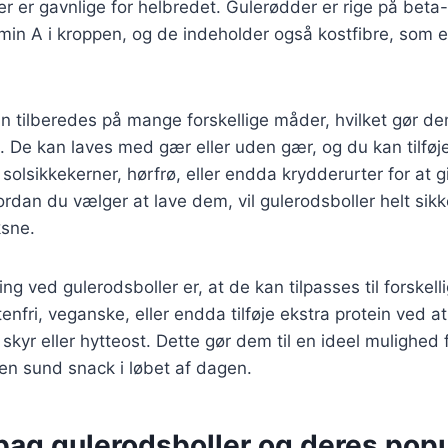
er er gavnlige for helbredet. Gulerødder er rige på bet
min A i kroppen, og de indeholder også kostfibre, som er
n tilberedes på mange forskellige måder, hvilket gør dem
d. De kan laves med gær eller uden gær, og du kan tilføje
solsikkekerner, hørfrø, eller endda krydderurter for at 
dan du vælger at lave dem, vil gulerodsboller helt sikker
sne.
ng ved gulerodsboller er, at de kan tilpasses til forskel
enfri, veganske, eller endda tilføje ekstra protein ved at
skyr eller hytteost. Dette gør dem til en ideel mulighed
en sund snack i løbet af dagen.
bag gulerodsboller og deres popu