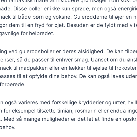
 en fantastisk måde at inkludere grøntsager i din kost 
 måde. Disse boller er ikke kun sprøde, men også energiri
snack til både børn og voksne. Gulerødderne tilføjer en 
 gør dem til en fryd for øjet. Desuden er de fyldt med vi
gavnlige for helbredet.
ing ved gulerodsboller er deres alsidighed. De kan til
dienser, så de passer til enhver smag. Uanset om du øn
ck til madpakken eller en lækker tilføjelse til frokoste
lpasses til at opfylde dine behov. De kan også laves uden
 forberede.
n også varieres med forskellige krydderier og urter, hvi
 for eksempel tilsætte timian, rosmarin eller endda inge
t. Med så mange muligheder er det let at finde en opskrif
behov.