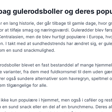
bag gulerodsboller og deres popu
r en lang historie, der går tilbage til gamle dage, hvor 
or at tilføje smag og næringsværdi. Gulerødder blev førs
ntralasien, men de blev hurtigt populære i Europa, hvo
ten. I takt med at sundhedstrends har ændret sig, er gul
om en sund snackmulighed.
erodsboller blevet en fast bestanddel af mange hjemmel
ige varianter, fra dem med fuldkornsmel til dem uden gæ
erer også sundere alternativer som havregryn, speltmel 
em tilgængelige for alle.
 ikke kun populære i hjemmet, men også i caféer og rest
m en sund snack eller en del af en brunchmenu. Deres a