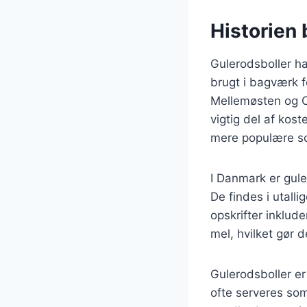
Historien 
Gulerodsboller ha
brugt i bagværk f
Mellemøsten og Ce
vigtig del af kos
mere populære s
I Danmark er gul
De findes i utall
opskrifter inklud
mel, hvilket gør d
Gulerodsboller er
ofte serveres so