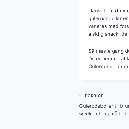
Uanset om du vælg
gulerodsboller en
varieres med fors
alsidig snack, d
Så næste gang du 
De er nemme at la
Gulerodsboller er
Indlægsnavi
FORRIGE
Gulerodsboller til bru
weekendens måltide