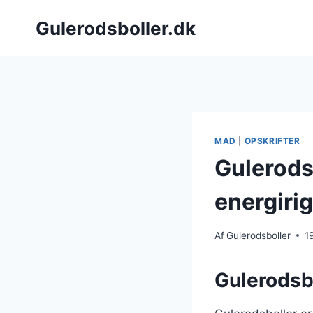
Fortsæt
Gulerodsboller.dk
til
indhold
MAD
|
OPSKRIFTER
Gulerods
energiri
Af
Gulerodsboller
1
Gulerodsbo