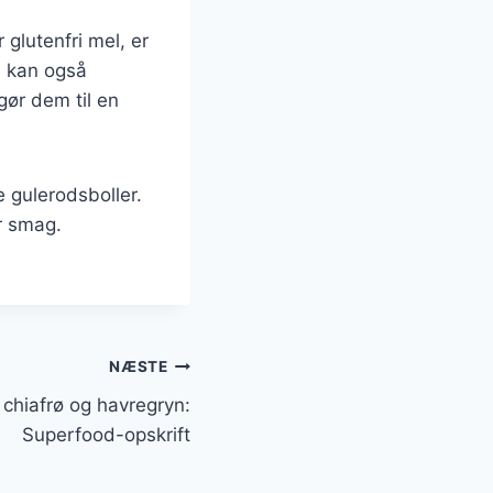
glutenfri mel, er
e kan også
gør dem til en
 gulerodsboller.
r smag.
NÆSTE
chiafrø og havregryn:
Superfood-opskrift