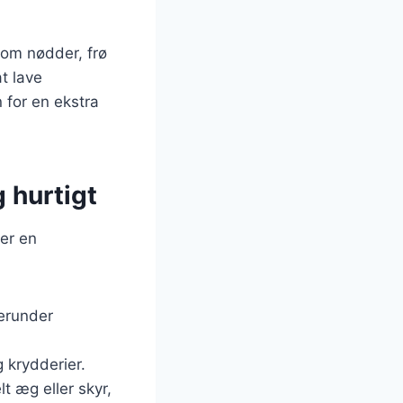
 som nødder, frø
t lave
 for en ekstra
 hurtigt
 er en
herunder
g krydderier.
t æg eller skyr,