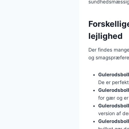
sundhedsmæssige 
Forskellig
lejlighed
Der findes mange 
og smagspræferen
Gulerodsbol
De er perfek
Gulerodsbol
for gær og er 
Gulerodsbol
version af de
Gulerodsbol
hvilket gør 