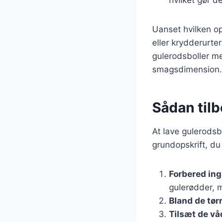
Uanset hvilken op
eller krydderurte
gulerodsboller m
smagsdimension.
Sådan tilb
At lave gulerodsb
grundopskrift, du
Forbered in
gulerødder, m
Bland de tør
Tilsæt de vå