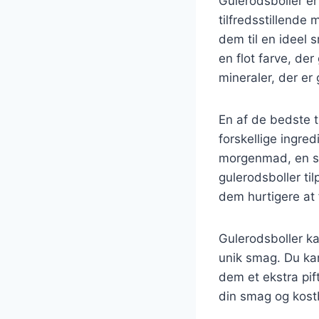
Gulerodsboller er
tilfredsstillende
dem til en ideel 
en flot farve, der
mineraler, der er 
En af de bedste t
forskellige ingre
morgenmad, en sna
gulerodsboller ti
dem hurtigere at
Gulerodsboller ka
unik smag. Du kan
dem et ekstra pif
din smag og kost