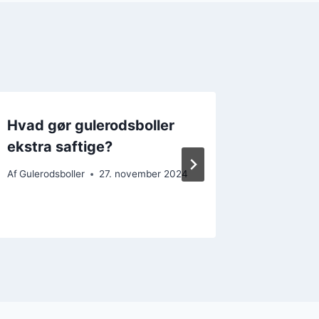
Hvad gør gulerodsboller
Gulero
ekstra saftige?
nødder 
smag
Af
Gulerodsboller
27. november 2024
Af
Gulerods