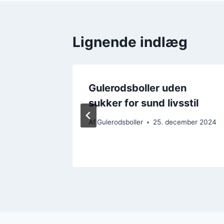
Lignende indlæg
Gulerodsboller uden
kyr
sukker for sund livsstil
ember 2024
Af
Gulerodsboller
25. december 2024