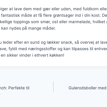
er at lave dem med gær eller uden, med fuldkorn eller 
 fantastisk måde at få flere grøntsager ind i din kost. D
kellige toppings som smør, ost eller marmelade, hvilket 
er kan nydes på mange måder.
leder efter en sund og lækker snack, så overvej at lave
ve, fyldt med næringsstoffer og kan tilpasses til enhve
 en sikker vinder i ethvert køkken!
gation
nch: Perfekte til
Gulerodsboller med 
r