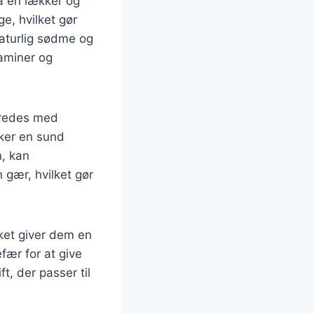
på en lækker og
ge, hvilket gør
naturlig sødme og
taminer og
beredes med
sker en sund
n, kan
 gær, hvilket gør
lket giver dem en
fær for at give
t, der passer til