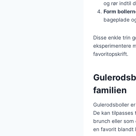
og rør indtil 
Form bollern
bageplade og
Disse enkle trin 
eksperimentere me
favoritopskrift.
Gulerodsbo
familien
Gulerodsboller er
De kan tilpasses t
brunch eller som
en favorit blandt