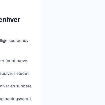
.
 enhver
ellige kostbehov
gær for at hæve.
epulver i stedet
g giver en sundere
 og næringsværdi,