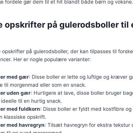
fordele gør dem til et hit blandt både børn og voksne
e opskrifter på gulerodsboller til
opskrifter på gulerodsboller, der kan tilpasses til forsk
cer. Her er nogle populære varianter:
ler med gær
: Disse boller er lette og luftige og kræver 
te til morgenmad eller som en snack.
ler uden gær
: Hurtigere at lave, disse boller bruger bag
ideelle til en hurtig snack.
ler med fuldkorn
: Disse boller er fyldt med kostfibre o
n klassiske opskrift.
ler med havregryn
: Tilsæt havregryn for ekstra tekstur
dem til en sund morgenmad.