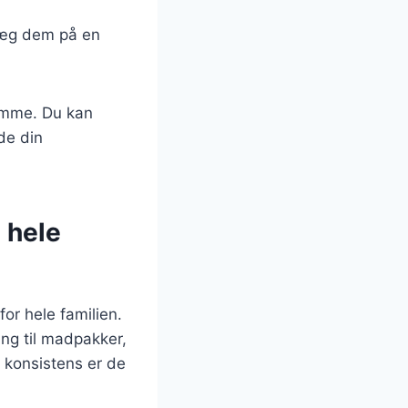
 Læg dem på en
jemme. Du kan
de din
l hele
or hele familien.
ning til madpakker,
 konsistens er de