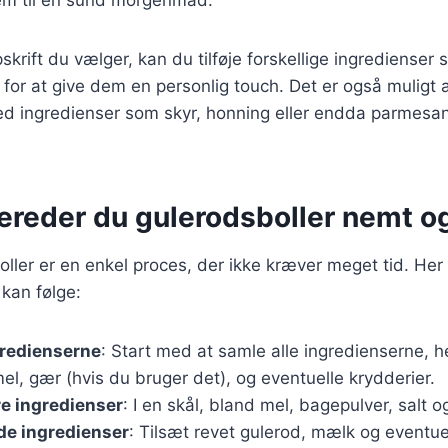
skrift du vælger, kan du tilføje forskellige ingredienser
r for at give dem en personlig touch. Det er også muligt a
ed ingredienser som skyr, honning eller endda parmesan
ereder du gulerodsboller nemt og
oller er en enkel proces, der ikke kræver meget tid. Her
 kan følge:
gredienserne
: Start med at samle alle ingredienserne, 
el, gær (hvis du bruger det), og eventuelle krydderier.
re ingredienser
: I en skål, bland mel, bagepulver, salt o
de ingredienser
: Tilsæt revet gulerod, mælk og eventuel