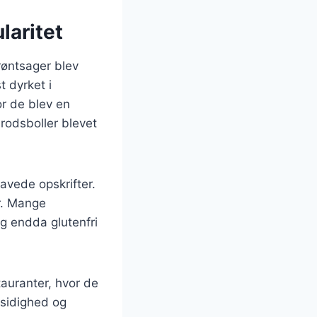
laritet
grøntsager blev
t dyrket i
r de blev en
erodsboller blevet
avede opskrifter.
r. Mange
og endda glutenfri
auranter, hvor de
lsidighed og