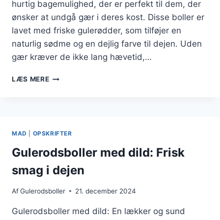
hurtig bagemulighed, der er perfekt til dem, der
ønsker at undgå gær i deres kost. Disse boller er
lavet med friske gulerødder, som tilføjer en
naturlig sødme og en dejlig farve til dejen. Uden
gær kræver de ikke lang hævetid,…
GULERODSBOLLER
LÆS MERE
UDEN
GÆR
TIL
HURTIG
BAGNING
MAD
|
OPSKRIFTER
Gulerodsboller med dild: Frisk
smag i dejen
Af
Gulerodsboller
21. december 2024
Gulerodsboller med dild: En lækker og sund