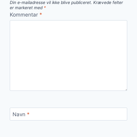
Din e-mailadresse vil ikke blive publiceret.
Krævede felter
er markeret med
*
Kommentar
*
Navn
*