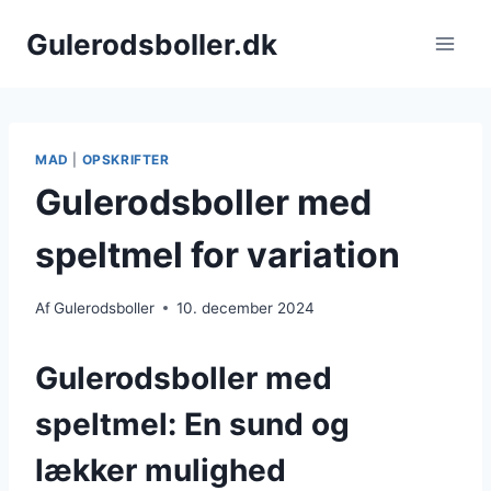
Fortsæt
Gulerodsboller.dk
til
indhold
MAD
|
OPSKRIFTER
Gulerodsboller med
speltmel for variation
Af
Gulerodsboller
10. december 2024
Gulerodsboller med
speltmel: En sund og
lækker mulighed