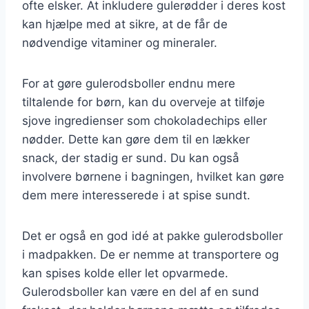
ofte elsker. At inkludere gulerødder i deres kost
kan hjælpe med at sikre, at de får de
nødvendige vitaminer og mineraler.
For at gøre gulerodsboller endnu mere
tiltalende for børn, kan du overveje at tilføje
sjove ingredienser som chokoladechips eller
nødder. Dette kan gøre dem til en lækker
snack, der stadig er sund. Du kan også
involvere børnene i bagningen, hvilket kan gøre
dem mere interesserede i at spise sundt.
Det er også en god idé at pakke gulerodsboller
i madpakken. De er nemme at transportere og
kan spises kolde eller let opvarmede.
Gulerodsboller kan være en del af en sund