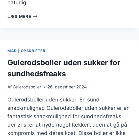
naturlig…
GULERODSBOLLER
LÆS MERE
TIL
FEST:
SKAB
FESTSTEMNING
MED
MAD
|
OPSKRIFTER
SMAG
Gulerodsboller uden sukker for
sundhedsfreaks
Af
Gulerodsboller
26. december 2024
Gulerodsboller uden sukker: En sund
snackmulighed Gulerodsboller uden sukker er en
fantastisk snackmulighed for sundhedsfreaks,
der ønsker at nyde noget lækkert uden at gå på
kompromis med deres kost. Disse boller er ikke