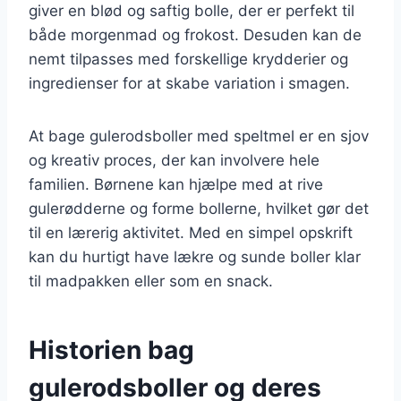
giver en blød og saftig bolle, der er perfekt til
både morgenmad og frokost. Desuden kan de
nemt tilpasses med forskellige krydderier og
ingredienser for at skabe variation i smagen.
At bage gulerodsboller med speltmel er en sjov
og kreativ proces, der kan involvere hele
familien. Børnene kan hjælpe med at rive
gulerødderne og forme bollerne, hvilket gør det
til en lærerig aktivitet. Med en simpel opskrift
kan du hurtigt have lækre og sunde boller klar
til madpakken eller som en snack.
Historien bag
gulerodsboller og deres