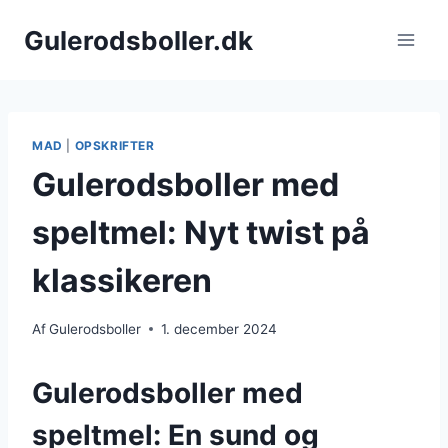
Fortsæt
Gulerodsboller.dk
til
indhold
MAD
|
OPSKRIFTER
Gulerodsboller med
speltmel: Nyt twist på
klassikeren
Af
Gulerodsboller
1. december 2024
Gulerodsboller med
speltmel: En sund og