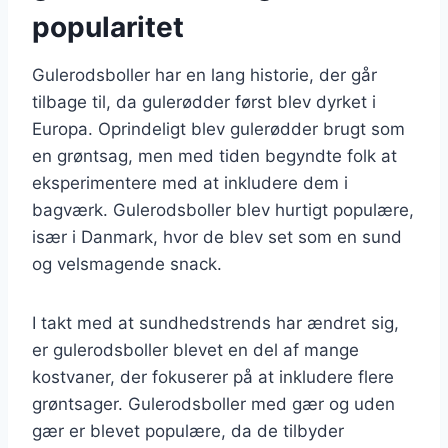
popularitet
Gulerodsboller har en lang historie, der går
tilbage til, da gulerødder først blev dyrket i
Europa. Oprindeligt blev gulerødder brugt som
en grøntsag, men med tiden begyndte folk at
eksperimentere med at inkludere dem i
bagværk. Gulerodsboller blev hurtigt populære,
især i Danmark, hvor de blev set som en sund
og velsmagende snack.
I takt med at sundhedstrends har ændret sig,
er gulerodsboller blevet en del af mange
kostvaner, der fokuserer på at inkludere flere
grøntsager. Gulerodsboller med gær og uden
gær er blevet populære, da de tilbyder