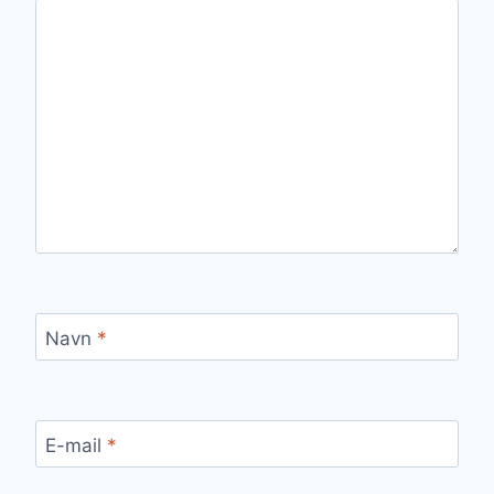
Navn
*
E-mail
*