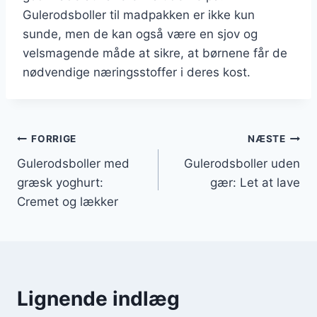
Gulerodsboller til madpakken er ikke kun
sunde, men de kan også være en sjov og
velsmagende måde at sikre, at børnene får de
nødvendige næringsstoffer i deres kost.
Indlægsnavigation
FORRIGE
NÆSTE
Gulerodsboller med
Gulerodsboller uden
græsk yoghurt:
gær: Let at lave
Cremet og lækker
Lignende indlæg