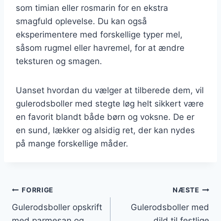
som timian eller rosmarin for en ekstra
smagfuld oplevelse. Du kan også
eksperimentere med forskellige typer mel,
såsom rugmel eller havremel, for at ændre
teksturen og smagen.
Uanset hvordan du vælger at tilberede dem, vil
gulerodsboller med stegte løg helt sikkert være
en favorit blandt både børn og voksne. De er
en sund, lækker og alsidig ret, der kan nydes
på mange forskellige måder.
Indlægsnavigation
FORRIGE
NÆSTE
Gulerodsboller opskrift
Gulerodsboller med
med parmesan og
dild til festlige