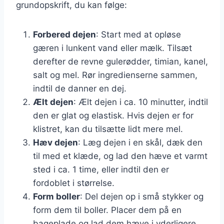
grundopskrift, du kan følge:
Forbered dejen
: Start med at opløse
gæren i lunkent vand eller mælk. Tilsæt
derefter de revne gulerødder, timian, kanel,
salt og mel. Rør ingredienserne sammen,
indtil de danner en dej.
Ælt dejen
: Ælt dejen i ca. 10 minutter, indtil
den er glat og elastisk. Hvis dejen er for
klistret, kan du tilsætte lidt mere mel.
Hæv dejen
: Læg dejen i en skål, dæk den
til med et klæde, og lad den hæve et varmt
sted i ca. 1 time, eller indtil den er
fordoblet i størrelse.
Form boller
: Del dejen op i små stykker og
form dem til boller. Placer dem på en
bageplade og lad dem hæve i yderligere