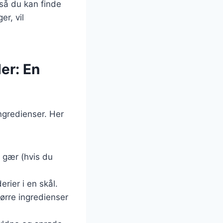
 så du kan finde
er, vil
er: En
ngredienser. Her
, gær (hvis du
rier i en skål.
tørre ingredienser