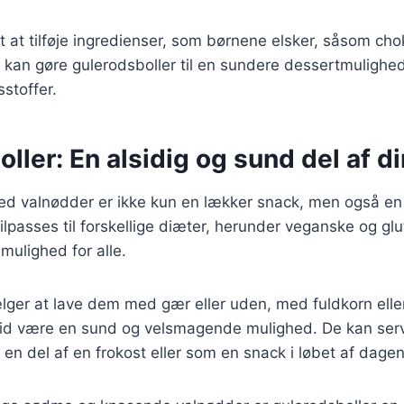
t at tilføje ingredienser, som børnene elsker, såsom cho
te kan gøre gulerodsboller til en sundere dessertmulighed
stoffer.
ller: En alsidig og sund del af di
d valnødder er ikke kun en lækker snack, men også en su
ilpasses til forskellige diæter, herunder veganske og glut
 mulighed for alle.
er at lave dem med gær eller uden, med fuldkorn eller 
ltid være en sund og velsmagende mulighed. De kan serve
 del af en frokost eller som en snack i løbet af dagen