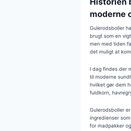
Historien 
moderne o
Gulerodsboller ha
brugt som en vigt
men med tiden fan
det muligt at k
I dag findes der 
til moderne sundh
hvilket gør dem h
fuldkorn, havregry
Gulerodsboller er
ingredienser som 
for madpakker og