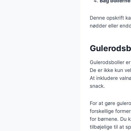
Bag bollerne
Denne opskrift ka
nødder eller endd
Gulerodsbo
Gulerodsboller er
De er ikke kun v
At inkludere valn
snack.
For at gøre guler
forskellige forme
for børnene. Du 
tilbøjelige til at 