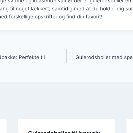
ige sødme og knasende valnødder er gulerodsboller en
 trang til noget lækkert, samtidig med at du holder dig su
d forskellige opskrifter og find din favorit!
gation
dpakke: Perfekte til
Gulerodsboller med spel