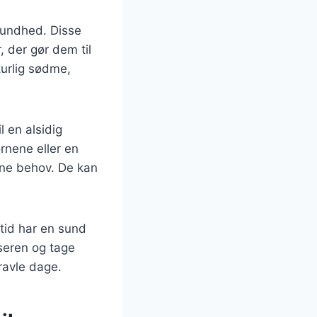
sundhed. Disse
 der gør dem til
turlig sødme,
l en alsidig
rnene eller en
dine behov. De kan
ltid har en sund
seren og tage
ravle dage.