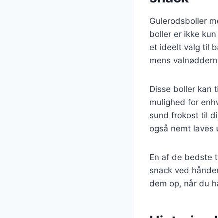
Gulerodsboller m
boller er ikke ku
et ideelt valg ti
mens valnødderne
Disse boller kan 
mulighed for enhv
sund frokost til 
også nemt laves u
En af de bedste t
snack ved hånden
dem op, når du ha