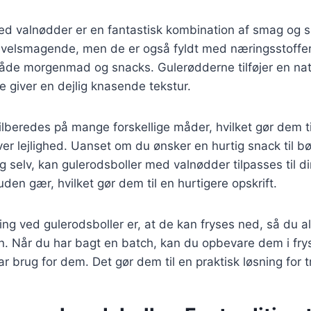
ed valnødder er en fantastisk kombination af smag og 
n velsmagende, men de er også fyldt med næringsstoffer,
l både morgenmad og snacks. Gulerødderne tilføjer en na
 giver en dejlig knasende tekstur.
tilberedes på mange forskellige måder, hvilket gør dem ti
er lejlighed. Uanset om du ønsker en hurtig snack til bø
dig selv, kan gulerodsboller med valnødder tilpasses til 
den gær, hvilket gør dem til en hurtigere opskrift.
ing ved gulerodsboller er, at de kan fryses ned, så du a
. Når du har bagt en batch, kan du opbevare dem i fry
r brug for dem. Det gør dem til en praktisk løsning for t