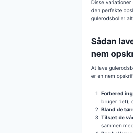
Disse variationer
den perfekte opskr
gulerodsboller al
Sådan lav
nem opskr
At lave gulerodsb
er en nem opskrif
Forbered in
bruger det), 
Bland de tør
Tilsæt de vå
sammen med 