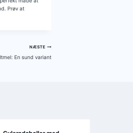
 perfekt måde at
nd. Prøv at
NÆSTE
tmel: En sund variant