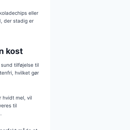
koladechips eller
, der stadig er
n kost
nd tilføjelse til
enfri, hvilket gør
hvidt mel, vil
res til
.