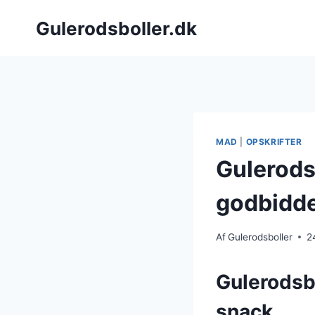
Fortsæt
Gulerodsboller.dk
til
indhold
MAD
|
OPSKRIFTER
Gulerods
godbidd
Af
Gulerodsboller
2
Gulerodsb
snack