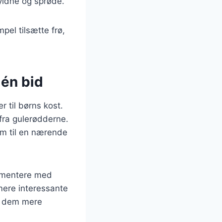
gyldne og sprøde.
pel tilsætte frø,
 én bid
 til børns kost.
fra gulerødderne.
dem til en nærende
rimentere med
mere interessante
re dem mere