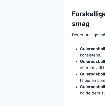
Forskellig
smag
Der er utallige m
Gulerodsbol
konsistens.
Gulerodsbol
alternativ til
Gulerodsbol
tilføje en s
Gulerodsbol
holde dem s