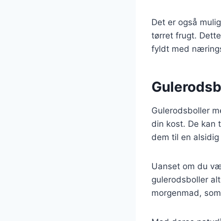
Det er også mulig
tørret frugt. Det
fyldt med nærings
Gulerodsbo
Gulerodsboller me
din kost. De kan t
dem til en alsidig
Uanset om du vælg
gulerodsboller a
morgenmad, som en