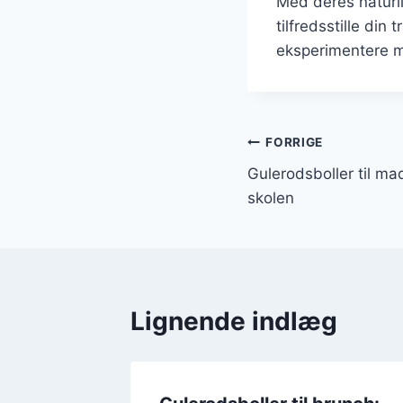
Med deres naturl
tilfredsstille din
eksperimentere me
Indlægsnavi
FORRIGE
Gulerodsboller til ma
skolen
Lignende indlæg