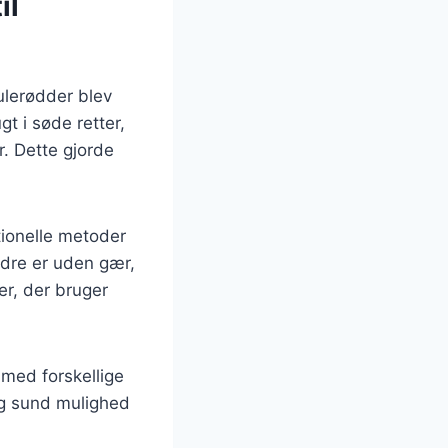
il
gulerødder blev
t i søde retter,
. Dette gjorde
itionelle metoder
ndre er uden gær,
er, der bruger
 med forskellige
og sund mulighed