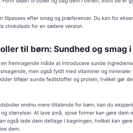
: Form dejen til boller og bag dem i ovnen, indtil de er 
n tilpasses efter smag og præferencer. Du kan for eksem
a chokolade for en sødere version.
ller til børn: Sundhed og smag i
 en fremragende måde at introducere sunde ingredienser
elsmagende, men også fyldt med vitaminer og mineraler 
ødder tilføjer sunde fedtstoffer og protein, hvilket gør 
odsboller endnu mere tiltalende for børn, kan du ekspe
r og størrelser. At lave små, sjove former kan gøre dem 
kan også lade dem deltage i bagningen, hvilket kan gø
spise dem.