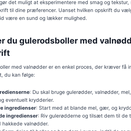
 gør det muligt at eksperimentere med smag og tekstur,
ift til dine præferencer. Uanset hvilken opskrift du vælg
tid være en sund og lækker mulighed.
er du gulerodsboller med valnødd
ift
oller med valnødder er en enkel proces, der kræver få i
t, du kan følge:
gredienserne
: Du skal bruge gulerødder, valnødder, mel
og eventuelt krydderier.
re ingredienser
: Start med at blande mel, gær, og krydde
de ingredienser
: Riv gulerødderne og tilsæt dem til de 
hakkede valnødder.