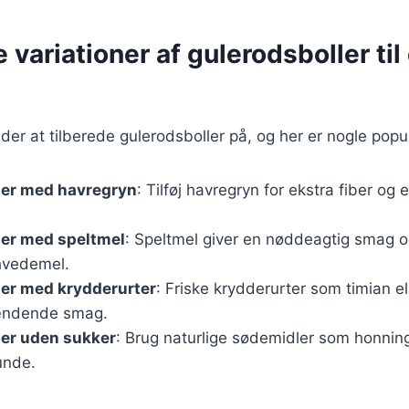
e variationer af gulerodsboller til
åder at tilberede gulerodsboller på, og her er nogle popu
ler med havregryn
: Tilføj havregryn for ekstra fiber og e
ler med speltmel
: Speltmel giver en nøddeagtig smag o
 hvedemel.
ler med krydderurter
: Friske krydderurter som timian e
pændende smag.
ler uden sukker
: Brug naturlige sødemidler som honning 
unde.