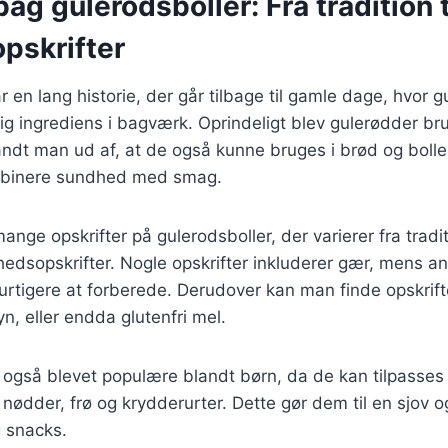
bag gulerodsboller: Fra tradition t
pskrifter
r en lang historie, der går tilbage til gamle dage, hvor 
ig ingrediens i bagværk. Oprindeligt blev gulerødder brug
dt man ud af, at de også kunne bruges i brød og boller
ombinere sundhed med smag.
mange opskrifter på gulerodsboller, der varierer fra trad
edsopskrifter. Nogle opskrifter inkluderer gær, mens a
urtigere at forberede. Derudover kan man finde opskrift
n, eller endda glutenfri mel.
 også blevet populære blandt børn, da de kan tilpasses
nødder, frø og krydderurter. Dette gør dem til en sjov 
 snacks.