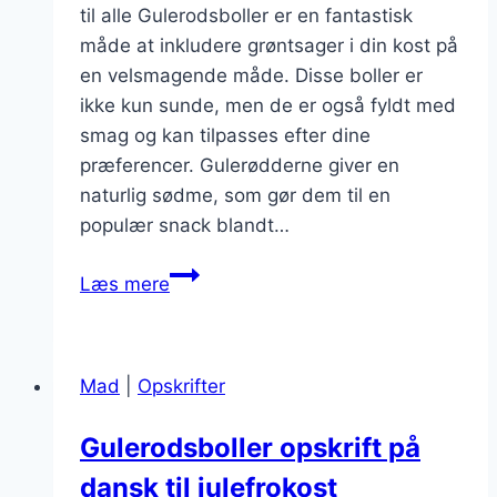
til alle Gulerodsboller er en fantastisk
måde at inkludere grøntsager i din kost på
en velsmagende måde. Disse boller er
ikke kun sunde, men de er også fyldt med
smag og kan tilpasses efter dine
præferencer. Gulerødderne giver en
naturlig sødme, som gør dem til en
populær snack blandt…
Gulerodsboller
Læs mere
med
tranebær
og
Mad
|
Opskrifter
appelsinskal
Gulerodsboller opskrift på
dansk til julefrokost