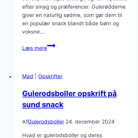
efter smag og præferencer. Gulerødderne
giver en naturlig sødme, som gør dem til
en populær snack blandt både børn og
voksne….
Gulerodsboller
Læs mere
med
daddel:
naturlig
Mad
|
Opskrifter
sødme
og
Gulerodsboller opskrift på
smagfulde
sund snack
nuancer
Af
Gulerodsboller
24. december 2024
Hvad er gulerodsboller og deres