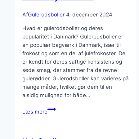
Af
Gulerodsboller
4. december 2024
Hvad er gulerodsboller og deres
popularitet i Danmark? Gulerodsboller er
en populær bagværk i Danmark, især til
frokost og som en del af julefrokoster. De
er kendt for deres saftige konsistens og
søde smag, der stammer fra de revne
gulerødder. Gulerodsboller kan varieres på
mange måder, hvilket gør dem til en
alsidig mulighed for både…
Gulerodsboller
Læs mere
opskrift
på
dansk