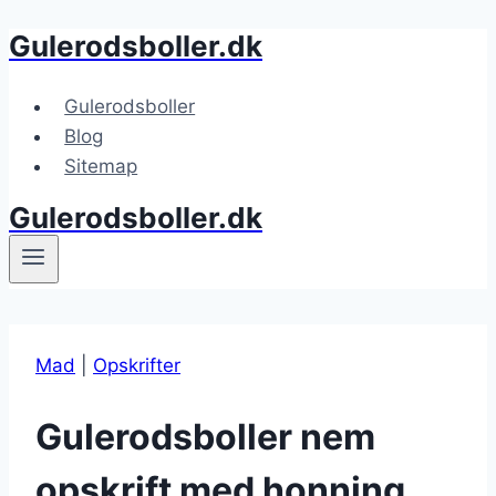
Gulerodsboller.dk
Fortsæt
til
indhold
Gulerodsboller
Blog
Sitemap
Gulerodsboller.dk
Mad
|
Opskrifter
Gulerodsboller nem
opskrift med honning