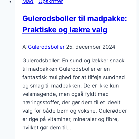
Mad
|
Opskrifter
til
julefrokost
Gulerodsboller til madpakke:
Praktiske og lækre valg
Af
Gulerodsboller
25. december 2024
Gulerodsboller: En sund og lækker snack
til madpakken Gulerodsboller er en
fantastisk mulighed for at tilføje sundhed
og smag til madpakken. De er ikke kun
velsmagende, men også fyldt med
næringsstoffer, der gør dem til et ideelt
valg for både børn og voksne. Gulerødder
er rige på vitaminer, mineraler og fibre,
hvilket gør dem til…