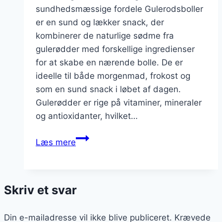
sundhedsmæssige fordele Gulerodsboller
er en sund og lækker snack, der
kombinerer de naturlige sødme fra
gulerødder med forskellige ingredienser
for at skabe en nærende bolle. De er
ideelle til både morgenmad, frokost og
som en sund snack i løbet af dagen.
Gulerødder er rige på vitaminer, mineraler
og antioxidanter, hvilket…
Gulerodsboller
Læs mere
opskrift
på
sund
Skriv et svar
snack
Din e-mailadresse vil ikke blive publiceret.
Krævede