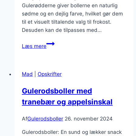
Gulerødderne giver bollerne en naturlig
sødme og en dejlig farve, hvilket gør dem
til et visuelt tiltalende valg til frokost.
Desuden kan de tilpasses med…
Gulerodsboller
Læs mere
til
frokost
der
Mad
|
Opskrifter
er
lækre
Gulerodsboller med
og
tranebær og appelsinskal
fyldige
Af
Gulerodsboller
26. november 2024
Gulerodsboller: En sund og lækker snack