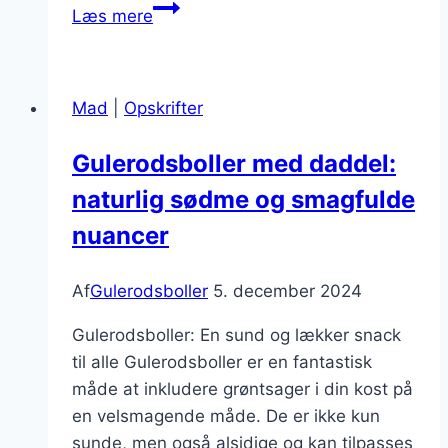
Gulerodsboller
Læs mere
til
madpakke:
Praktiske
Mad
|
Opskrifter
og
lækre
Gulerodsboller med daddel:
valg
naturlig sødme og smagfulde
nuancer
Af
Gulerodsboller
5. december 2024
Gulerodsboller: En sund og lækker snack
til alle Gulerodsboller er en fantastisk
måde at inkludere grøntsager i din kost på
en velsmagende måde. De er ikke kun
sunde, men også alsidige og kan tilpasses