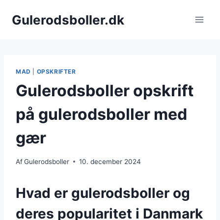
Fortsæt
Gulerodsboller.dk
til
indhold
MAD
|
OPSKRIFTER
Gulerodsboller opskrift
på gulerodsboller med
gær
Af
Gulerodsboller
10. december 2024
Hvad er gulerodsboller og
deres popularitet i Danmark