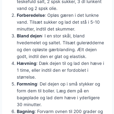
teskefuld salt, 2 spsk sukker, 3 dl lunkent
vand og 2 spsk olie.
Forberedelse
: Opløs gæren i det lunkne
vand. Tilsæt sukker og lad det stå i 5-10
minutter, indtil det skummer.
Bland dejen
: I en stor skål, bland
hvedemelet og saltet. Tilsæt gulerødderne
og den opløste gærblanding. Ælt dejen
godt, indtil den er glat og elastisk.
Hævning
: Dæk dejen til og lad den hæve i
1 time, eller indtil den er fordoblet i
størrelse.
Formning
: Del dejen op i små stykker og
form dem til boller. Læg dem på en
bageplade og lad dem hæve i yderligere
30 minutter.
Bagning
: Forvarm ovnen til 200 grader og