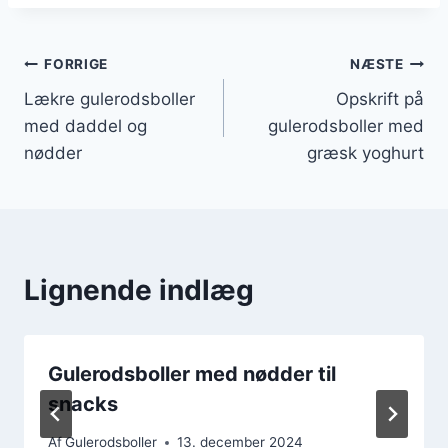
Indlægsnavigation
FORRIGE
NÆSTE
Lækre gulerodsboller
Opskrift på
med daddel og
gulerodsboller med
nødder
græsk yoghurt
Lignende indlæg
Gulerodsboller med nødder til
snacks
Af
Gulerodsboller
13. december 2024