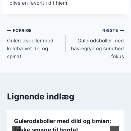
blive en favorit i dit hjem.
Indlægsnavigation
FORRIGE
NÆSTE
Gulerodsboller med
Gulerodsboller med
koldhævet dej og
havregryn og sundhed
spinat
i fokus
Lignende indlæg
Gulerodsboller med dild og timian:
friske smage til bordet