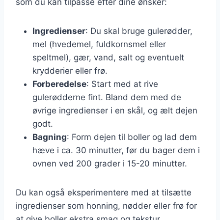
som du kan tilpasse efter dine ønsker:
Ingredienser
: Du skal bruge gulerødder,
mel (hvedemel, fuldkornsmel eller
speltmel), gær, vand, salt og eventuelt
krydderier eller frø.
Forberedelse
: Start med at rive
gulerødderne fint. Bland dem med de
øvrige ingredienser i en skål, og ælt dejen
godt.
Bagning
: Form dejen til boller og lad dem
hæve i ca. 30 minutter, før du bager dem i
ovnen ved 200 grader i 15-20 minutter.
Du kan også eksperimentere med at tilsætte
ingredienser som honning, nødder eller frø for
at give boller ekstra smag og tekstur.