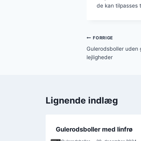
de kan tilpasses 
Indlægsnavi
FORRIGE
Gulerodsboller uden gl
lejligheder
Lignende indlæg
rokost:
Gulerodsboller med linfrø