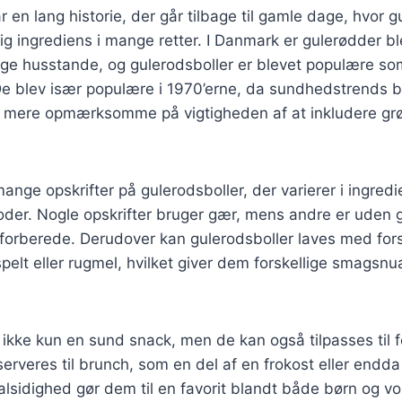
r en lang historie, der går tilbage til gamle dage, hvor 
ig ingrediens i mange retter. I Danmark er gulerødder bl
ge husstande, og gulerodsboller er blevet populære s
e blev især populære i 1970’erne, da sundhedstrends b
ev mere opmærksomme på vigtigheden af at inkludere grø
mange opskrifter på gulerodsboller, der varierer i ingred
der. Nogle opskrifter bruger gær, mens andre er uden g
forberede. Derudover kan gulerodsboller laves med forsk
pelt eller rugmel, hvilket giver dem forskellige smagsn
 ikke kun en sund snack, men de kan også tilpasses til f
serveres til brunch, som en del af en frokost eller endd
lsidighed gør dem til en favorit blandt både børn og v