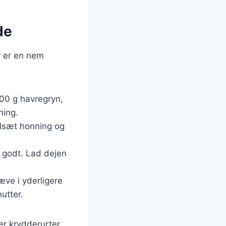
de
r er en nem
100 g havregryn,
ning.
ilsæt honning og
n godt. Lad dejen
ve i yderligere
utter.
ler krydderurter