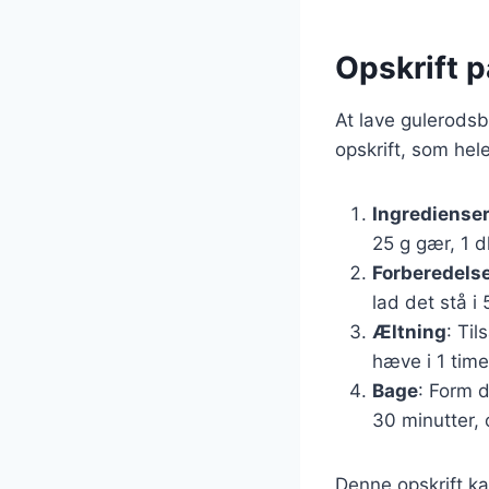
Opskrift p
At lave gulerodsb
opskrift, som hel
Ingrediense
25 g gær, 1 d
Forberedels
lad det stå i
Æltning
: Ti
hæve i 1 time
Bage
: Form 
30 minutter,
Denne opskrift ka