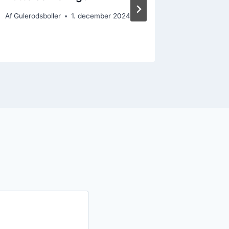
Af
Gulerodsboller
1. december 2024
Af
Gulerods