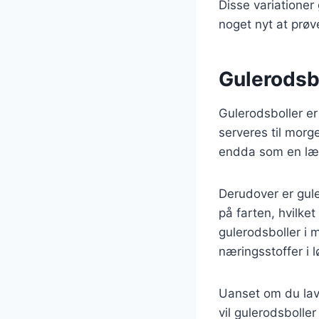
Disse variationer
noget nyt at prøv
Gulerodsbo
Gulerodsboller er
serveres til mor
endda som en læk
Derudover er gul
på farten, hvilke
gulerodsboller i 
næringsstoffer i 
Uanset om du lav
vil gulerodsbolle