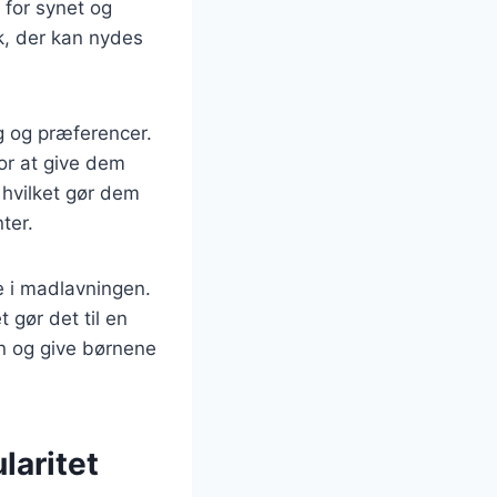
 for synet og
, der kan nydes
g og præferencer.
for at give dem
 hvilket gør dem
ter.
e i madlavningen.
 gør det til en
en og give børnene
laritet