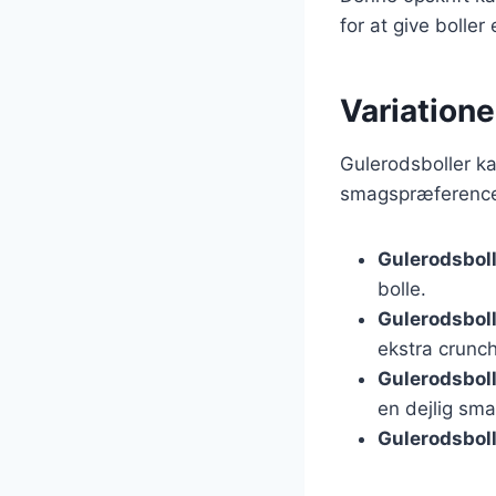
for at give boller
Variatione
Gulerodsboller ka
smagspræferencer
Gulerodsbol
bolle.
Gulerodsbol
ekstra crunch
Gulerodsbol
en dejlig sma
Gulerodsbol