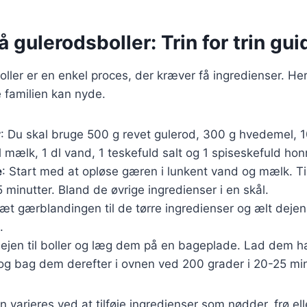
å gulerodsboller: Trin for trin gui
oller er en enkel proces, der kræver få ingredienser. He
e familien kan nyde.
r
: Du skal bruge 500 g revet gulerod, 300 g hvedemel, 
l mælk, 1 dl vand, 1 teskefuld salt og 1 spiseskefuld hon
e
: Start med at opløse gæren i lunkent vand og mælk. T
 5 minutter. Bland de øvrige ingredienser i en skål.
lsæt gærblandingen til de tørre ingredienser og ælt deje
.
dejen til boller og læg dem på en bageplade. Lad dem hæ
 og bag dem derefter i ovnen ved 200 grader i 20-25 min
n varieres ved at tilføje ingredienser som nødder, frø el