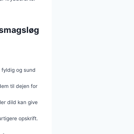
e smagsløg
 fyldig og sund
em til dejen for
ler dild kan give
rtigere opskrift.