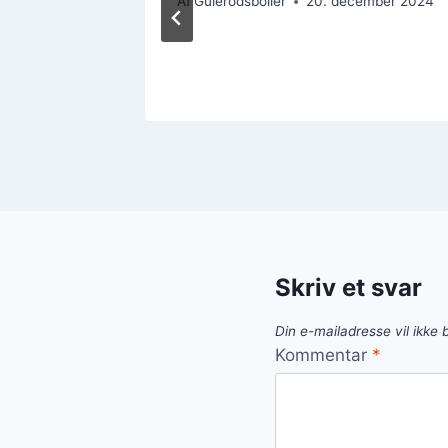
Af
Gulerodsboller
20. december 2024
ember 2024
Skriv et svar
Din e-mailadresse vil ikke b
Kommentar
*