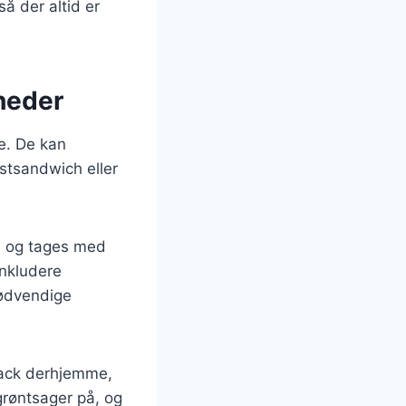
å der altid er
gheder
ge. De kan
stsandwich eller
s og tages med
inkludere
nødvendige
nack derhjemme,
grøntsager på, og