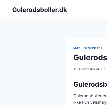
Fortsæt
Gulerodsboller.dk
til
indhold
MAD
|
OPSKRIFTER
Gulerodsb
Af
Gulerodsboller
1
Gulerodsbo
Gulerodsboller er
ikke kun velsmag