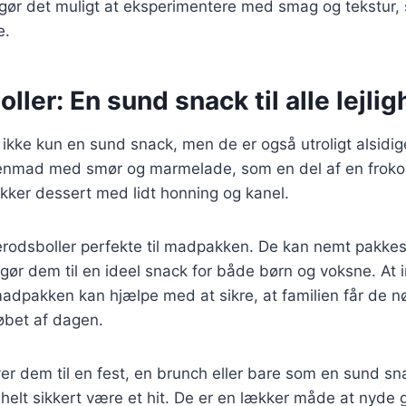
 gør det muligt at eksperimentere med smag og tekstur, s
e.
ller: En sund snack til alle lejli
 ikke kun en sund snack, men de er også utroligt alsidi
genmad med smør og marmelade, som en del af en froko
ker dessert med lidt honning og kanel.
erodsboller perfekte til madpakken. De kan nemt pakke
t gør dem til en ideel snack for både børn og voksne. At 
madpakken kan hjælpe med at sikre, at familien får de 
løbet af dagen.
er dem til en fest, en brunch eller bare som en sund s
r helt sikkert være et hit. De er en lækker måde at nyde 