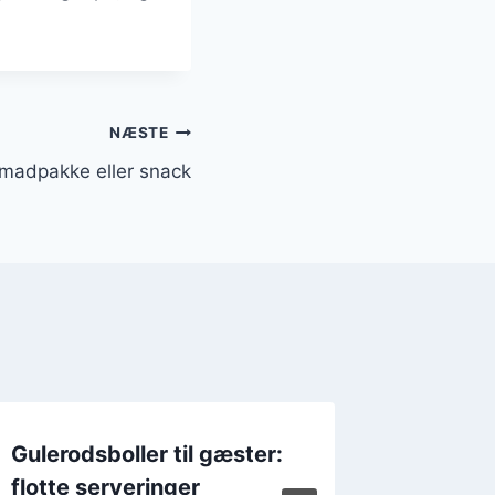
NÆSTE
l madpakke eller snack
Gulerodsboller til gæster:
Gulerod
flotte serveringer
julefro