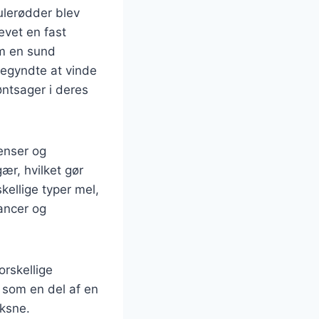
gulerødder blev
evet en fast
om en sund
egyndte at vinde
ntsager i deres
ienser og
ær, hvilket gør
ellige typer mel,
uancer og
orskellige
a som en del af en
oksne.