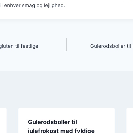
til enhver smag og lejlighed.
gation
uten til festlige
Gulerodsboller ti
Gulerodsboller til
julefrokost med fyldige