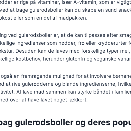
dder er rige på vitaminer, især A-vitamin, som er vigtigt
ed at bage gulerodsboller kan du skabe en sund snack
rokost eller som en del af madpakken.
ing ved gulerodsboller er, at de kan tilpasses efter sma
skellige ingredienser som nødder, frø eller krydderurter 
kstur. Desuden kan de laves med forskellige typer mel,
skellige kostbehov, herunder glutenfri og veganske varian
r også en fremragende mulighed for at involvere børnen
 at rive gulerødderne og blande ingredienserne, hvilket
ktivitet. At lave mad sammen kan styrke båndet i famili
lthed over at have lavet noget lækkert.
bag gulerodsboller og deres popu