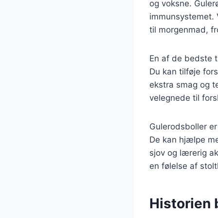
og voksne. Gulerø
immunsystemet. V
til morgenmad, f
En af de bedste t
Du kan tilføje for
ekstra smag og te
velegnede til for
Gulerodsboller e
De kan hjælpe med
sjov og lærerig a
en følelse af sto
Historien 