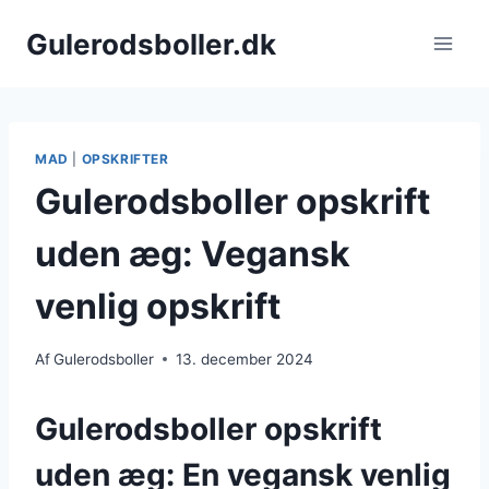
Fortsæt
Gulerodsboller.dk
til
indhold
MAD
|
OPSKRIFTER
Gulerodsboller opskrift
uden æg: Vegansk
venlig opskrift
Af
Gulerodsboller
13. december 2024
Gulerodsboller opskrift
uden æg: En vegansk venlig