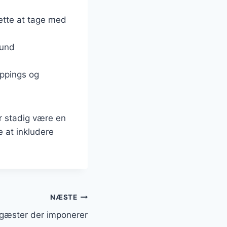
lette at tage med
sund
oppings og
r stadig være en
 at inkludere
NÆSTE
l gæster der imponerer