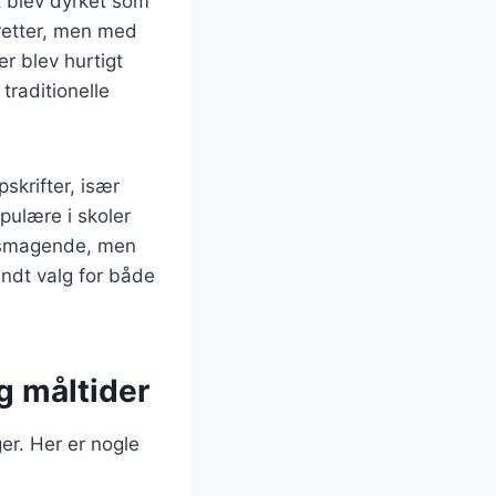
st blev dyrket som
eretter, men med
r blev hurtigt
traditionelle
skrifter, især
pulære i skoler
velsmagende, men
sundt valg for både
og måltider
ger. Her er nogle