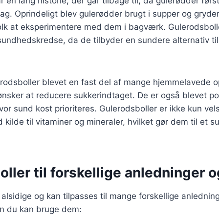
 en lang historie, der går tilbage til, da gulerødder før
sag. Oprindeligt blev gulerødder brugt i supper og gryd
olk at eksperimentere med dem i bagværk. Gulerodsbolle
sundhedskredse, da de tilbyder en sundere alternativ til 
rodsboller blevet en fast del af mange hjemmelavede op
nsker at reducere sukkerindtaget. De er også blevet po
 hvor sund kost prioriteres. Gulerodsboller er ikke kun 
kilde til vitaminer og mineraler, hvilket gør dem til et 
ller til forskellige anledninger 
 alsidige og kan tilpasses til mange forskellige anlednin
dan du kan bruge dem: