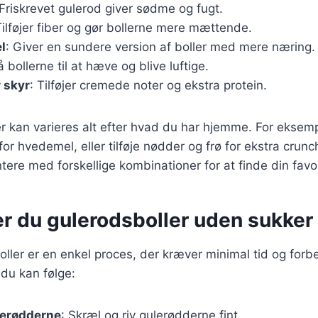
 Friskrevet gulerod giver sødme og fugt.
Tilføjer fiber og gør bollerne mere mættende.
l
: Giver en sundere version af boller med mere næring.
få bollerne til at hæve og blive luftige.
r skyr
: Tilføjer cremede noter og ekstra protein.
r kan varieres alt efter hvad du har hjemme. For eksem
for hvedemel, eller tilføje nødder og frø for ekstra crun
tere med forskellige kombinationer for at finde din favor
er du gulerodsboller uden sukker
oller er en enkel proces, der kræver minimal tid og forb
 du kan følge:
lerødderne
: Skræl og riv gulerødderne fint.