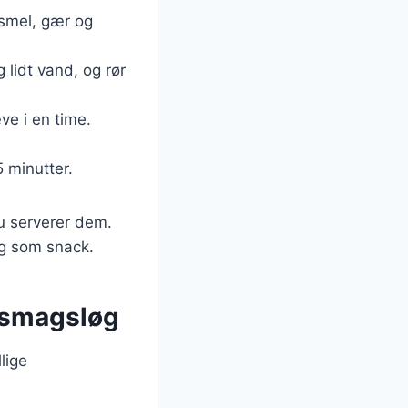
nsmel, gær og
 lidt vand, og rør
ve i en time.
 minutter.
du serverer dem.
og som snack.
e smagsløg
lige