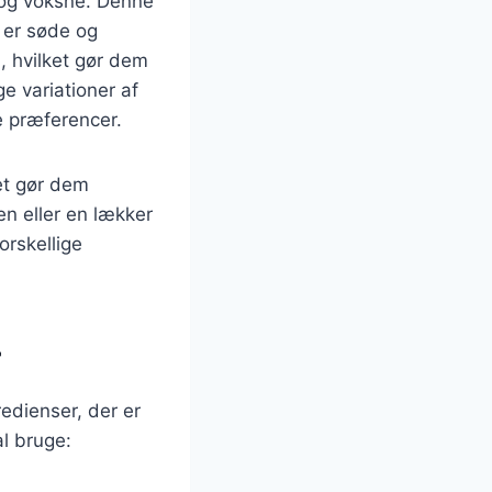
 og voksne. Denne
 er søde og
, hvilket gør dem
ge variationer af
e præferencer.
ket gør dem
n eller en lækker
rskellige
r
edienser, der er
al bruge: