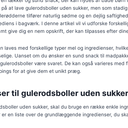
r en lækker og sund snack, der kan nydes af både børn
r på at lave gulerodsboller uden sukker, men som stadig
rødderne tilfører naturlig sødme og en dejlig saftighed
rediens i bagværk. I denne artikel vil vi udforske forskelli
amt give dig en nem opskrift, der kan tilpasses efter din
n laves med forskellige typer mel og ingredienser, hvil
sselige. Uanset om du ønsker en sund snack til madpakke
ulerodsboller være svaret. De kan også varieres med fo
pings for at give dem et unikt præg.
er til gulerodsboller uden sukke
odsboller uden sukker, skal du bruge en række enkle ingr
er er en liste over de grundlæggende ingredienser, du sk