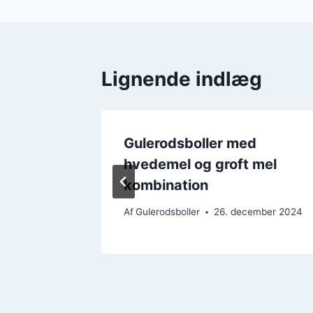
Lignende indlæg
d
Gulerodsboller med
t
hvedemel og groft mel
kombination
ember 2024
Af
Gulerodsboller
26. december 2024