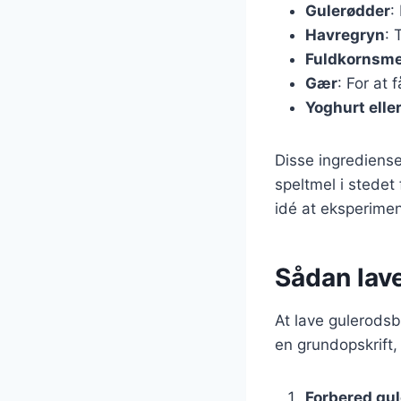
Gulerødder
:
Havregryn
: 
Fuldkornsme
Gær
: For at 
Yoghurt elle
Disse ingrediense
speltmel i stedet 
idé at eksperimen
Sådan lav
At lave gulerodsb
en grundopskrift,
Forbered gu