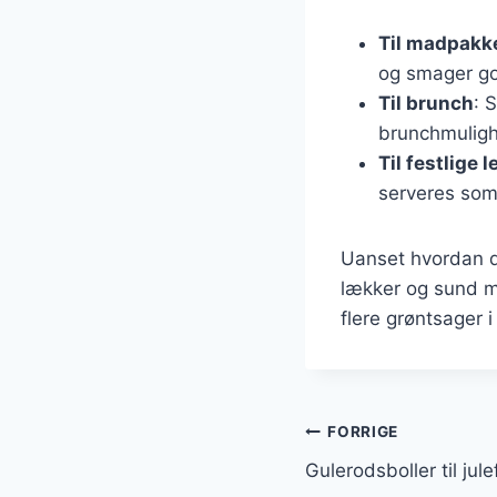
Til madpakk
og smager go
Til brunch
: 
brunchmulig
Til festlige 
serveres som
Uanset hvordan d
lækker og sund mu
flere grøntsager 
Indlægsnavi
FORRIGE
Gulerodsboller til jule