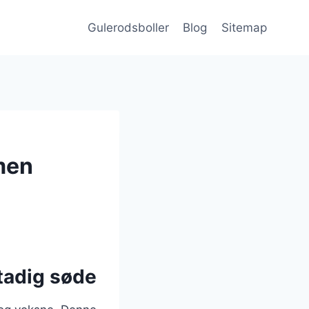
Gulerodsboller
Blog
Sitemap
men
tadig søde