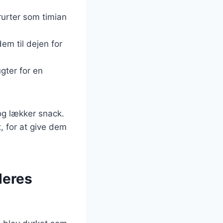
erurter som timian
em til dejen for
gter for en
og lækker snack.
, for at give dem
deres