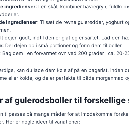
re ingredienser
: I en skål, kombiner havregryn, fuldkor
ydderier.
de ingredienser
: Tilsæt de revne gulerødder, yoghurt og
mmen.
lt dejen godt, indtil den er glat og ensartet. Lad den hæ
e
: Del dejen op i små portioner og form dem til boller.
: Bag dem i en forvarmet ovn ved 200 grader i ca. 20-25
ærdige, kan du lade dem køle af på en bagerist, inden 
me eller kolde, og de er perfekte til både morgenmad 
r af gulerodsboller til forskellig
an tilpasses på mange måder for at imødekomme forskel
 Her er nogle ideer til variationer: