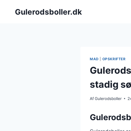
Fortsæt
Gulerodsboller.dk
til
indhold
MAD
|
OPSKRIFTER
Gulerods
stadig s
Af
Gulerodsboller
2
Gulerodsb