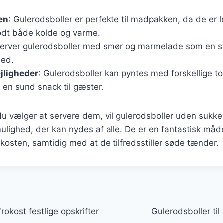
en
: Gulerodsboller er perfekte til madpakken, da de er 
dt både kolde og varme.
Server gulerodsboller med smør og marmelade som en 
hed.
lejligheder
: Gulerodsboller kan pyntes med forskellige t
 en sund snack til gæster.
u vælger at servere dem, vil gulerodsboller uden sukke
lighed, der kan nydes af alle. De er en fantastisk måde
i kosten, samtidig med at de tilfredsstiller søde tænder.
gation
frokost festlige opskrifter
Gulerodsboller ti