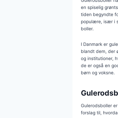
Gulerodsboller har
en spiselig grønt
tiden begyndte f
populære, især i 
boller.
I Danmark er gule
blandt dem, der ø
og institutioner,
de er også en god 
børn og voksne.
Gulerodsbo
Gulerodsboller er
forslag til, hvor