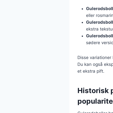
Gulerodsbol
eller rosmari
Gulerodsbol
ekstra tekst
Gulerodsboll
sødere versi
Disse variatione
Du kan også ekspe
et ekstra pift.
Historisk 
popularite