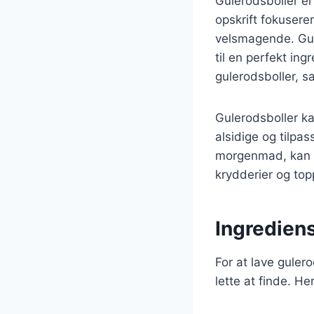
Gulerodsboller e
opskrift fokusere
velsmagende. Gule
til en perfekt ing
gulerodsboller, s
Gulerodsboller ka
alsidige og tilpa
morgenmad, kan g
krydderier og top
Ingrediens
For at lave guler
lette at finde. H