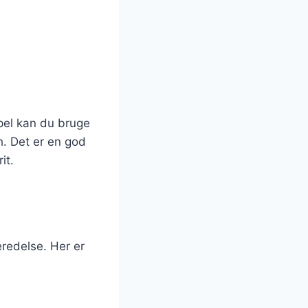
pel kan du bruge
ch. Det er en god
it.
eredelse. Her er