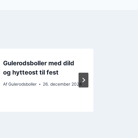
Gulerodsboller med dild
Gulerod
og hytteost til fest
med gr
Af
Gulerodsboller
26. december 2024
Af
Gulerods