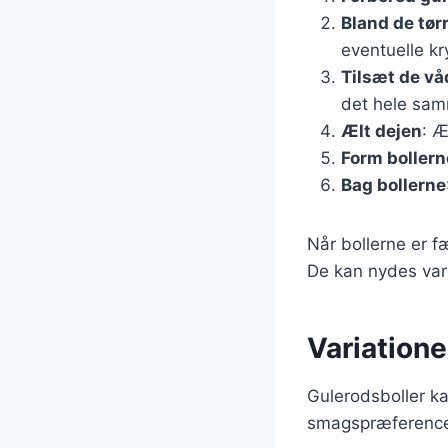
Bland de tør
eventuelle kr
Tilsæt de vå
det hele sa
Ælt dejen
: Æ
Form bollern
Bag bollerne
Når bollerne er f
De kan nydes var
Variatione
Gulerodsboller k
smagspræferencer.