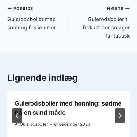
Indlægsnavigation
FORRIGE
NÆSTE
Gulerodsboller med
Gulerodsboller til
smør og friske urter
frokost der smager
fantastisk
Lignende indlæg
Gulerodsboller med honning: sødme
på en sund måde
Af
Gulerodsboller
6. december 2024