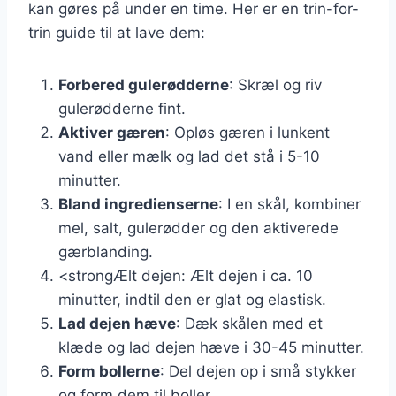
kan gøres på under en time. Her er en trin-for-
trin guide til at lave dem:
Forbered gulerødderne
: Skræl og riv
gulerødderne fint.
Aktiver gæren
: Opløs gæren i lunkent
vand eller mælk og lad det stå i 5-10
minutter.
Bland ingredienserne
: I en skål, kombiner
mel, salt, gulerødder og den aktiverede
gærblanding.
<strongÆlt dejen: Ælt dejen i ca. 10
minutter, indtil den er glat og elastisk.
Lad dejen hæve
: Dæk skålen med et
klæde og lad dejen hæve i 30-45 minutter.
Form bollerne
: Del dejen op i små stykker
og form dem til boller.