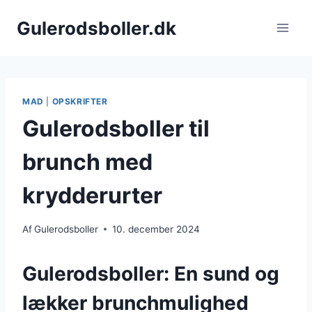
Fortsæt
Gulerodsboller.dk
til
indhold
MAD
|
OPSKRIFTER
Gulerodsboller til
brunch med
krydderurter
Af
Gulerodsboller
10. december 2024
Gulerodsboller: En sund og
lækker brunchmulighed