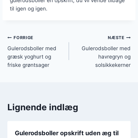
gulerodsboller en opskrift, du vil vende tilbage
til igen og igen.
Indlægsnavigation
FORRIGE
NÆSTE
Gulerodsboller med
Gulerodsboller med
græsk yoghurt og
havregryn og
friske grøntsager
solsikkekerner
Lignende indlæg
Gulerodsboller opskrift uden æg til