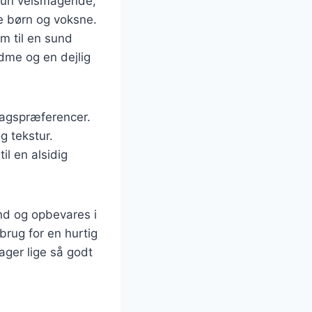
 kun velsmagende,
de børn og voksne.
em til en sund
ødme og en dejlig
magspræferencer.
g tekstur.
il en alsidig
ånd og opbevares i
 brug for en hurtig
ager lige så godt