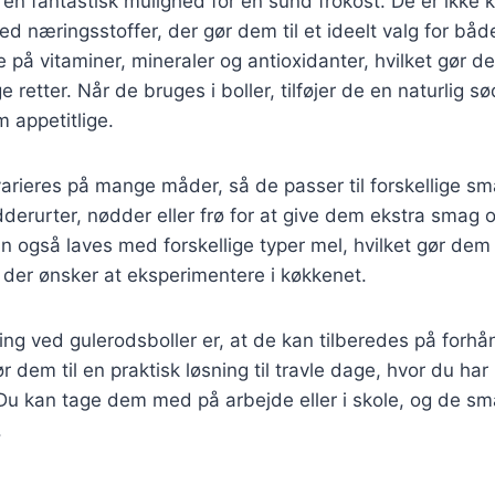
 en fantastisk mulighed for en sund frokost. De er ikke
d næringsstoffer, der gør dem til et ideelt valg for bå
e på vitaminer, mineraler og antioxidanter, hvilket gør d
 retter. Når de bruges i boller, tilføjer de en naturlig s
m appetitlige.
varieres på mange måder, så de passer til forskellige s
dderurter, nødder eller frø for at give dem ekstra smag o
n også laves med forskellige typer mel, hvilket gør dem t
, der ønsker at eksperimentere i køkkenet.
ing ved gulerodsboller er, at de kan tilberedes på forh
r dem til en praktisk løsning til travle dage, hvor du har
Du kan tage dem med på arbejde eller i skole, og de sm
.