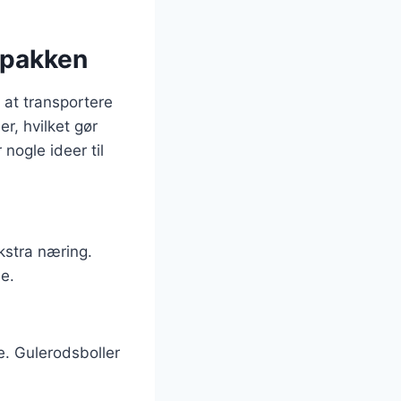
dpakken
 at transportere
r, hvilket gør
nogle ideer til
ekstra næring.
e.
. Gulerodsboller