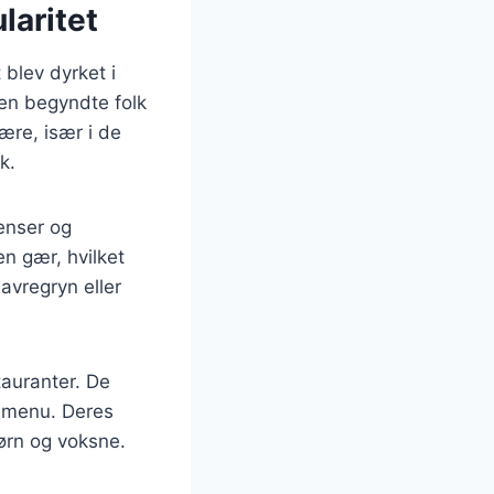
laritet
 blev dyrket i
en begyndte folk
ære, især i de
k.
ienser og
n gær, hvilket
havregryn eller
tauranter. De
chmenu. Deres
ørn og voksne.