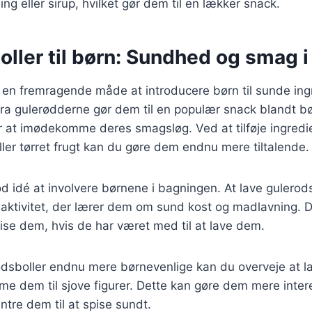
g eller sirup, hvilket gør dem til en lækker snack.
ller til børn: Sundhed og smag i
 en fremragende måde at introducere børn til sunde ing
fra gulerødderne gør dem til en populær snack blandt b
or at imødekomme deres smagsløg. Ved at tilføje ingred
ler tørret frugt kan du gøre dem endnu mere tiltalende.
d idé at involvere børnene i bagningen. At lave gulero
 aktivitet, der lærer dem om sund kost og madlavning. 
 spise dem, hvis de har været med til at lave dem.
odsboller endnu mere børnevenlige kan du overveje at l
orme dem til sjove figurer. Dette kan gøre dem mere inter
tre dem til at spise sundt.