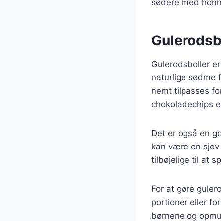
sødere med honnin
Gulerodsbo
Gulerodsboller er
naturlige sødme 
nemt tilpasses f
chokoladechips el
Det er også en go
kan være en sjov
tilbøjelige til at
For at gøre guler
portioner eller f
børnene og opmun