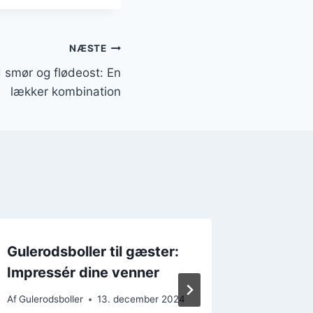
NÆSTE
 smør og flødeost: En
lækker kombination
Gulerodsboller til gæster:
Gulero
Impressér dine venner
til bru
Af
Gulerodsboller
13. december 2024
Af
Gulerods