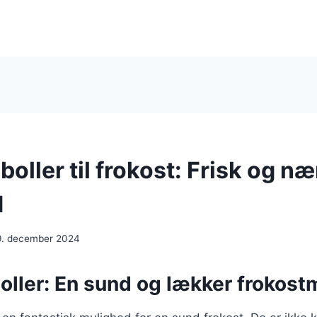
oller til frokost: Frisk og n
d
9. december 2024
oller: En sund og lækker frokost