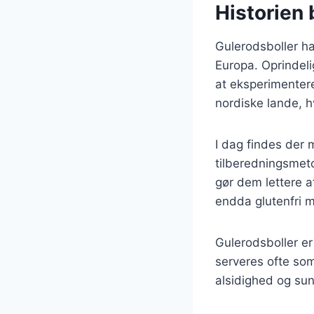
Historien 
Gulerodsboller har
Europa. Oprindel
at eksperimenter
nordiske lande, 
I dag findes der 
tilberedningsmeto
gør dem lettere a
endda glutenfri me
Gulerodsboller er
serveres ofte so
alsidighed og su