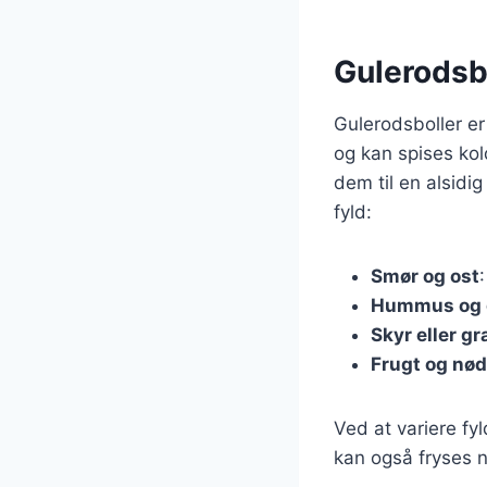
Gulerodsbo
Gulerodsboller er
og kan spises kol
dem til en alsidig
fyld:
Smør og ost
Hummus og 
Skyr eller g
Frugt og nø
Ved at variere f
kan også fryses n