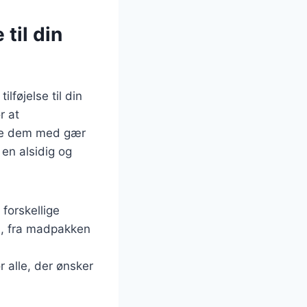
til din
lføjelse til din
r at
ave dem med gær
 en alsidig og
forskellige
ed, fra madpakken
 alle, der ønsker