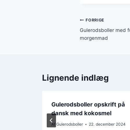
Indlægsnavi
FORRIGE
Gulerodsboller med fu
morgenmad
Lignende indlæg
rift
Gulerodsboller opskrift på
dansk med kokosmel
ember 2024
Af
Gulerodsboller
22. december 2024