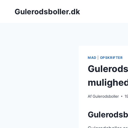
Fortsæt
Gulerodsboller.dk
til
indhold
MAD
|
OPSKRIFTER
Gulerodsb
mulighe
Af
Gulerodsboller
1
Gulerodsb