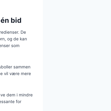
 én bid
redienser. De
ørn, og de kan
ienser som
dsboller sammen
De vil være mere
ave dem i mindre
essante for