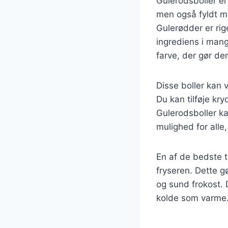
Gulerodsboller er
men også fyldt me
Gulerødder er rig
ingrediens i mange
farve, der gør de
Disse boller kan 
Du kan tilføje kry
Gulerodsboller ka
mulighed for alle
En af de bedste t
fryseren. Dette gø
og sund frokost. 
kolde som varme