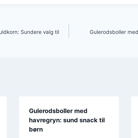
gation
ldkorn: Sundere valg til
Gulerodsboller med
Gulerodsboller med
havregryn: sund snack til
børn