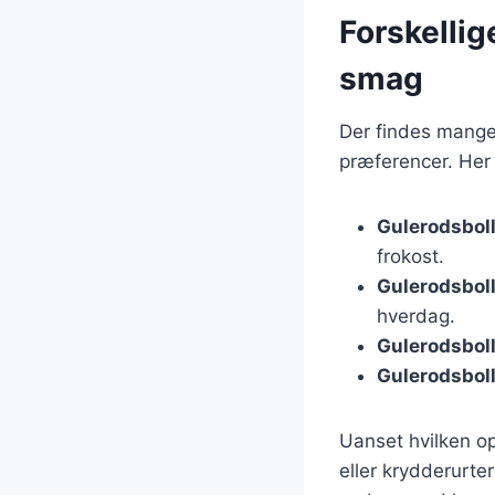
Forskellig
smag
Der findes mange 
præferencer. Her 
Gulerodsbol
frokost.
Gulerodsbol
hverdag.
Gulerodsbol
Gulerodsbol
Uanset hvilken op
eller krydderurte