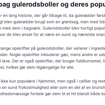
bag gulerodsboller og deres popu
 en lang historie, der går tilbage til, da gulerødder først
igt blev gulerødder brugt som en grøntsag, men med tid
e med dem i bagværk. Gulerodsboller blev hurtigt popul
hvor de blev anset for at være en sund og nærende snac
mange opskrifter på gulerodsboller, der varierer i ingred
der. Nogle opskrifter inkluderer gær, mens andre er ude
t lave. Der er også opskrifter, der bruger fuldkornsmel, 
l, hvilket gør dem tilgængelige for alle.
 ikke kun populære i hjemmet, men også i caféer og res
m en sund frokostmulighed eller som en del af en brun
ndhedsmæssige fordele gør dem til et hit blandt både b