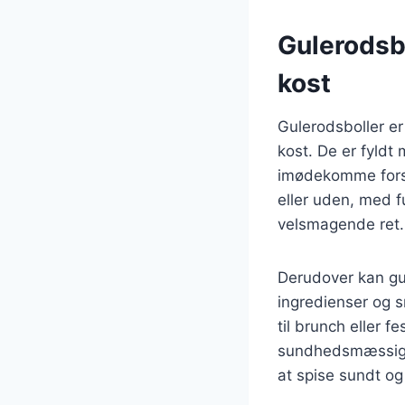
Gulerodsbo
kost
Gulerodsboller er
kost. De er fyldt
imødekomme fors
eller uden, med fu
velsmagende ret.
Derudover kan gu
ingredienser og s
til brunch eller
sundhedsmæssige 
at spise sundt og