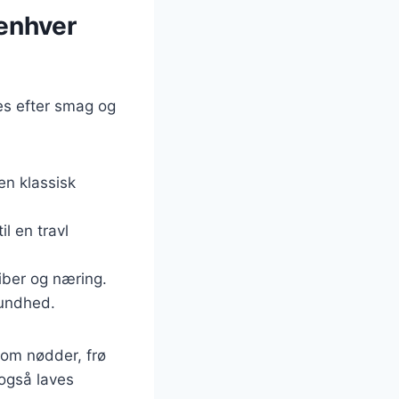
 enhver
ses efter smag og
 en klassisk
il en travl
fiber og næring.
 sundhed.
 som nødder, frø
 også laves