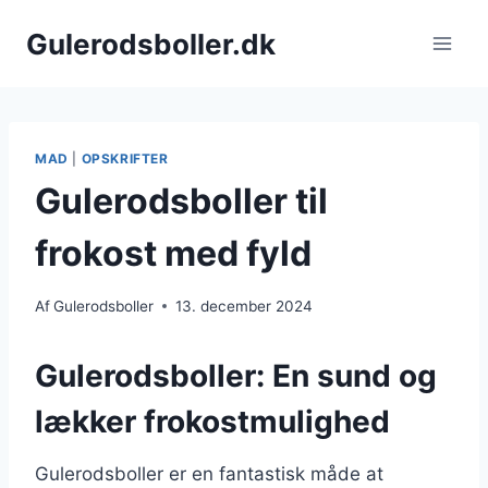
Fortsæt
Gulerodsboller.dk
til
indhold
MAD
|
OPSKRIFTER
Gulerodsboller til
frokost med fyld
Af
Gulerodsboller
13. december 2024
Gulerodsboller: En sund og
lækker frokostmulighed
Gulerodsboller er en fantastisk måde at