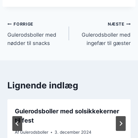
Indlægsnavigation
FORRIGE
NÆSTE
Gulerodsboller med
Gulerodsboller med
nødder til snacks
ingefær til gæster
Lignende indlæg
Gulerodsboller med solsikkekerner
til fest
Af
Gulerodsboller
3. december 2024