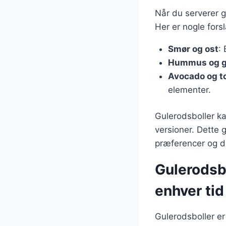
Når du serverer gu
Her er nogle forsl
Smør og ost
:
Hummus og g
Avocado og t
elementer.
Gulerodsboller ka
versioner. Dette 
præferencer og d
Gulerodsbo
enhver tid
Gulerodsboller er 