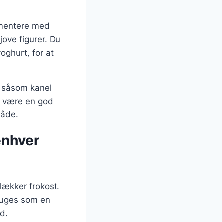
rimentere med
jove figurer. Du
ghurt, for at
, såsom kanel
an være en god
måde.
 enhver
lækker frokost.
bruges som en
ed.