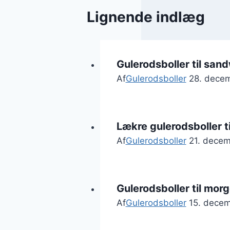
Lignende indlæg
Gulerodsboller til sand
Af
Gulerodsboller
28. dece
Lækre gulerodsboller 
Af
Gulerodsboller
21. dece
Gulerodsboller til mo
Af
Gulerodsboller
15. dece