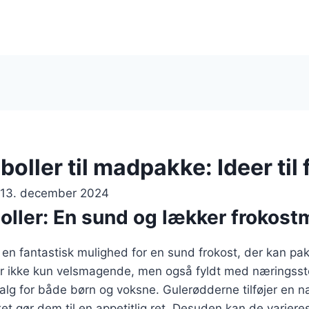
oller til madpakke: Ideer til 
13. december 2024
oller: En sund og lækker frokost
 en fantastisk mulighed for en sund frokost, der kan pak
 ikke kun velsmagende, men også fyldt med næringssto
 valg for både børn og voksne. Gulerødderne tilføjer en 
ilket gør dem til en appetitlig ret. Desuden kan de varie