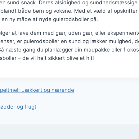
m en sund snack. Deres alsidighed og sundhedsmæssige
t blandt både børn og voksne. Med et væld af opskrifter 
e en ny måde at nyde gulerodsboller på.
ger at lave dem med gær, uden gær, eller eksperimen
dienser, er gulerodsboller en sund og lækker mulighed, d
Så næste gang du planlægger din madpakke eller frokost
oller – de vil helt sikkert blive et hit!
gation
speltmel: Lækkert og nærende
ødder og frugt