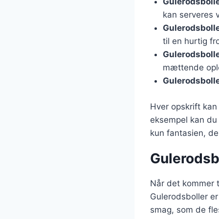
Gulerodsboll
kan serveres 
Gulerodsboll
til en hurtig fr
Gulerodsboll
mættende opl
Gulerodsboll
Hver opskrift kan 
eksempel kan du t
kun fantasien, de
Gulerodsbo
Når det kommer ti
Gulerodsboller e
smag, som de fles