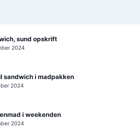
wich, sund opskrift
mber 2024
til sandwich i madpakken
mber 2024
rgenmad i weekenden
mber 2024