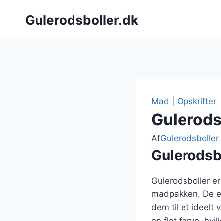
Fortsæt
Gulerodsboller.dk
til
indhold
Mad
|
Opskrifter
Gulerodsb
Af
Gulerodsboller
Gulerodsb
Gulerodsboller er
madpakken. De er
dem til et ideelt
en flot farve, hv