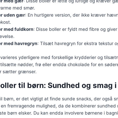
er med gær
: Disse boller er lette og luftige og kræver g
varme med smør.
er uden gær
: En hurtigere version, der ikke kræver hævn
okost.
er med fuldkorn
: Disse boller er fyldt med fibre og give
evelse.
er med havregryn
: Tilsæt havregryn for ekstra tekstur 
varieres yderligere med forskellige krydderier og tilsætn
ilsætte nødder, frø eller endda chokolade for en sødere
r sætter grænser.
ller til børn: Sundhed og smag i
l børn, er det vigtigt at finde sunde snacks, der også 
r en fremragende mulighed, da de kombinerer sundhed
te børn elsker. Du kan endda involvere børnene i bagni