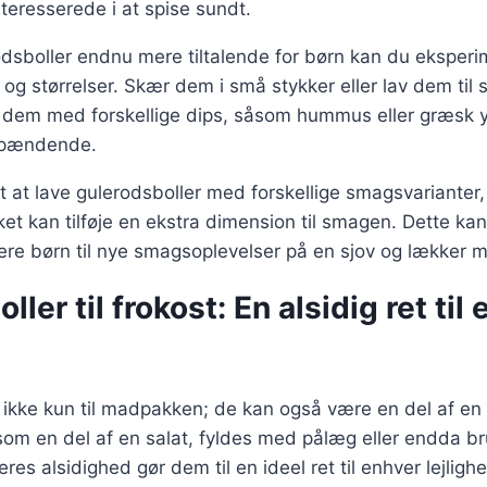
eresserede i at spise sundt.
rodsboller endnu mere tiltalende for børn kan du ekspe
 og størrelser. Skær dem i små stykker eller lav dem til s
 dem med forskellige dips, såsom hummus eller græsk yo
spændende.
t at lave gulerodsboller med forskellige smagsvarianter
ilket kan tilføje en ekstra dimension til smagen. Dette k
ere børn til nye smagsoplevelser på en sjov og lækker 
ler til frokost: En alsidig ret til
 ikke kun til madpakken; de kan også være en del af en 
som en del af en salat, fyldes med pålæg eller endda 
es alsidighed gør dem til en ideel ret til enhver lejligh