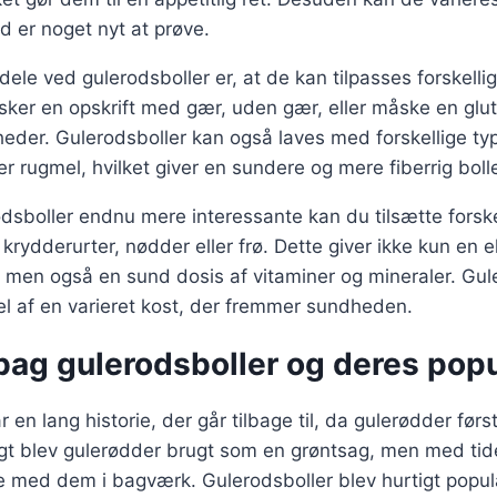
id er noget nyt at prøve.
rdele ved gulerodsboller er, at de kan tilpasses forskell
er en opskrift med gær, uden gær, eller måske en glute
eder. Gulerodsboller kan også laves med forskellige ty
ler rugmel, hvilket giver en sundere og mere fiberrig boll
odsboller endnu mere interessante kan du tilsætte forske
krydderurter, nødder eller frø. Dette giver ikke kun en e
men også en sund dosis af vitaminer og mineraler. Gul
l af en varieret kost, der fremmer sundheden.
bag gulerodsboller og deres popu
 en lang historie, der går tilbage til, da gulerødder først
igt blev gulerødder brugt som en grøntsag, men med tid
e med dem i bagværk. Gulerodsboller blev hurtigt popul