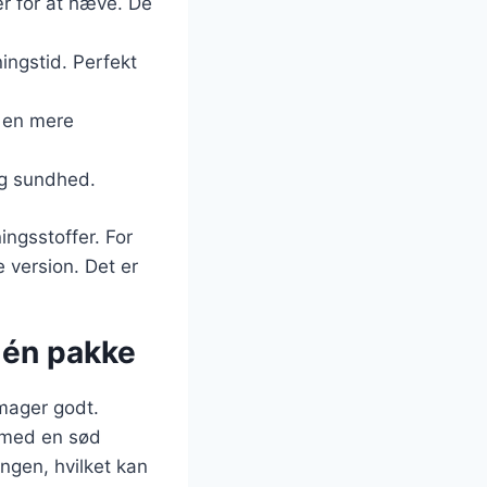
ær for at hæve. De
ingstid. Perfekt
r en mere
og sundhed.
ingsstoffer. For
 version. Det er
 én pakke
smager godt.
 med en sød
ngen, hvilket kan