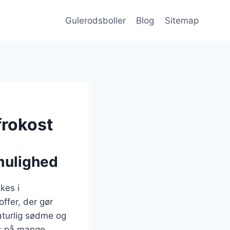
Gulerodsboller
Blog
Sitemap
frokost
mulighed
kes i
ffer, der gør
naturlig sødme og
res på mange