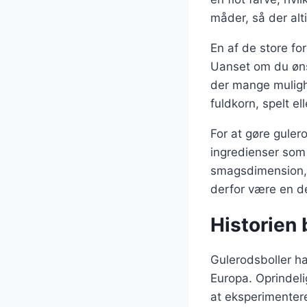
måder, så der alt
En af de store fo
Uanset om du ønsk
der mange muligh
fuldkorn, spelt el
For at gøre guler
ingredienser som 
smagsdimension, 
derfor være en de
Historien 
Gulerodsboller har
Europa. Oprindel
at eksperimenter