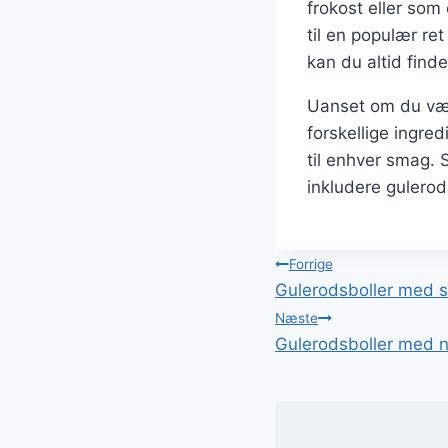
frokost eller so
til en populær re
kan du altid find
Uanset om du væl
forskellige ingre
til enhver smag. 
inkludere gulerodsb
Indlægsnavi
Forrige
Gulerodsboller med 
Næste
Gulerodsboller med n