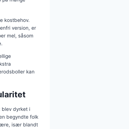
ige kostbehov.
nfri version, er
per mel, såsom
e.
llige
kstra
erodsboller kan
laritet
 blev dyrket i
en begyndte folk
ære, især blandt