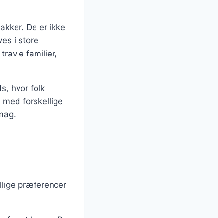
akker. De er ikke
es i store
travle familier,
s, hvor folk
s med forskellige
smag.
ellige præferencer