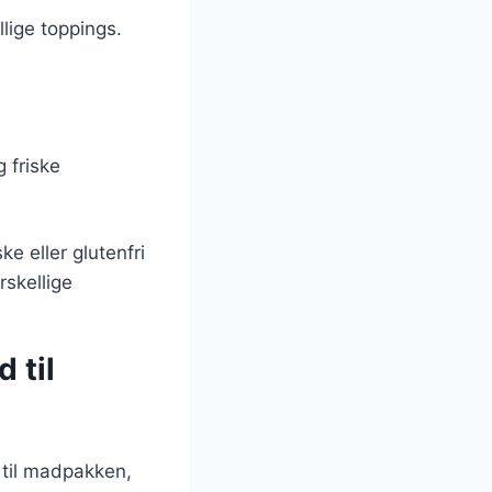
llige toppings.
 friske
e eller glutenfri
rskellige
 til
r til madpakken,