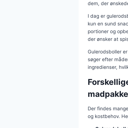
dem, der ønskede a
I dag er gulerod
kun en sund snack
portioner og opbev
der ønsker at spi
Gulerodsboller e
søger efter måder
ingredienser, hvil
Forskellig
madpakk
Der findes mange 
og kostbehov. Her