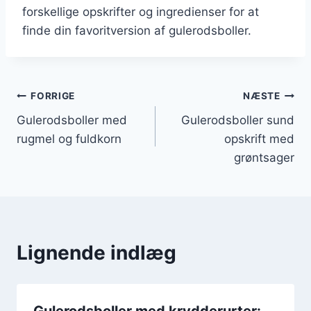
forskellige opskrifter og ingredienser for at
finde din favoritversion af gulerodsboller.
Indlægsnavigation
FORRIGE
NÆSTE
Gulerodsboller med
Gulerodsboller sund
rugmel og fuldkorn
opskrift med
grøntsager
Lignende indlæg
Gulerodsboller med krydderurter: