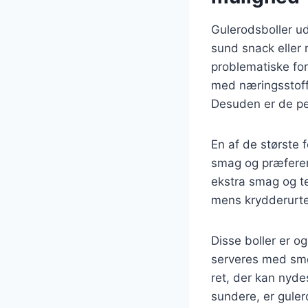
Gulerodsboller ud
sund snack eller
problematiske for 
med næringsstoffe
Desuden er de per
En af de største 
smag og præferenc
ekstra smag og te
mens krydderurter
Disse boller er o
serveres med smør
ret, der kan nyde
sundere, er gule