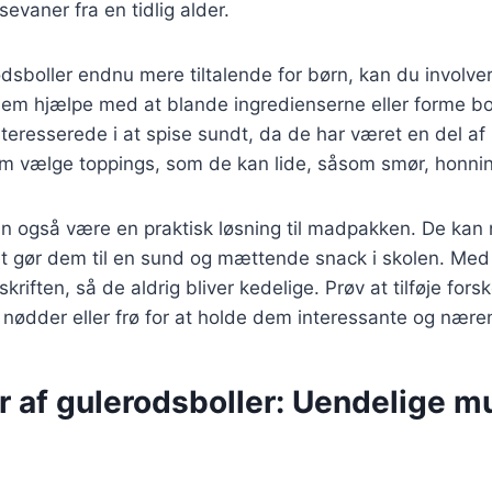
evaner fra en tidlig alder.
odsboller endnu mere tiltalende for børn, kan du involve
em hjælpe med at blande ingredienserne eller forme bol
eresserede i at spise sundt, da de har været en del af
 vælge toppings, som de kan lide, såsom smør, honning 
an også være en praktisk løsning til madpakken. De kan
et gør dem til en sund og mættende snack i skolen. Med
kriften, så de aldrig bliver kedelige. Prøv at tilføje forsk
nødder eller frø for at holde dem interessante og nære
r af gulerodsboller: Uendelige m