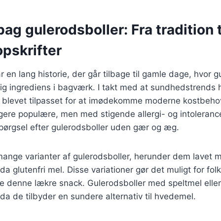
bag gulerodsboller: Fra tradition t
pskrifter
r en lang historie, der går tilbage til gamle dage, hvor 
ig ingrediens i bagværk. I takt med at sundhedstrends h
å blevet tilpasset for at imødekomme moderne kostbehov
gere populære, men med stigende allergi- og intoleranc
pørgsel efter gulerodsboller uden gær og æg.
mange varianter af gulerodsboller, herunder dem lavet 
a glutenfri mel. Disse variationer gør det muligt for fol
e denne lækre snack. Gulerodsboller med speltmel eller
da de tilbyder en sundere alternativ til hvedemel.