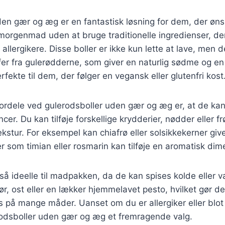
en gær og æg er en fantastisk løsning for dem, der øns
 morgenmad uden at bruge traditionelle ingredienser, d
allergikere. Disse boller er ikke kun lette at lave, men d
r fra gulerødderne, som giver en naturlig sødme og en d
fekte til dem, der følger en vegansk eller glutenfri kost
fordele ved gulerodsboller uden gær og æg er, at de kan 
er. Du kan tilføje forskellige krydderier, nødder eller fr
kstur. For eksempel kan chiafrø eller solsikkekerner give
 som timian eller rosmarin kan tilføje en aromatisk dim
gså ideelle til madpakken, da de kan spises kolde eller 
, ost eller en lækker hjemmelavet pesto, hvilket gør dem
s på mange måder. Uanset om du er allergiker eller blot
rodsboller uden gær og æg et fremragende valg.