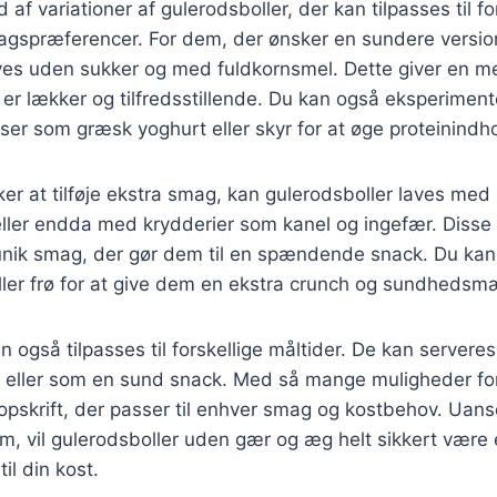
 af variationer af gulerodsboller, der kan tilpasses til fo
gspræferencer. For dem, der ønsker en sundere versio
aves uden sukker og med fuldkornsmel. Dette giver en 
 er lækker og tilfredsstillende. Du kan også eksperimen
nser som græsk yoghurt eller skyr for at øge proteinindh
er at tilføje ekstra smag, kan gulerodsboller laves med
, eller endda med krydderier som kanel og ingefær. Disse
 unik smag, der gør dem til en spændende snack. Du kan
ller frø for at give dem en ekstra crunch og sundhedsm
n også tilpasses til forskellige måltider. De kan servere
st eller som en sund snack. Med så mange muligheder for
opskrift, der passer til enhver smag og kostbehov. Uan
em, vil gulerodsboller uden gær og æg helt sikkert vær
til din kost.