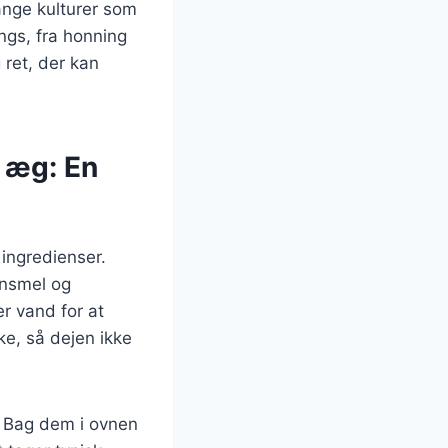
ange kulturer som
ngs, fra honning
 ret, der kan
 æg: En
ingredienser.
rnsmel og
r vand for at
e, så dejen ikke
. Bag dem i ovnen