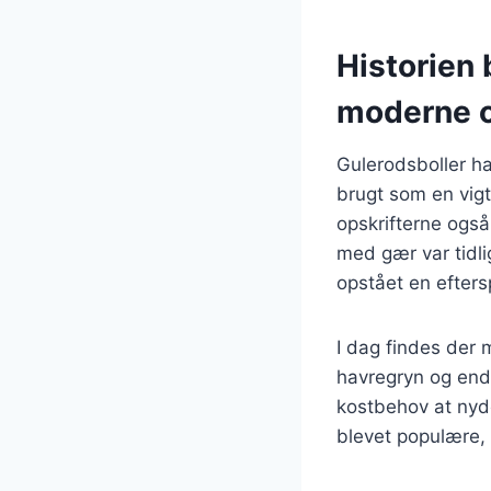
Historien 
moderne o
Gulerodsboller ha
brugt som en vigt
opskrifterne ogs
med gær var tidli
opstået en efters
I dag findes der 
havregryn og endd
kostbehov at nyd
blevet populære, 