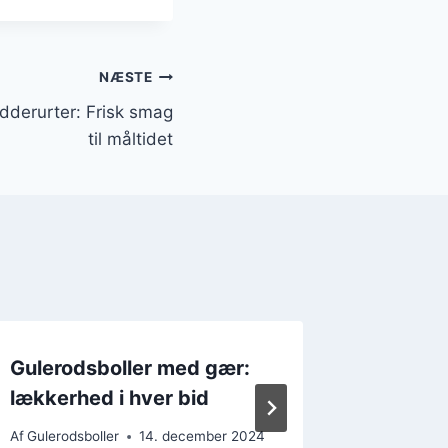
NÆSTE
dderurter: Frisk smag
til måltidet
Gulerodsboller med gær:
Gulerod
lækkerhed i hver bid
der er 
Af
Gulerodsboller
14. december 2024
Af
Gulerods