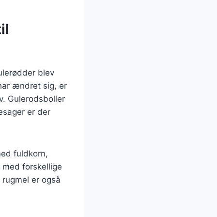
il
gulerødder blev
ar ændret sig, er
. Gulerodsboller
esager er der
med fuldkorn,
k med forskellige
 rugmel er også