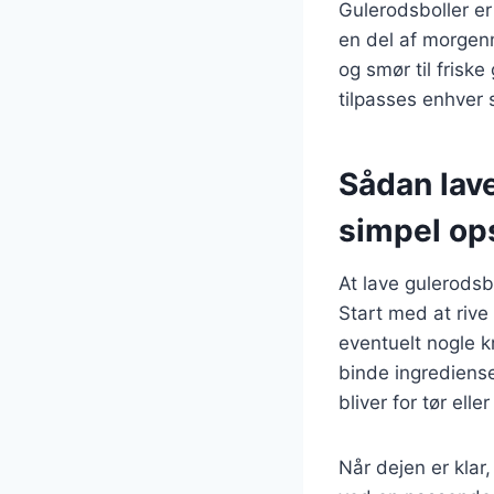
Gulerodsboller e
en del af morgenm
og smør til friske
tilpasses enhver
Sådan lav
simpel ops
At lave gulerodsb
Start med at riv
eventuelt nogle k
binde ingrediens
bliver for tør eller
Når dejen er klar