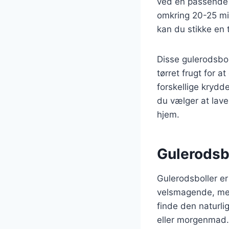
ved en passende t
omkring 20-25 min
kan du stikke en t
Disse gulerodsbol
tørret frugt for 
forskellige krydd
du vælger at lave 
hjem.
Gulerodsbo
Gulerodsboller er
velsmagende, men 
finde den naturli
eller morgenmad.