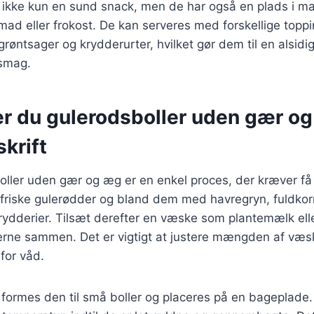
r ikke kun en sund snack, men de har også en plads i m
ad eller frokost. De kan serveres med forskellige toppi
 grøntsager og krydderurter, hvilket gør dem til en alsidig
 smag.
er du gulerodsboller uden gær og
krift
oller uden gær og æg er en enkel proces, der kræver få 
e friske gulerødder og bland dem med havregryn, fuldko
rydderier. Tilsæt derefter en væske som plantemælk elle
erne sammen. Det er vigtigt at justere mængden af væsk
 for våd.
, formes den til små boller og placeres på en bageplade