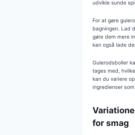
udvikle sunde spis
For at gøre guler
bagningen. Lad d
gøre dem mere int
kan også lade dem
Gulerodsboller k
tages med, hvilk
kan du variere ops
ingredienser som 
Variatione
for smag