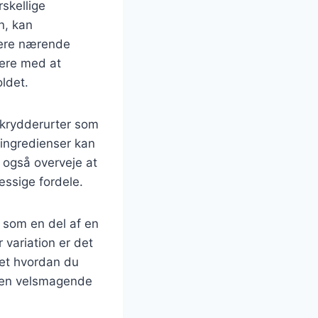
rskellige
n, kan
mere nærende
tere med at
oldet.
 krydderurter som
 ingredienser kan
 også overveje at
æssige fordele.
s som en del af en
 variation er det
set hvordan du
e en velsmagende