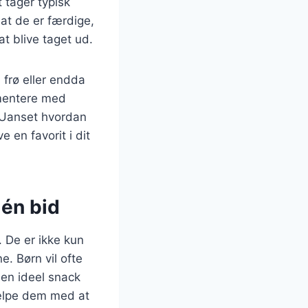
 tager typisk
 at de er færdige,
at blive taget ud.
 frø eller endda
imentere med
. Uanset hvordan
 en favorit i dit
 én bid
 De er ikke kun
. Børn vil ofte
 en ideel snack
jælpe dem med at