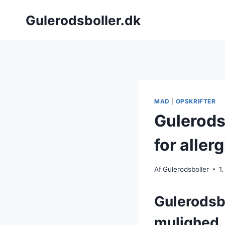
Fortsæt
Gulerodsboller.dk
til
indhold
MAD
|
OPSKRIFTER
Gulerods
for aller
Af
Gulerodsboller
1
Gulerodsb
mulighed