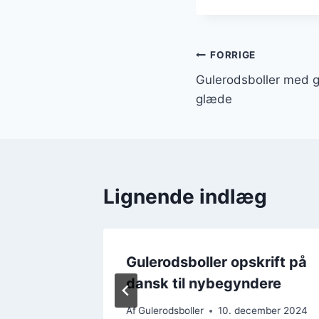
Indlægsnavi
FORRIGE
Gulerodsboller med gl
glæde
Lignende indlæg
d græsk
Gulerodsboller opskrift på
ade
dansk til nybegyndere
mber 2024
Af
Gulerodsboller
10. december 2024