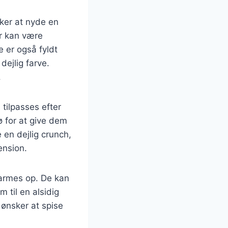
ker at nyde en
er kan være
e er også fyldt
ejlig farve.
.
tilpasses efter
ø for at give dem
 en dejlig crunch,
ension.
varmes op. De kan
 til en alsidig
 ønsker at spise