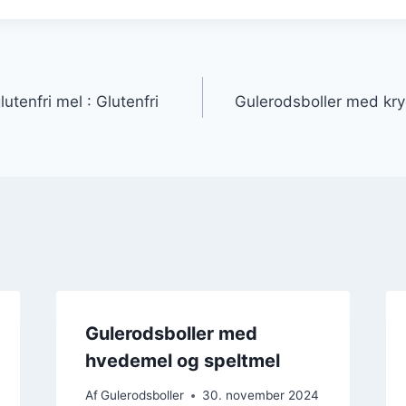
gation
utenfri mel : Glutenfri
Gulerodsboller med kry
Gulerodsboller med
hvedemel og speltmel
Af
Gulerodsboller
30. november 2024