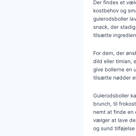
Der findes et væld
kostbehov og sma
gulerodsboller l
snack, der stadig
tilsætte ingredie
For dem, der ønsk
dild eller timian
give bollerne en
tilsætte nødder e
Gulerodsboller ka
brunch, til froko
nemt at finde en 
vælger at lave d
og sund tilføjelse 