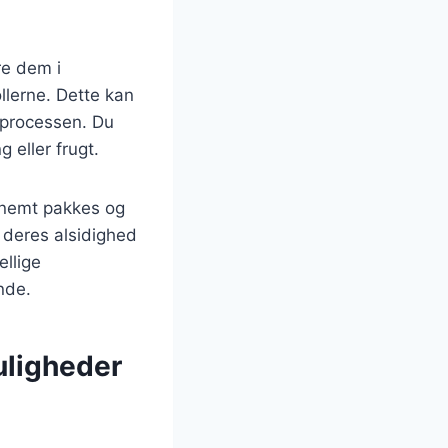
re dem i
lerne. Dette kan
 processen. Du
eller frugt.
 nemt pakkes og
 deres alsidighed
ellige
nde.
uligheder