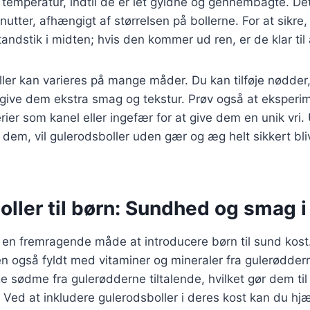
emperatur, indtil de er let gyldne og gennembagte. Det
utter, afhængigt af størrelsen på bollerne. For at sikre,
andstik i midten; hvis den kommer ud ren, er de klar til 
ler kan varieres på mange måder. Du kan tilføje nødder,
at give dem ekstra smag og tekstur. Prøv også at eksper
erier som kanel eller ingefær for at give dem en unik vri
dem, vil gulerodsboller uden gær og æg helt sikkert blive
ller til børn: Sundhed og smag i
 en fremragende måde at introducere børn til sund kost.
også fyldt med vitaminer og mineraler fra gulerødderne
ge sødme fra gulerødderne tiltalende, hvilket gør dem til
 Ved at inkludere gulerodsboller i deres kost kan du h