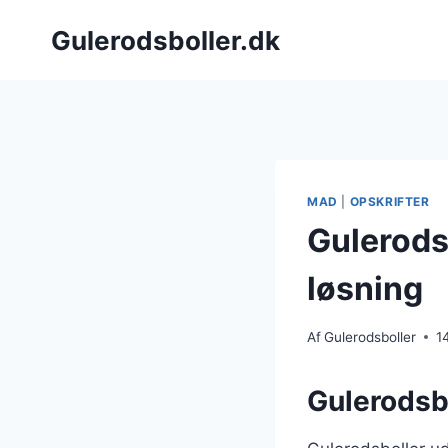
Fortsæt
Gulerodsboller.dk
til
indhold
MAD
|
OPSKRIFTER
Gulerods
løsning
Af
Gulerodsboller
1
Gulerodsbo