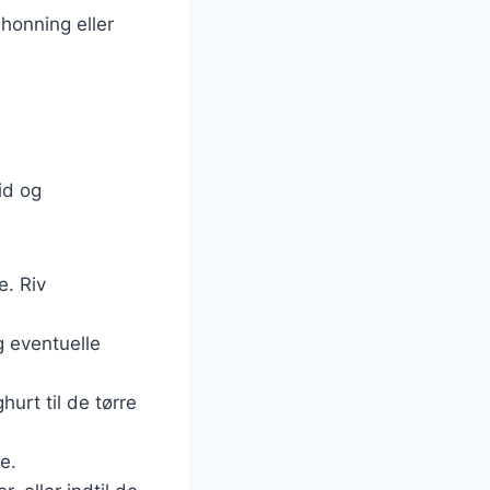
honning eller
id og
e. Riv
g eventuelle
urt til de tørre
e.