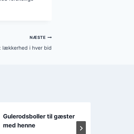
NÆSTE
 lækkerhed i hver bid
Gulerodsboller til gæster
Gulerod
med henne
og hyt