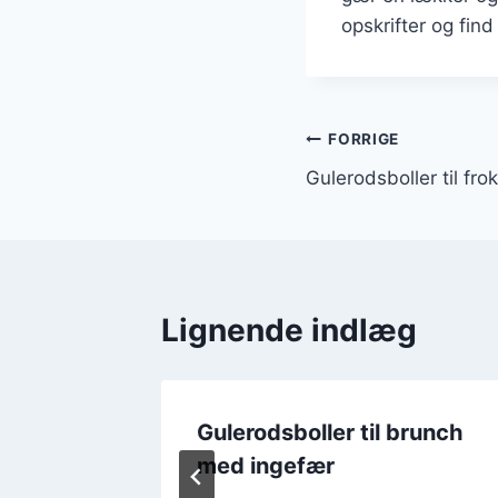
opskrifter og find
Indlægsnavi
FORRIGE
Gulerodsboller til fro
Lignende indlæg
r uden
Gulerodsboller til brunch
med ingefær