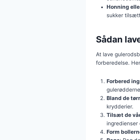
Honning elle
sukker tilsæt
Sådan lav
At lave gulerodsb
forberedelse. Her
Forbered in
gulerødderne
Bland de tør
krydderier.
Tilsæt de vå
ingredienser 
Form bollern