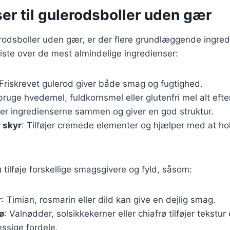
er til gulerodsboller uden gær
rodsboller uden gær, er der flere grundlæggende ingred
liste over de mest almindelige ingredienser:
 Friskrevet gulerod giver både smag og fugtighed.
bruge hvedemel, fuldkornsmel eller glutenfri mel alt eft
er ingredienserne sammen og giver en god struktur.
r skyr
: Tilføjer cremede elementer og hjælper med at ho
tilføje forskellige smagsgivere og fyld, såsom:
r
: Timian, rosmarin eller dild kan give en dejlig smag.
ø
: Valnødder, solsikkekerner eller chiafrø tilføjer tekstur
sige fordele.