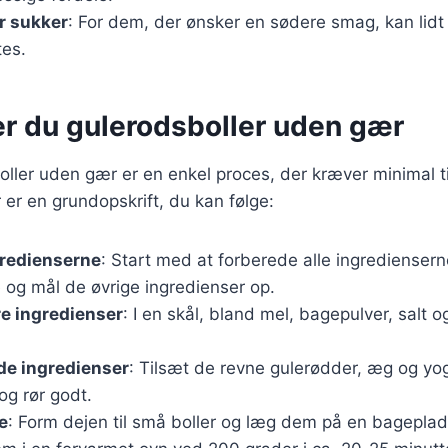
r sukker
: For dem, der ønsker en sødere smag, kan lidt 
tes.
er du gulerodsboller uden gær
oller uden gær er en enkel proces, der kræver minimal t
 er en grundopskrift, du kan følge:
gredienserne
: Start med at forberede alle ingrediensern
 og mål de øvrige ingredienser op.
re ingredienser
: I en skål, bland mel, bagepulver, salt o
de ingredienser
: Tilsæt de revne gulerødder, æg og yogh
og rør godt.
e
: Form dejen til små boller og læg dem på en bageplad