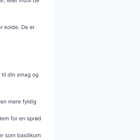
 eller indtil de
r kolde. De er
til din smag og
 en mere fyldig
 dem for en sprød
ter som basilikum