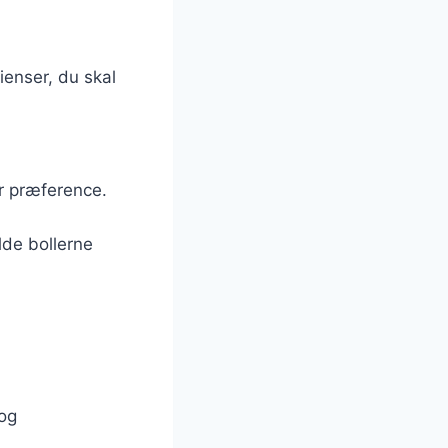
ienser, du skal
er præference.
lde bollerne
 og