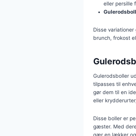
eller persille
Gulerodsboll
Disse variationer 
brunch, frokost e
Gulerodsbo
Gulerodsboller ud
tilpasses til enh
gør dem til en id
eller krydderurte
Disse boller er p
gæster. Med dere
gær en lækker og 