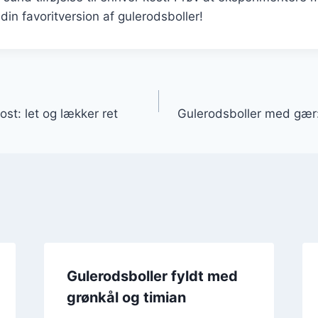
 din favoritversion af gulerodsboller!
gation
kost: let og lækker ret
Gulerodsboller med gær:
Gulerodsboller fyldt med
grønkål og timian