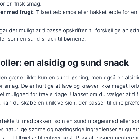
 for en frisk smag.
er med frugt
: Tilsæt æblemos eller hakket æble for en
gør det muligt at tilpasse opskriften til forskellige anle
ller som en sund snack til børnene.
ller: en alsidig og sund snack
en gær er ikke kun en sund løsning, men også en alsidi
ver smag. De er hurtige at lave og kræver ikke meget forb
eel mulighed for travle dage. Uanset om du vælger at tilf
r, kan du skabe en unik version, der passer til dine præf
erfekte til madpakken, som en sund morgenmad eller som
s naturlige sødme og næringsrige ingredienser er guler
sund tilføjelse til enhver kost. Prøv at eksperimentere 