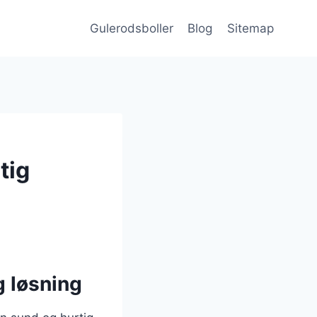
Gulerodsboller
Blog
Sitemap
tig
g løsning