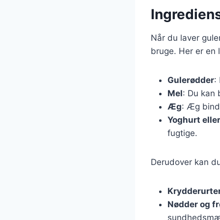
Ingrediens
Når du laver gule
bruge. Her er en 
Gulerødder
:
Mel
: Du kan 
Æg
: Æg bind
Yoghurt elle
fugtige.
Derudover kan du 
Krydderurte
Nødder og fr
sundhedsmæs