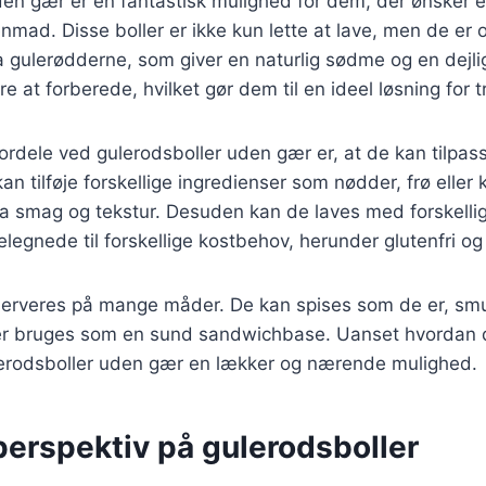
en gær er en fantastisk mulighed for dem, der ønsker e
nmad. Disse boller er ikke kun lette at lave, men de er
a gulerødderne, som giver en naturlig sødme og en dejli
e at forberede, hvilket gør dem til en ideel løsning for 
fordele ved gulerodsboller uden gær er, at de kan tilpa
n tilføje forskellige ingredienser som nødder, frø eller 
a smag og tekstur. Desuden kan de laves med forskellig
elegnede til forskellige kostbehov, herunder glutenfri o
 serveres på mange måder. De kan spises som de er, s
eller bruges som en sund sandwichbase. Uanset hvordan 
erodsboller uden gær en lækker og nærende mulighed.
perspektiv på gulerodsboller