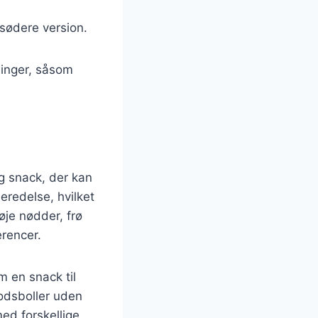
 sødere version.
dninger, såsom
g snack, der kan
eredelse, hvilket
øje nødder, frø
erencer.
 en snack til
odsboller uden
med forskellige