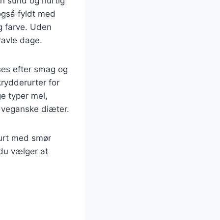
n sund og hurtig
 også fyldt med
g farve. Uden
travle dage.
sses efter smag og
krydderurter for
e typer mel,
g veganske diæter.
murt med smør
du vælger at