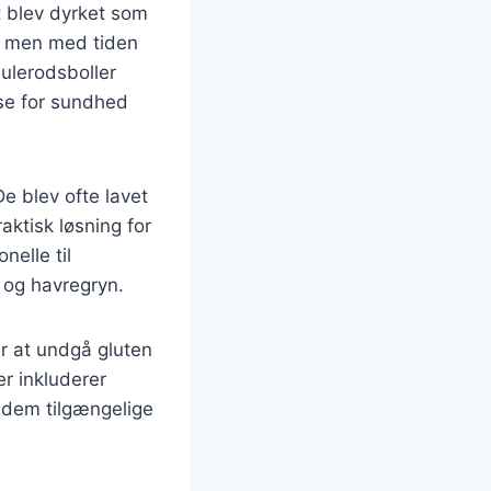
st blev dyrket som
er, men med tiden
ulerodsboller
se for sundhed
e blev ofte lavet
ktisk løsning for
nelle til
 og havregryn.
r at undgå gluten
der inkluderer
r dem tilgængelige