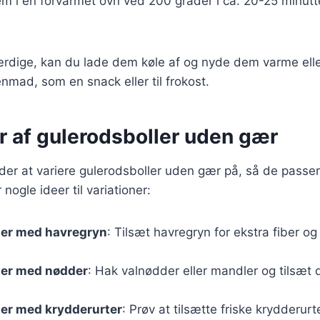
m i en forvarmet ovn ved 200 grader i ca. 20-25 minutter,
ærdige, kan du lade dem køle af og nyde dem varme elle
enmad, som en snack eller til frokost.
r af gulerodsboller uden gær
r at variere gulerodsboller uden gær på, så de passer 
nogle ideer til variationer:
ler med havregryn
: Tilsæt havregryn for ekstra fiber og
ler med nødder
: Hak valnødder eller mandler og tilsæt
ler med krydderurter
: Prøv at tilsætte friske krydderur