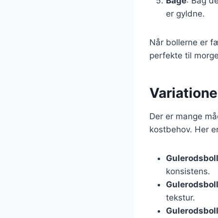
Bage
: Bag de
er gyldne.
Når bollerne er f
perfekte til morg
Variatione
Der er mange måde
kostbehov. Her er 
Gulerodsbol
konsistens.
Gulerodsbol
tekstur.
Gulerodsbol