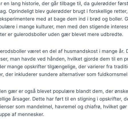
 en lang historie, der går tilbage til, da gulerødder før
sag. Oprindeligt blev gulerødder brugt i forskellige rett
eksperimentere med at bage dem ind i brød og boller. G
ulære i mange kulturer, men med den stigende interes
fter er gulerodsboller uden gær blevet mere udbredte.
erodsboller været en del af husmandskost i mange år. D
er, man havde ved hånden, hvilket gjorde dem til en pra
 der mange opskrifter tilgængelige, der varierer fra traditio
, der inkluderer sundere alternativer som fuldkornsmel
den gær er også blevet populære blandt dem, der ønske
llige årsager. Dette har ført til en stigning i opskrifter, 
dienser som mandelmel, havremel og chiafrø, hvilket gø
ruppe af mennesker.