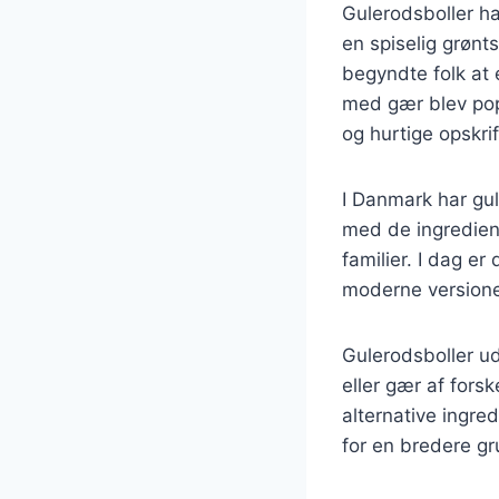
Gulerodsboller har
en spiselig grønt
begyndte folk at 
med gær blev pop
og hurtige opskri
I Danmark har gul
med de ingrediens
familier. I dag er
moderne versioner
Gulerodsboller u
eller gær af forske
alternative ingre
for en bredere g