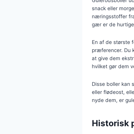
Gulerodsboller ud
snack eller morge
næringsstoffer fr
gær er de hurtiger
En af de største 
præferencer. Du ka
at give dem ekstr
hvilket gør dem v
Disse boller kan
eller flødeost, 
nyde dem, er gul
Historisk 