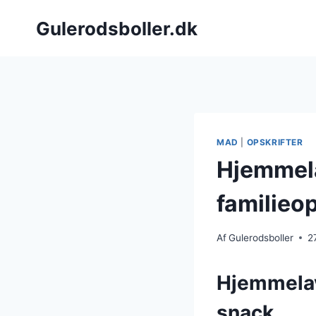
Fortsæt
Gulerodsboller.dk
til
indhold
MAD
|
OPSKRIFTER
Hjemmela
familieop
Af
Gulerodsboller
2
Hjemmelav
snack