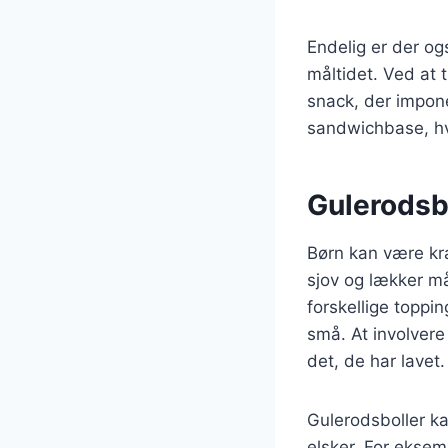
Endelig er der ogs
måltidet. Ved at 
snack, der impon
sandwichbase, hvil
Gulerodsbo
Børn kan være kræ
sjov og lækker må
forskellige toppi
små. At involver
det, de har lavet.
Gulerodsboller ka
elsker. For eksem