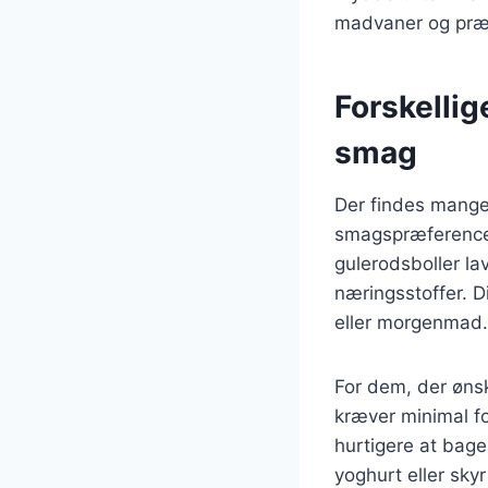
madvaner og præ
Forskellig
smag
Der findes mange o
smagspræferencer
gulerodsboller la
næringsstoffer. 
eller morgenmad.
For dem, der ønsk
kræver minimal fo
hurtigere at bage
yoghurt eller skyr