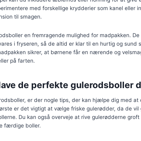
rimentere med forskellige krydderier som kanel eller in
nsion til smagen.
odsboller en fremragende mulighed for madpakken. De k
res i fryseren, så de altid er klar til en hurtig og sund
 madpakken sikrer, at børnene får en nærende og velsm
ller på farten.
t lave de perfekte gulerodsbolle
rodsboller, er der nogle tips, der kan hjælpe dig med a
første er det vigtigt at vælge friske gulerødder, da de v
ollerne. Du kan også overveje at rive gulerødderne groft 
de færdige boller.