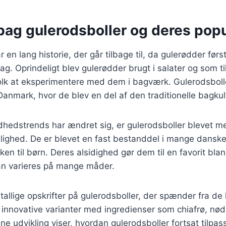
bag gulerodsboller og deres popu
 en lang historie, der går tilbage til, da gulerødder før
sag. Oprindeligt blev gulerødder brugt i salater og som 
olk at eksperimentere med dem i bagværk. Gulerodsbolle
Danmark, hvor de blev en del af den traditionelle bagkul
ndhedstrends har ændret sig, er gulerodsboller blevet 
ighed. De er blevet en fast bestanddel i mange dansk
en til børn. Deres alsidighed gør dem til en favorit bla
an varieres på mange måder.
utallige opskrifter på gulerodsboller, der spænder fra de
e innovative varianter med ingredienser som chiafrø, nød
ne udvikling viser, hvordan gulerodsboller fortsat tilpa