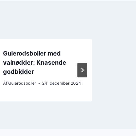
Gulerodsboller med
Gulero
valnødder: Knasende
og flød
godbidder
Af
Gulerods
Af
Gulerodsboller
24. december 2024