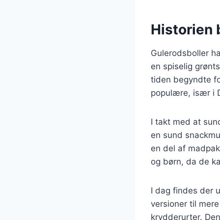
Historien 
Gulerodsboller har
en spiselig grønt
tiden begyndte f
populære, især i 
I takt med at su
en sund snackmul
en del af madpakk
og børn, da de k
I dag findes der 
versioner til mer
krydderurter. Den