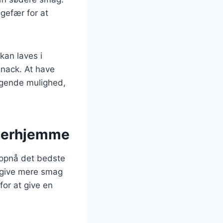
gefær for at
an laves i
 snack. At have
agende mulighed,
r derhjemme
t opnå det bedste
il give mere smag
for at give en