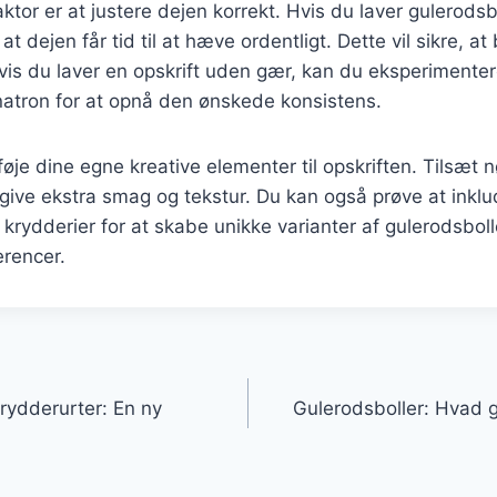
aktor er at justere dejen korrekt. Hvis du laver gulerods
at dejen får tid til at hæve ordentligt. Dette vil sikre, at 
 Hvis du laver en opskrift uden gær, kan du eksperiment
natron for at opnå den ønskede konsistens.
føje dine egne kreative elementer til opskriften. Tilsæt n
t give ekstra smag og tekstur. Du kan også prøve at inklu
 krydderier for at skabe unikke varianter af gulerodsbolle
erencer.
gation
rydderurter: En ny
Gulerodsboller: Hvad 