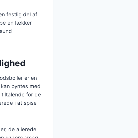
n festlig del af
abe en lækker
 sund
ulighed
odsboller er en
er kan pyntes med
tiltalende for de
rede i at spise
er, de allerede
 en sødere smag.