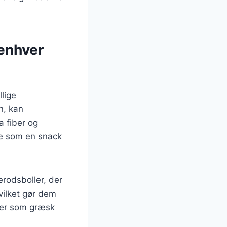
 enhver
llige
n, kan
a fiber og
le som en snack
erodsboller, der
vilket gør dem
nser som græsk