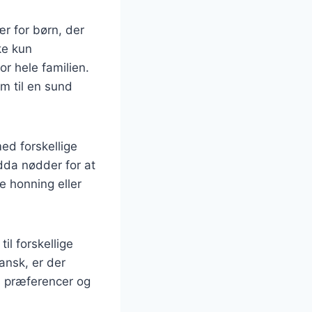
ær for børn, der
ke kun
r hele familien.
em til en sund
ed forskellige
ndda nødder for at
 honning eller
il forskellige
ansk, er der
es præferencer og