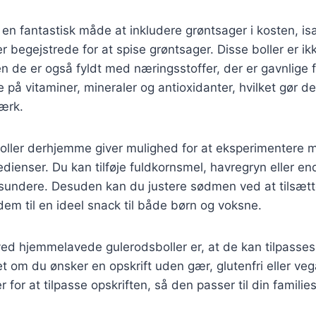
 en fantastisk måde at inkludere grøntsager i kosten, is
er begejstrede for at spise grøntsager. Disse boller er ik
de er også fyldt med næringsstoffer, der er gavnlige fo
e på vitaminer, mineraler og antioxidanter, hvilket gør d
ærk.
oller derhjemme giver mulighed for at eksperimentere m
redienser. Du kan tilføje fuldkornsmel, havregryn eller e
undere. Desuden kan du justere sødmen ved at tilsætte
 dem til en ideel snack til både børn og voksne.
ed hjemmelavede gulerodsboller er, at de kan tilpasses t
 om du ønsker en opskrift uden gær, glutenfri eller veg
for at tilpasse opskriften, så den passer til din famili