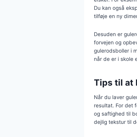
Du kan også ekspe
tilføje en ny dime
Desuden er guler
forvejen og opbeva
gulerodsboller i
når de er i skole e
Tips til a
Når du laver gule
resultat. For det 
og saftighed til b
dejlig tekstur til 