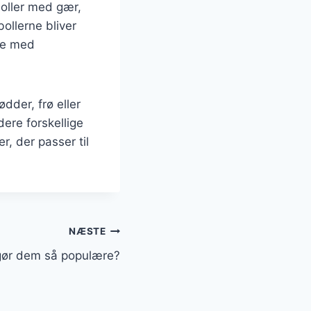
boller med gær,
bollerne bliver
ere med
ødder, frø eller
dere forskellige
r, der passer til
NÆSTE
gør dem så populære?