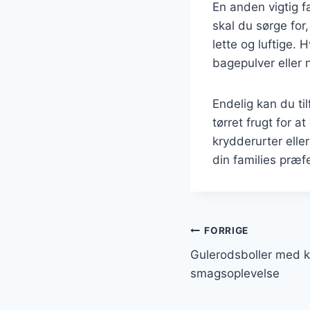
En anden vigtig f
skal du sørge for, 
lette og luftige.
bagepulver eller 
Endelig kan du til
tørret frugt for a
krydderurter eller
din families præf
Indlægsnavi
FORRIGE
Gulerodsboller med k
smagsoplevelse