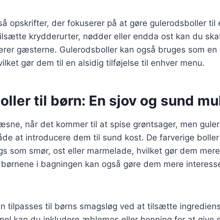
å opskrifter, der fokuserer på at gøre gulerodsboller til e
tilsætte krydderurter, nødder eller endda ost kan du sk
erer gæsterne. Gulerodsboller kan også bruges som en
ket gør dem til en alsidig tilføjelse til enhver menu.
ller til børn: En sjov og sund m
sne, når det kommer til at spise grøntsager, men guler
de at introducere dem til sund kost. De farverige boll
ngs som smør, ost eller marmelade, hvilket gør dem mere 
e børnene i bagningen kan også gøre dem mere interesse
n tilpasses til børns smagsløg ved at tilsætte ingrediens
pel kan du inkludere æblemos eller honning for at give