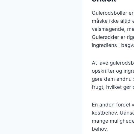
Gulerodsboller er
måske ikke altid 
velsmagende, men 
Gulerødder er rig
ingrediens i bagv
At lave gulerodsb
opskrifter og ing
gøre dem endnu s
frugt, hvilket gør
En anden fordel v
kostbehov. Uanset
mange muligheder 
behov.