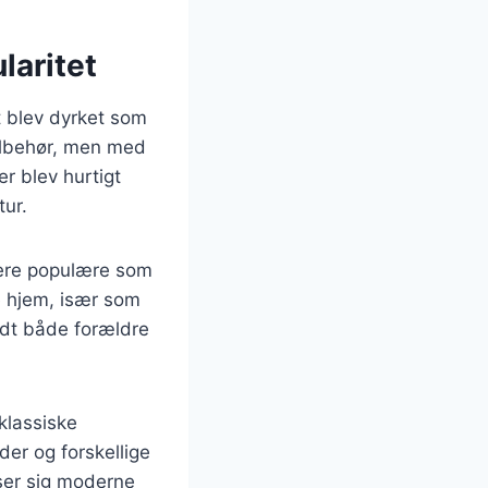
laritet
st blev dyrket som
tilbehør, men med
r blev hurtigt
tur.
mere populære som
e hjem, især som
ndt både forældre
 klassiske
der og forskellige
sser sig moderne