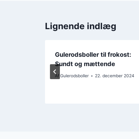
Lignende indlæg
Gulerodsboller til frokost:
nning
Sundt og mættende
mber 2024
Af
Gulerodsboller
22. december 2024