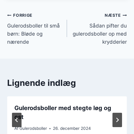
Indlægsnavigation
FORRIGE
NÆSTE
Gulerodsboller til små
Sådan pifter du
børn: Bløde og
gulerodsboller op med
nærende
krydderier
Lignende indlæg
Gulerodsboller med stegte løg og
ost
Af
Gulerodsboller
26. december 2024