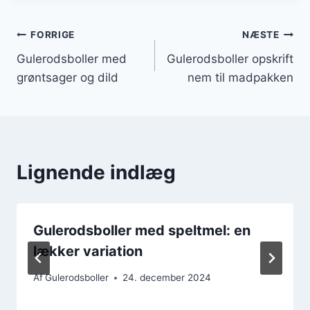
Indlægsnavigation
FORRIGE
NÆSTE
Gulerodsboller med
Gulerodsboller opskrift
grøntsager og dild
nem til madpakken
Lignende indlæg
Gulerodsboller med speltmel: en
lækker variation
Af
Gulerodsboller
24. december 2024