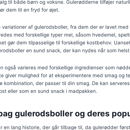
 valg til både børn og voksne. Gulerødderne tilføjer natu
ør dem til en fryd for øjet.
variationer af gulerodsboller, fra dem der er lavet med
redes med forskellige typer mel, såsom hvedemel, spelt
lket gør dem tilpasselige til forskellige kostbehov. Uanset
lerodsboller en sund snack, der kan nydes når som hels
n også varieres med forskellige ingredienser som nødde
te giver mulighed for at eksperimentere med smag og te
e kombination, der passer til din smag. De kan serveres
st eller som en sund snack i madpakken.
bag gulerodsboller og deres popu
 en lang historie, der går tilbage til, da gulerødder før