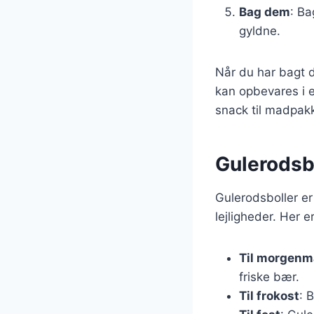
Bag dem
: Ba
gyldne.
Når du har bagt d
kan opbevares i e
snack til madpak
Gulerodsbo
Gulerodsboller er
lejligheder. Her 
Til morgen
friske bær.
Til frokost
: 