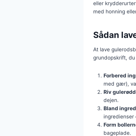
eller krydderurte
med honning eller
Sådan lave
At lave gulerodsb
grundopskrift, du
Forbered in
med gær), van
Riv gulerød
dejen.
Bland ingre
ingredienser 
Form bollern
bageplade.