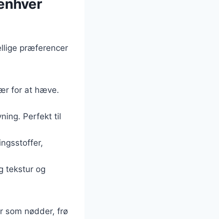
 enhver
kellige præferencer
gær for at hæve.
ning. Perfekt til
ingsstoffer,
ig tekstur og
er som nødder, frø