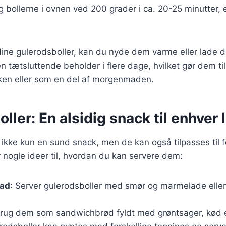
g bollerne i ovnen ved 200 grader i ca. 20-25 minutter, el
ine gulerodsboller, kan du nyde dem varme eller lade d
n tætsluttende beholder i flere dage, hvilket gør dem til
ken eller som en del af morgenmaden.
ller: En alsidig snack til enhver 
 ikke kun en sund snack, men de kan også tilpasses til f
er nogle ideer til, hvordan du kan servere dem:
mad
: Server gulerodsboller med smør og marmelade elle
Brug dem som sandwichbrød fyldt med grøntsager, kød el