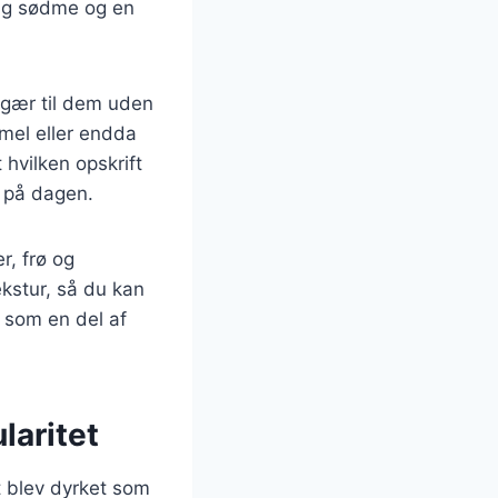
rlig sødme og en
 gær til dem uden
mel eller endda
 hvilken opskrift
t på dagen.
r, frø og
kstur, så du kan
 som en del af
laritet
st blev dyrket som