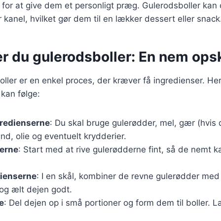
r for at give dem et personligt præg. Gulerodsboller kan
 kanel, hvilket gør dem til en lækker dessert eller snack
r du gulerodsboller: En nem opsk
oller er en enkel proces, der kræver få ingredienser. Her
 kan følge:
gredienserne
: Du skal bruge gulerødder, mel, gær (hvis
d, olie og eventuelt krydderier.
derne
: Start med at rive gulerødderne fint, så de nemt k
dienserne
: I en skål, kombiner de revne gulerødder med
og ælt dejen godt.
e
: Del dejen op i små portioner og form dem til boller.