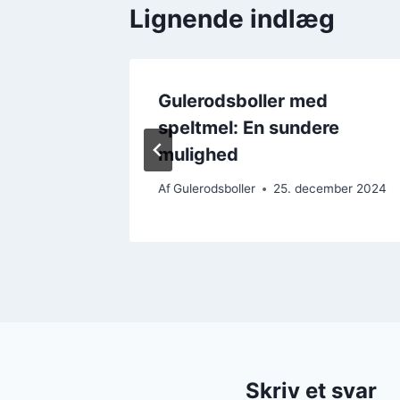
Lignende indlæg
 ekstra
Gulerodsboller med
teost
speltmel: En sundere
mulighed
ember 2024
Af
Gulerodsboller
25. december 2024
Skriv et svar