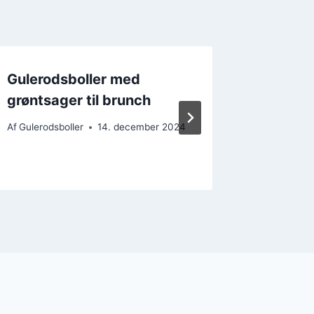
Gulerodsboller med
Gulero
grøntsager til brunch
ingefær
Af
Gulerodsboller
14. december 2024
Af
Gulerods