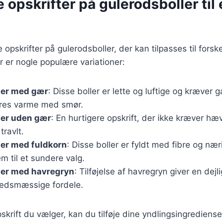
e opskrifter på gulerodsboller til
e opskrifter på gulerodsboller, der kan tilpasses til fors
 er nogle populære variationer:
ler med gær
: Disse boller er lette og luftige og kræver 
res varme med smør.
ler uden gær
: En hurtigere opskrift, der ikke kræver hæv
travlt.
ler med fuldkorn
: Disse boller er fyldt med fibre og nær
em til et sundere valg.
ler med havregryn
: Tilføjelse af havregryn giver en dejl
edsmæssige fordele.
skrift du vælger, kan du tilføje dine yndlingsingrediens