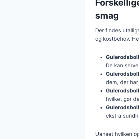
Forskellig
smag
Der findes utallig
og kostbehov. Her
Gulerodsbol
De kan serve
Gulerodsbol
dem, der har 
Gulerodsbol
hvilket gør d
Gulerodsbol
ekstra sundh
Uanset hvilken op