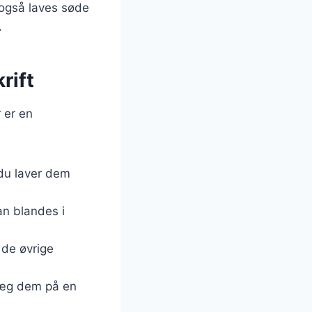
 også laves søde
.
rift
 er en
 du laver dem
an blandes i
 de øvrige
 Læg dem på en