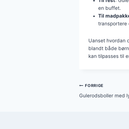
Til fest
: Gul
en buffet.
Til madpakk
transportere
Uanset hvordan du
blandt både børn
kan tilpasses til 
Indlægsnavi
FORRIGE
Gulerodsboller med l