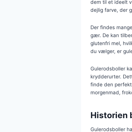
dem til et ideelt
dejlig farve, der g
Der findes mange 
gær. De kan tilbe
glutenfri mel, hvi
du vælger, er gu
Gulerodsboller ka
krydderurter. Det
finde den perfekt
morgenmad, froko
Historien 
Gulerodsboller har