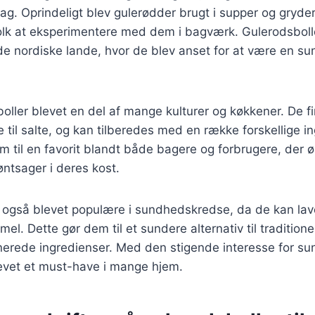
sag. Oprindeligt blev gulerødder brugt i supper og gryd
olk at eksperimentere med dem i bagværk. Gulerodsbolle
 de nordiske lande, hvor de blev anset for at være en 
boller blevet en del af mange kulturer og køkkener. De fi
de til salte, og kan tilberedes med en række forskellige i
m til en favorit blandt både bagere og forbrugere, der ø
øntsager i deres kost.
r også blevet populære i sundhedskredse, da de kan la
l. Dette gør dem til et sundere alternativ til traditionel
inerede ingredienser. Med den stigende interesse for sund
levet et must-have i mange hjem.