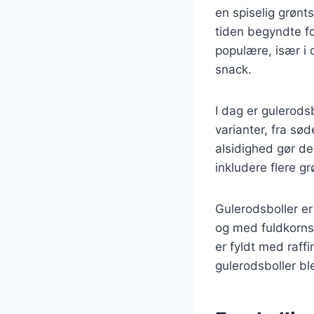
en spiselig grønt
tiden begyndte f
populære, især i
snack.
I dag er gulerods
varianter, fra sø
alsidighed gør de
inkludere flere gr
Gulerodsboller e
og med fuldkornsme
er fyldt med raff
gulerodsboller b