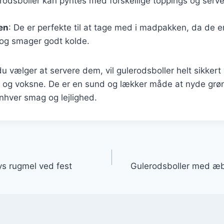
erodsboller kan pyntes med forskellige toppings og serv
en
: De er perfekte til at tage med i madpakken, da de er
 og smager godt kolde.
 vælger at servere dem, vil gulerodsboller helt sikkert 
 og voksne. De er en sund og lækker måde at nyde grøn
enhver smag og lejlighed.
gation
ys rugmel ved fest
Gulerodsboller med æ