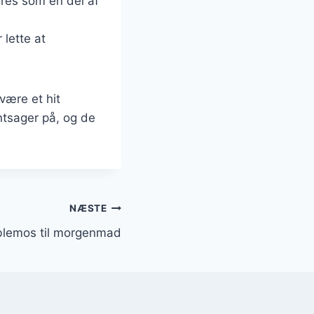
eres som en del af
 lette at
være et hit
tsager på, og de
NÆSTE
blemos til morgenmad