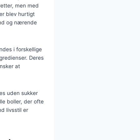
eretter, men med
r blev hurtigt
sund og nærende
ndes i forskellige
ngredienser. Deres
nsker at
ves uden sukker
le boller, der ofte
 livsstil er