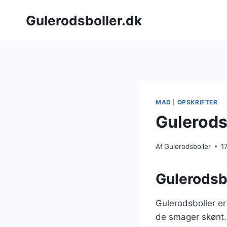
Fortsæt
Gulerodsboller.dk
til
indhold
MAD
|
OPSKRIFTER
Gulerods
Af
Gulerodsboller
1
Gulerodsbo
Gulerodsboller er
de smager skønt.