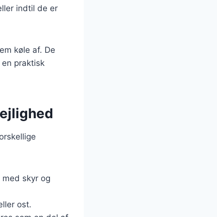
ler indtil de er
em køle af. De
 en praktisk
lejlighed
orskellige
r med skyr og
ler ost.