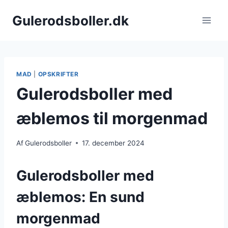
Fortsæt
Gulerodsboller.dk
til
indhold
MAD
|
OPSKRIFTER
Gulerodsboller med
æblemos til morgenmad
Af
Gulerodsboller
17. december 2024
Gulerodsboller med
æblemos: En sund
morgenmad