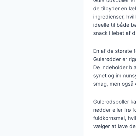
Gulerodsboller er
de tilbyder en læ
ingredienser, hvi
ideelle til både 
snack i løbet af 
En af de største
Gulerødder er rig
De indeholder bla
synet og immunsys
smag, men også 
Gulerodsboller ka
nødder eller frø 
fuldkornsmel, hv
vælger at lave de