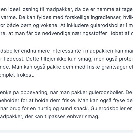
 en ideel løsning til madpakker, da de er nemme at tag
r varme. De kan fyldes med forskellige ingredienser, hvil
for både børn og voksne. At inkludere gulerodsboller i
re, at man får de nødvendige næringsstoffer i løbet af 
odsboller endnu mere interessante i madpakken kan man 
er flødeost. Dette tilføjer ikke kun smag, men også protei
e. Man kan også pakke dem med friske grøntsager eller
omplet frokost.
 tænke på opbevaring, når man pakker gulerodsboller. De
beholder for at holde dem friske. Man kan også fryse d
ar brug for en hurtig og sund snack. Gulerodsboller er 
madpakker, der kan tilpasses enhver smag.