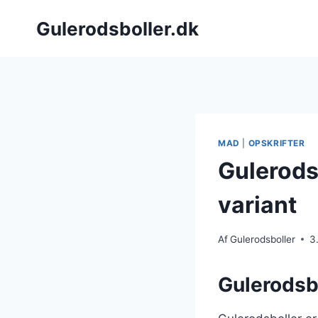
Fortsæt
Gulerodsboller.dk
til
indhold
MAD
|
OPSKRIFTER
Gulerods
variant
Af
Gulerodsboller
3
Gulerodsbo