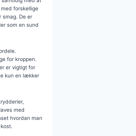
, samtidig med at
 med forskellige
er smag. De er
ller som en sund
ordele.
ige for kroppen.
 er vigtigt for
ke kun en lækker
rydderier,
 laves med
anset hvordan man
 kost.