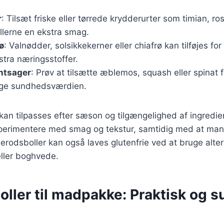
r
: Tilsæt friske eller tørrede krydderurter som timian, ros
ollerne en ekstra smag.
ø
: Valnødder, solsikkekerner eller chiafrø kan tilføjes fo
stra næringsstoffer.
ntsager
: Prøv at tilsætte æblemos, squash eller spinat f
ge sundhedsværdien.
 kan tilpasses efter sæson og tilgængelighed af ingredie
erimentere med smag og tekstur, samtidig med at man h
lerodsboller kan også laves glutenfrie ved at bruge alte
ller boghvede.
ller til madpakke: Praktisk og s