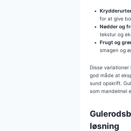
Krydderurte
for at give b
Nødder og fr
tekstur og ek
Frugt og grø
smagen og ø
Disse variationer
god måde at eksp
sund opskrift. Gu
som mandelmel e
Gulerodsbo
løsning