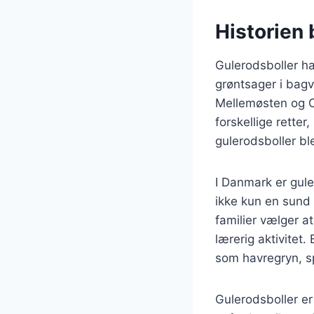
Historien 
Gulerodsboller ha
grøntsager i bagv
Mellemøsten og Ce
forskellige rette
gulerodsboller b
I Danmark er gule
ikke kun en sund 
familier vælger a
lærerig aktivitet
som havregryn, sp
Gulerodsboller e