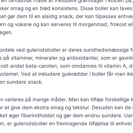
 en fantastisk måde at inkludere grøntsager i kosten på
kker smag og en blød konsistens. Disse boller kan laves
lket gør dem til en alsidig snack, der kan tilpasses enhv
børn og voksne og kan serveres til morgenmad, frokost e
dagen.
 fordele ved gulerodsboller er deres sundhedsmæssige f
e på vitaminer, mineraler og antioxidanter, som er gavnl
ndt andet beta-caroten, som omdannes til vitamin A, der
temet. Ved at inkludere gulerødder i boller får man ik
en sundere snack.
n varieres på mange måder. Man kan tilføje forskellige k
for at give dem ekstra smag og tekstur. Desuden kan de
ilket øger fiberindholdet og gør dem endnu sundere. U
m, er gulerodsboller en fremragende tilføjelse til enhver