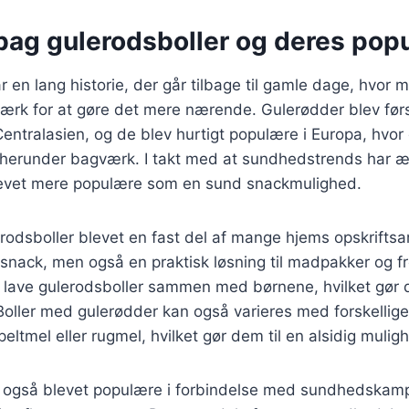
bag gulerodsboller og deres popu
r en lang historie, der går tilbage til gamle dage, hvor 
ærk for at gøre det mere nærende. Gulerødder blev førs
ntralasien, og de blev hurtigt populære i Europa, hvor 
r, herunder bagværk. I takt med at sundhedstrends har æ
levet mere populære som en sund snackmulighed.
rodsboller blevet en fast del af mange hjems opskriftsa
snack, men også en praktisk løsning til madpakker og f
t lave gulerodsboller sammen med børnene, hvilket gør de
. Boller med gulerødder kan også varieres med forskellig
eltmel eller rugmel, hvilket gør dem til en alsidig mulig
r også blevet populære i forbindelse med sundhedskam