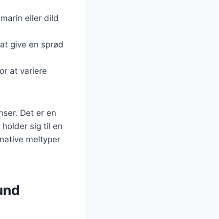
marin eller dild
r at give en sprød
or at variere
nser. Det er en
older sig til en
rnative meltyper
und