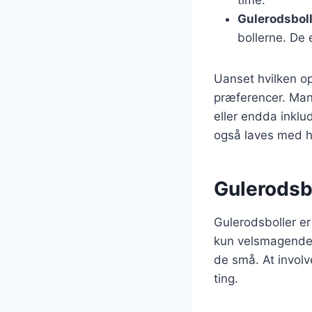
Gulerodsbol
bollerne. De 
Uanset hvilken op
præferencer. Man 
eller endda inklu
også laves med ho
Gulerodsbo
Gulerodsboller er
kun velsmagende, 
de små. At invol
ting.