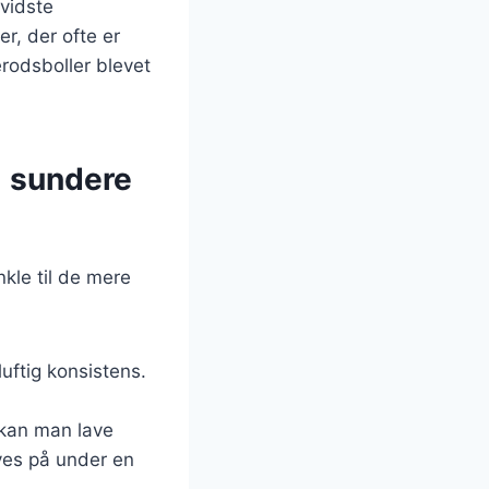
evidste
er, der ofte er
rodsboller blevet
l sundere
kle til de mere
luftig konsistens.
 kan man lave
ves på under en