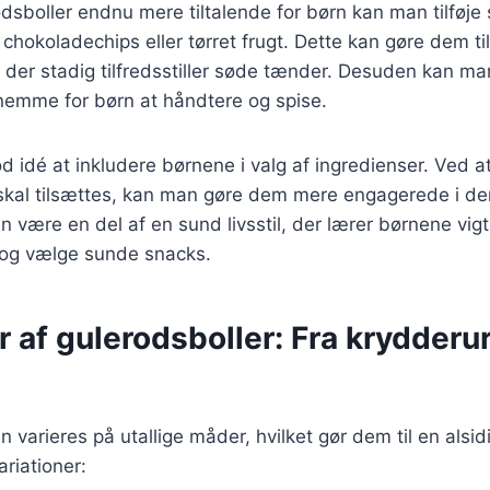
odsboller endnu mere tiltalende for børn kan man tilføje 
chokoladechips eller tørret frugt. Dette kan gøre dem ti
 der stadig tilfredsstiller søde tænder. Desuden kan m
 nemme for børn at håndtere og spise.
d idé at inkludere børnene i valg af ingredienser. Ved 
skal tilsættes, kan man gøre dem mere engagerede i der
n være en del af en sund livsstil, der lærer børnene vig
 og vælge sunde snacks.
r af gulerodsboller: Fra krydderurt
 varieres på utallige måder, hvilket gør dem til en alsid
riationer: