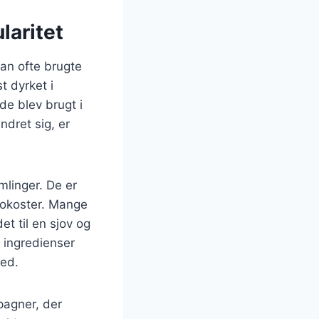
laritet
man ofte brugte
t dyrket i
de blev brugt i
ndret sig, er
mlinger. De er
rokoster. Mange
t til en sjov og
e ingredienser
hed.
pagner, der