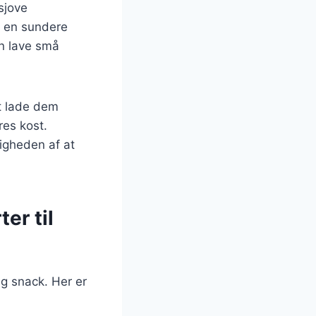
sjove
l en sundere
an lave små
at lade dem
es kost.
tigheden af at
er til
ig snack. Her er