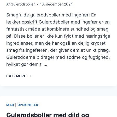
Af
Gulerodsboller
10. december 2024
Smagfulde gulerodsboller med ingefær: En
lækker opskrift Gulerodsboller med ingefær er en
fantastisk måde at kombinere sundhed og smag
på. Disse boller er ikke kun fyldt med næringsrige
ingredienser, men de har også en dejlig krydret
smag fra ingefæren, der giver dem et unikt præg.
Gulerødderne bidrager med sødme og fugtighed,
hvilket gør dem til…
SMAGFULDE
LÆS MERE
GULERODSBOLLER
MED
INGEFÆR
MAD
|
OPSKRIFTER
Gulerodsboller med dild og