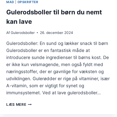
MAD
|
OPSKRIFTER
SKØN
KOMBINATION
Gulerodsboller til børn du nemt
kan lave
Af
Gulerodsboller
26. december 2024
Gulerodsboller: En sund og lækker snack til børn
Gulerodsboller er en fantastisk måde at
introducere sunde ingredienser til børns kost. De
er ikke kun velsmagende, men også fyldt med
næringsstoffer, der er gavnlige for væksten og
udviklingen. Gulerødder er rige på vitaminer, især
A-vitamin, som er vigtigt for synet og
immunsystemet. Ved at lave gulerodsboller…
GULERODSBOLLER
LÆS MERE
TIL
BØRN