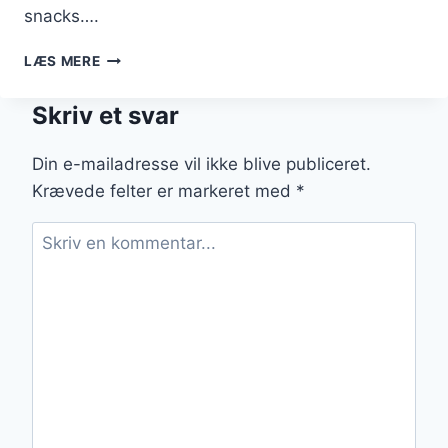
snacks….
GULERODSBOLLER
LÆS MERE
OPSKRIFT
PÅ
Skriv et svar
DANSK:
TRADITIONEL
BAGNING
Din e-mailadresse vil ikke blive publiceret.
Krævede felter er markeret med
*