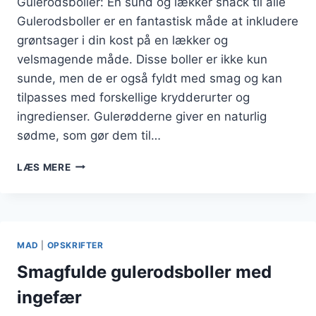
Gulerodsboller: En sund og lækker snack til alle
Gulerodsboller er en fantastisk måde at inkludere
grøntsager i din kost på en lækker og
velsmagende måde. Disse boller er ikke kun
sunde, men de er også fyldt med smag og kan
tilpasses med forskellige krydderurter og
ingredienser. Gulerødderne giver en naturlig
sødme, som gør dem til…
GULERODSBOLLER
LÆS MERE
MED
KRYDDERURTER
FOR
AROMA
MAD
|
OPSKRIFTER
Smagfulde gulerodsboller med
ingefær