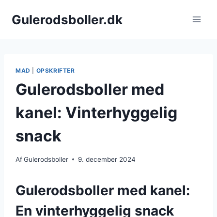
Fortsæt
Gulerodsboller.dk
til
indhold
MAD
|
OPSKRIFTER
Gulerodsboller med
kanel: Vinterhyggelig
snack
Af
Gulerodsboller
9. december 2024
Gulerodsboller med kanel:
En vinterhyggelig snack